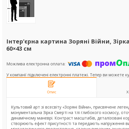
Інтер'єрна картина Зоряні Війни, Зірка 
60×43 см
У компанії підключені електронні платежі. Тепер ви можете к
Опис
Х
Культовий арт зі всесвіту «Зоряні Війни», присвячене леген
монументальна Зірка Смерті на тлі глибокого космосу, от
динамічному маневрі. Контраст масштабів, деталізовані ко
створюють ефект присутності та передають напруження ви
міжгалактичного протистояння, стаючи виразним акцентом у