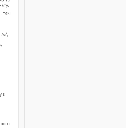
нату.
)
, так і
г/м²,
м.
а
у з
ашого