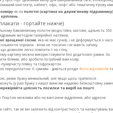
машній кінотеатр, кабінет, офіс, лофт або тематичну ігрову кім
розміру
як на
полотні (картина на дерев'яному підрамнику
р
кріплень
.
 плакати - гортайте нижче)
льному бавовняному полотні (водостійке, матове, щільність 350 
 підрамник методом галерейної натяжки.
ної зрощеної сосни
, яка не має сучків, і не деформується з часо
ольвентні чорнила - вони не токсичні і не мають запаху.
що дозволяє легко повісити її на стіну.
тому картину можна використовувати без додаткової рамки. За
и білими, або зробити потрібний вам колір.
о-пухирчасту плівку та гофрокартон.
ною передоплатою. Є сумніви - дивіться розділ
Фото від клієнтів
т
кою, ризик браку мінімальний, але якщо щось трапилося -
ожуть (у разі браку з нашої вини ми надаємо безкоштовну замін
перевіряйте цілісність посилки та виріб на пошті
Поштою можлива або на вантажне відділення, або адресна
а сайті, так як він залежить від контрастності та налаштувань в