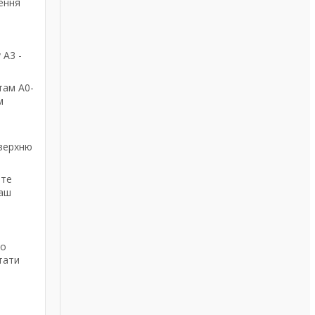
ення
 А3 -
там А0-
м
оверхню
йте
наш
до
тати