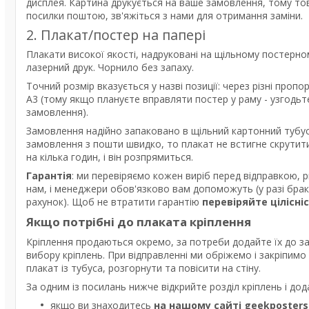
дисплея. Картина друкується на ваше замовлення, тому то
посилки поштою, зв'яжіться з нами для отримання заміни.
2. Плакат/постер на папері
Плакати високої якості, надруковані на щільному постерно
лазерний друк. Чорнило без запаху.
Точний розмір вказується у назві позиції: через різні про
А3 (тому якщо плануєте вправляти постер у раму - узгодь
замовлення).
Замовлення надійно запаковано в щільний картонний тубус
замовлення з пошти швидко, то плакат не встигне скрутити
на кілька годин, і він розпрямиться.
Гарантія
: ми перевіряємо кожен виріб перед відправкою, 
нам, і менеджери обов'язково вам допоможуть (у разі бра
рахунок). Щоб не втратити гарантію
перевіряйте цілісні
Якщо потрібні до плаката кріплення
Кріплення продаються окремо, за потреби додайте їх до з
вибору кріплень. При відправленні ми обріжемо і закріпим
плакат із тубуса, розгорнути та повісити на стіну.
За одним із посилань нижче відкрийте розділ кріплень і дод
якщо ви знаходитесь
на нашому сайті geekposters