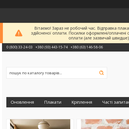
Вітаємо! Зараз не робочий час. Відправка плака
здійсненої оплати. Посилки оформлені/оплачені 
оплати (але зазвичай швидше)
0 (800) 33-24-03
+380 (93) 443-15-74
+380 (63) 146-58-06
Оновлення
Плакати
Кріплення
Часті запита