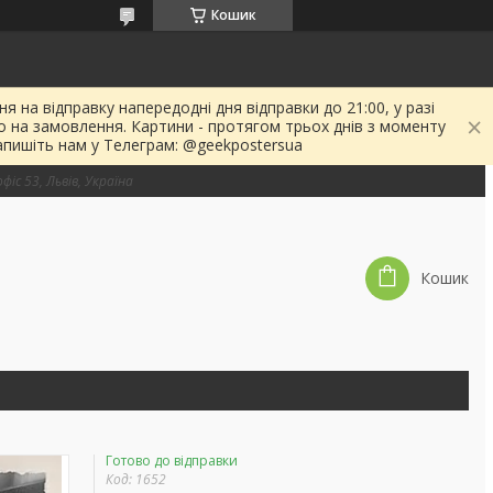
Кошик
я на відправку напередодні дня відправки до 21:00, у разі
о на замовлення. Картини - протягом трьох днів з моменту
апишіть нам у Телеграм: @geekpostersua
фіс 53, Львів, Україна
Кошик
Готово до відправки
Код:
1652