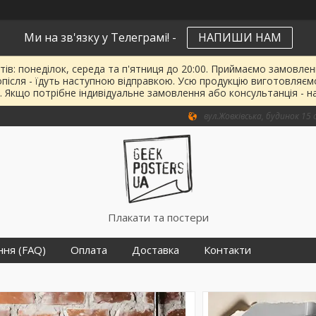
Ми на зв'язку у Телеграмі! -
НАПИШИ НАМ
тів: понеділок, середа та п'ятниця до 20:00. Приймаємо замовленн
опісля - їдуть наступною відправкою. Усю продукцію виготовляєм
. Якщо потрібне індивідуальне замовлення або консультанція - н
вул.Жовківська, будинок 15 о
Плакати та постери
ння (FAQ)
Оплата
Доставка
Контакти