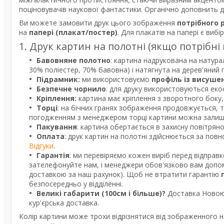
поціновувачів наукової фантастики. Органічно доповнить до
Ви можете замовити друк цього зображення
потрібного 
на
папері (плакат/постер)
. Для плакатів на папері є вибі
1. Друк картин на полотні (якщо потрібні
Бавовняне полотно
: картина надрукована на натура
30% поліестер, 70% бавовна) і натягнута на дерев'яний
Підрамник:
ми використовуємо
профіль із висуше
Безпечне чорнило
: для друку використовуються екос
Кріплення:
картина має кріплення з зворотного боку, 
Торці
: на бічних гранях зображення продовжується, 
погодженням з менеджером торці картини можна залишит
Пакування
: картина обертається в захисну повітрян
Оплата
: друк картин на полотні здійснюється за пов
Відгуки
.
Гарантія
: ми перевіряємо кожен виріб перед відправ
зателефонуйте нам, і менеджери обов'язково вам допом
доставкою за наш рахунок). Щоб не втратити гарантію
безпосередньо у відділенні.
Великі габарити (100см і більше)?
Доставка Новою 
кур'єрська доставка.
Колір картини може трохи відрізнятися від зображенного н