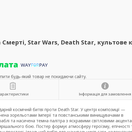
Смерті, Star Wars, Death Star, культове к
упити будь-який товар не покидаючи сайту.
арактеристики
Інформація для замовлення
дарній космічній битві проти Death Star. У центрі композиції —
очена зорельотами Імперії та повстанськими винищувачами в
раблі та насичена темна палітра з яскравими світловими акцент
рішального бою. Постер формує атмосферу героїзму, епічності 
 просторі. Ідеальний вибір для шанувальників саги, колекціонер