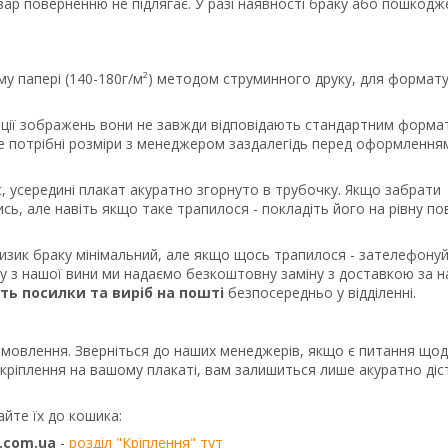
вар поверненню не підлягає. У разі наявності браку або пошкодж
му папері (140-180г/м²) методом струминного друку, для формату
порції зображень вони не завжди відповідають стандартним форма
те потрібні розміри з менеджером заздалегідь перед оформлення
, усередині плакат акуратно згорнуто в трубочку. Якщо забрати
сь, але навіть якщо таке трапилося - покладіть його на рівну п
ризик браку мінімальний, але якщо щось трапилося - зателефону
ку з нашої вини ми надаємо безкоштовну заміну з доставкою за 
сть посилки та виріб на пошті
безпосередньо у відділенні.
амовлення. Зверніться до наших менеджерів, якщо є питання що
о кріплення на вашому плакаті, вам залишиться лише акуратно діс
айте їх до кошика:
.com.ua
-
розділ "Кріплення" тут