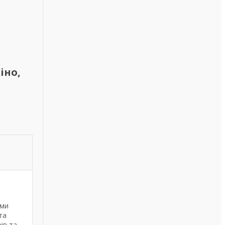
іно,
ами
та
ів та