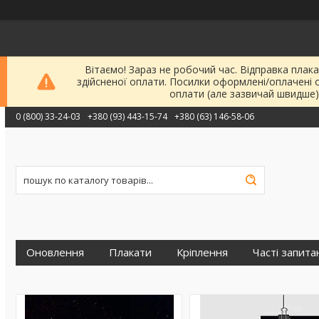
Вітаємо! Зараз не робочий час. Відправка плака
здійсненої оплати. Посилки оформлені/оплачені 
оплати (але зазвичай швидше)
0 (800) 33-24-03
+380 (93) 443-15-74
+380 (63) 146-58-06
Оновлення
Плакати
Кріплення
Часті запита