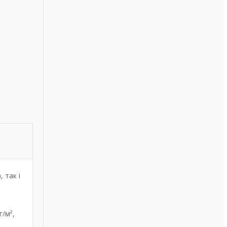
)
, так і
г/м²,