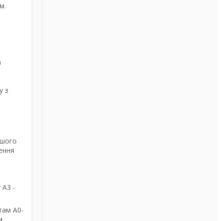
м.
а
у з
ашого
ення
 А3 -
там А0-
м