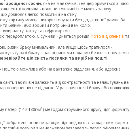
ної зрощеної сосни
, яка не має сучків, і не деформується з часо
ольвентні чорнила - вони не токсичні і не мають запаху.
що дозволяє легко повісити її на стіну.
тому картину можна використовувати без додаткової рамки. За
и білими, або зробити потрібний вам колір.
о-пухирчасту плівку та гофрокартон.
ною передоплатою. Є сумніви - дивіться розділ
Фото від клієнтів
т
кою, ризик браку мінімальний, але якщо щось трапилося -
ожуть (у разі браку з нашої вини ми надаємо безкоштовну замін
перевіряйте цілісність посилки та виріб на пошті
Поштою можлива або на вантажне відділення, або адресна
а сайті, так як він залежить від контрастності та налаштувань в
вар поверненню не підлягає. У разі наявності браку або пошкодж
му папері (140-180г/м²) методом струминного друку, для формату
порції зображень вони не завжди відповідають стандартним форма
те потрібні розміри з менеджером заздалегідь перед оформлення