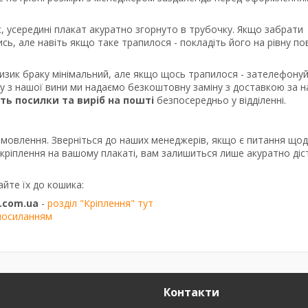
, усередині плакат акуратно згорнуто в трубочку. Якщо забрати
сь, але навіть якщо таке трапилося - покладіть його на рівну п
ризик браку мінімальний, але якщо щось трапилося - зателефону
ку з нашої вини ми надаємо безкоштовну заміну з доставкою за 
сть посилки та виріб на пошті
безпосередньо у відділенні.
амовлення. Зверніться до наших менеджерів, якщо є питання що
о кріплення на вашому плакаті, вам залишиться лише акуратно діс
айте їх до кошика:
.com.ua
-
розділ "Кріплення" тут
посиланням
Контакти