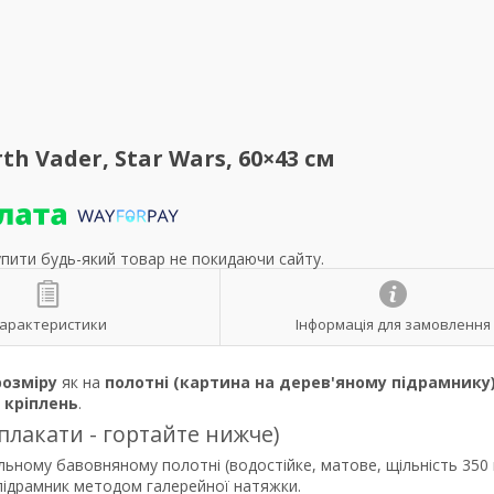
h Vader, Star Wars, 60×43 см
упити будь-який товар не покидаючи сайту.
арактеристики
Інформація для замовлення
розміру
як на
полотні (картина на дерев'яному підрамнику
р
кріплень
.
 плакати - гортайте нижче)
льному бавовняному полотні (водостійке, матове, щільність 350 
 підрамник методом галерейної натяжки.