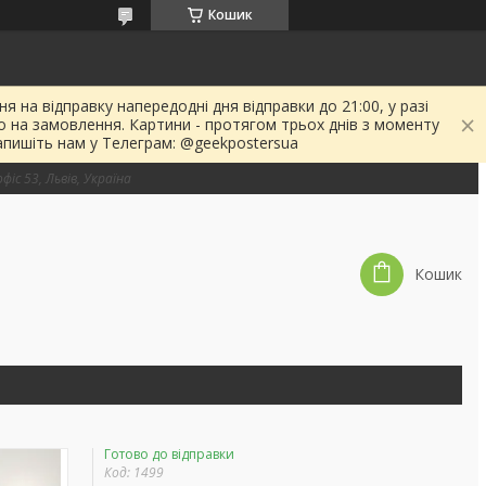
Кошик
я на відправку напередодні дня відправки до 21:00, у разі
о на замовлення. Картини - протягом трьох днів з моменту
апишіть нам у Телеграм: @geekpostersua
фіс 53, Львів, Україна
Кошик
Готово до відправки
Код:
1499