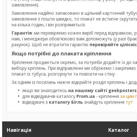
замовлення).
Замовлення надійно запаковано в щільний картонний тубус
замовлення з пошти швидко, то плакат не встигне скрутити
на кілька годин, і він розпрямиться.
Гарантія
: ми перевіряємо кожен виріб перед відправкою, 
нам, і менеджери обов'язково вам допоможуть (у разі бра
рахунок). Щоб не втратити гарантію
перевіряйте цілісні
Якщо потрібні до плаката кріплення
Кріплення продаються окремо, за потреби додайте їх до з
вибору кріплень. При відправленні ми обріжемо і закріпим
плакат із тубуса, розгорнути та повісити на стіну.
За одним із посилань нижче відкрийте розділ кріплень і дод
якщо ви знаходитесь
на нашому сайті geekposters
для відвідувачів каталогу
Prom.ua
- кріплення
за цим 
відвідувачі з
каталогу Бігль
знайдуть кріплення
тут
Навігація
Каталог