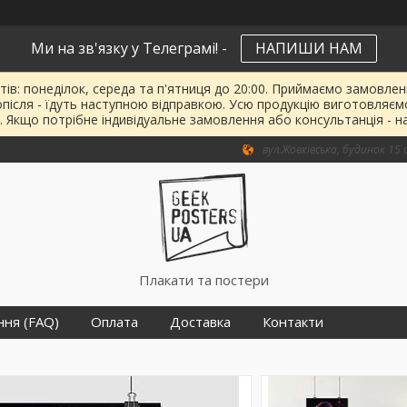
Ми на зв'язку у Телеграмі! -
НАПИШИ НАМ
тів: понеділок, середа та п'ятниця до 20:00. Приймаємо замовленн
опісля - їдуть наступною відправкою. Усю продукцію виготовляєм
. Якщо потрібне індивідуальне замовлення або консультанція - н
вул.Жовківська, будинок 15 о
Плакати та постери
ння (FAQ)
Оплата
Доставка
Контакти