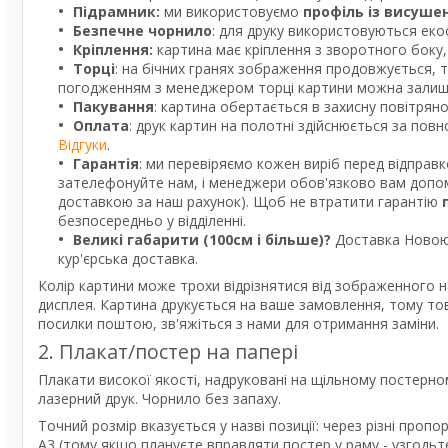
Підрамник:
ми використовуємо
профіль із висуше
Безпечне чорнило
: для друку використовуються екос
Кріплення:
картина має кріплення з зворотного боку, 
Торці
: на бічних гранях зображення продовжується, 
погодженням з менеджером торці картини можна залишит
Пакування
: картина обертається в захисну повітрян
Оплата
: друк картин на полотні здійснюється за пов
Відгуки
.
Гарантія
: ми перевіряємо кожен виріб перед відправ
зателефонуйте нам, і менеджери обов'язково вам допом
доставкою за наш рахунок). Щоб не втратити гарантію
безпосередньо у відділенні.
Великі габарити (100см і більше)?
Доставка Новою 
кур'єрська доставка.
Колір картини може трохи відрізнятися від зображенного н
дисплея. Картина друкується на ваше замовлення, тому то
посилки поштою, зв'яжіться з нами для отримання заміни.
2. Плакат/постер на папері
Плакати високої якості, надруковані на щільному постерно
лазерний друк. Чорнило без запаху.
Точний розмір вказується у назві позиції: через різні про
А3 (тому якщо плануєте вправляти постер у раму - узгодь