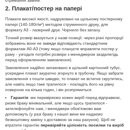
отримання заміни.
2. Плакат/постер на папері
Плакати високої якості, надруковані на щільному постерному
папері (140-180г/м²) методом струминного друку, для
формату А3 - лазерний друк. Чорнило без запаху.
Точний розмір вказується у назві позиції: через різні пропорції
зображень вони не завжди відповідають стандартним
форматам А0-А3 (тому якщо плануєте вправляти постер у
раму - узгодьте потрібні розміри з менеджером заздалегідь
перед оформленням замовлення).
Замовлення надійно запаковано в щільний картонний тубус,
усередині плакат акуратно згорнуто в трубочку. Якщо забрати
замовлення з пошти швидко, то плакат не встигне скрутитись,
але навіть якщо таке трапилося - покладіть його на рівну
поверхню на кілька годин, і він розпрямиться.
Гарантія
: ми перевіряємо кожен виріб перед відправкою,
ризик браку мінімальний, але якщо щось трапилося -
зателефонуйте нам, і менеджери обов'язково вам
допоможуть (у разі браку з нашої вини ми надаємо
безкоштовну заміну з доставкою за наш рахунок). Щоб не
втратити гарантію
перевіряйте цілісність посилки та виріб