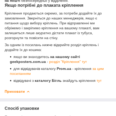
на пошті
безпосередньо у відділенні.
Якщо потрібні до плаката кріплення
Кріплення продаються окремо, за потреби додайте їх до
замовлення. Зверніться до наших менеджерів, якщо є
питання щодо вибору кріплень. При відправленні ми
обріжемо і закріпимо кріплення на вашому плакаті, вам
залишиться лише акуратно дістати плакат із тубуса,
розгорнути та повісити на стіну.
За одним із посилань нижче відкрийте розділ кріплень і
додайте їх до кошика:
якщо ви знаходитесь
на нашому сайті
geekposters.com.ua
-
розділ "Кріплення" тут
для відвідувачів каталогу
Prom.ua
- кріплення
за цим
посиланням
відвідувачі з
каталогу Бігль
знайдуть кріплення
тут
Приховати
Спосіб упаковки