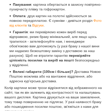
Пакування
: картина обертається в захисну повітряно-
пухирчасту плівку та гофрокартон.
Оплата
: друк картин на полотні здійснюється за
повною передоплатою. Є сумніви - дивіться розділ
Фото
від клієнтів
та
Відгуки
.
Гарантія
: ми перевіряємо кожен виріб перед
відправкою, ризик браку мінімальний, але якщо щось
трапилося - зателефонуйте нам, і менеджери
обов'язково вам допоможуть (у разі браку з нашої вини
ми надаємо безкоштовну заміну з доставкою за наш
рахунок). Щоб не втратити гарантію
перевіряйте
цілісність посилки та виріб на пошті
безпосередньо
у відділенні.
Великі габарити (100см і більше)?
Доставка Новою
Поштою можлива або на вантажне відділення, або
адресна кур'єрська доставка.
Колір картини може трохи відрізнятися від зображенного на
сайті, так як він залежить від контрастності та налаштувань
вашого дисплея. Картина друкується на ваше замовлення,
тому товар поверненню не підлягає. У разі наявності браку
або пошкодження посилки поштою, зв'яжіться з нами для