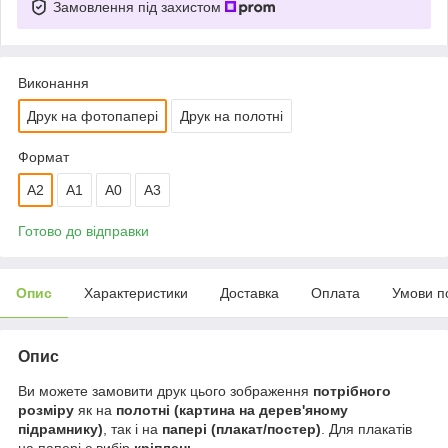
Замовлення під захистом
Виконання
Друк на фотопапері
Друк на полотні
Формат
A2
А1
A0
A3
Готово до відправки
Опис
Характеристики
Доставка
Оплата
Умови п
Опис
Ви можете замовити друк цього зображення
потрібного
розміру
як на
полотні (картина на дерев'яному
підрамнику)
, так і на
папері (плакат/постер)
. Для плакатів
на папері є вибір
кріплень
.