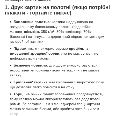
1. Друк картин на полотні (якщо потрібні
плакати - гортайте нижче)
Бавовняне полотно
: картина надрукована на
натуральному бавовняному полотні (водостійке,
матове, щільність 350 г/м², 30% поліестер, 70%
бавовна) і натягнута на дерев'яний підрамник методом
галерейної натяжки.
Підрамник:
ми використовуємо
профіль із
висушеної зрощеної сосни
, яка не має сучків, і не
деформується з часом.
Безпечне чорнило
: для друку використовуються
екосольвентні чорнила - вони не токсичні і не мають
запаху.
Кріплення:
картина має кріплення з зворотного боку,
що дозволяє легко повісити її на стіну.
Торці
: на бічних гранях зображення продовжується,
тому картину можна використовувати без додаткової
рамки. За погодженням з менеджером торці картини
можна залишити білими, або зробити потрібний вам
колір.