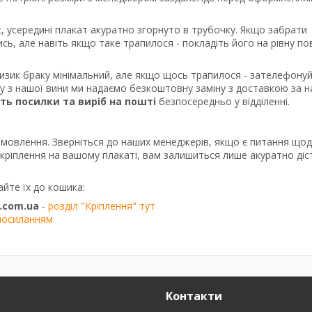
, усередині плакат акуратно згорнуто в трубочку. Якщо забрати
сь, але навіть якщо таке трапилося - покладіть його на рівну п
ризик браку мінімальний, але якщо щось трапилося - зателефону
ку з нашої вини ми надаємо безкоштовну заміну з доставкою за 
сть посилки та виріб на пошті
безпосередньо у відділенні.
амовлення. Зверніться до наших менеджерів, якщо є питання що
о кріплення на вашому плакаті, вам залишиться лише акуратно діс
айте їх до кошика:
.com.ua
-
розділ "Кріплення" тут
посиланням
Контакти