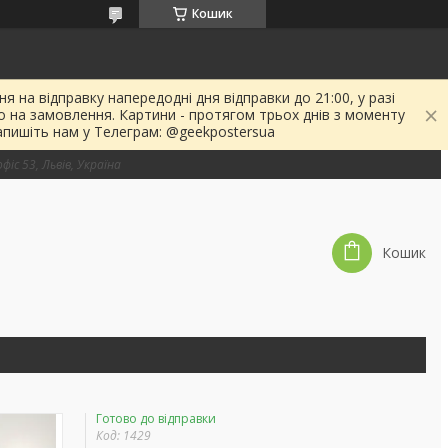
Кошик
я на відправку напередодні дня відправки до 21:00, у разі
о на замовлення. Картини - протягом трьох днів з моменту
апишіть нам у Телеграм: @geekpostersua
фіс 53, Львів, Україна
Кошик
Готово до відправки
Код:
1429