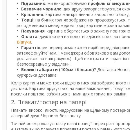
Підрамник:
ми використовуємо
профіль із висуше
Безпечне чорнило
: для друку використовуються екос
Кріплення:
картина має кріплення з зворотного боку, 
Торці
: на бічних гранях зображення продовжується, 
погодженням з менеджером торці картини можна залишит
Пакування
: картина обертається в захисну повітрян
Оплата
: друк картин на полотні здійснюється за пов
Відгуки
.
Гарантія
: ми перевіряємо кожен виріб перед відправ
зателефонуйте нам, і менеджери обов'язково вам допом
доставкою за наш рахунок). Щоб не втратити гарантію
безпосередньо у відділенні.
Великі габарити (100см і більше)?
Доставка Новою 
кур'єрська доставка.
Колір картини може трохи відрізнятися від зображенного н
дисплея. Картина друкується на ваше замовлення, тому то
посилки поштою, зв'яжіться з нами для отримання заміни.
2. Плакат/постер на папері
Плакати високої якості, надруковані на щільному постерно
лазерний друк. Чорнило без запаху.
Точний розмір вказується у назві позиції: через різні про
А3 (тому якщо плануєте вправляти постер у раму - узгодь