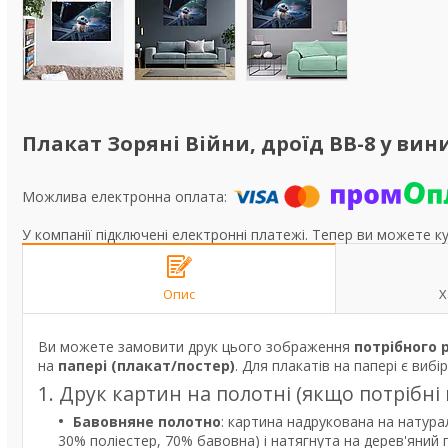
Плакат Зоряні Війни, дроїд BB-8 у вини
У компанії підключені електронні платежі. Тепер ви можете к
Опис
Х
Ви можете замовити друк цього зображення
потрібного 
на
папері (плакат/постер)
. Для плакатів на папері є вибі
1. Друк картин на полотні (якщо потрібні
Бавовняне полотно
: картина надрукована на натура
30% поліестер, 70% бавовна) і натягнута на дерев'яний