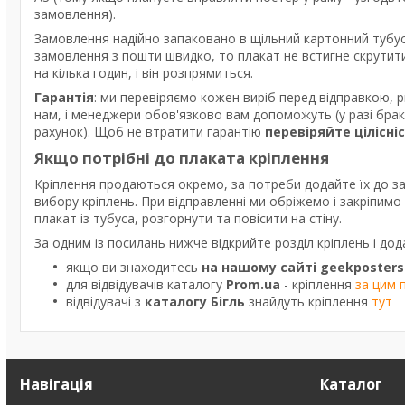
замовлення).
Замовлення надійно запаковано в щільний картонний тубус
замовлення з пошти швидко, то плакат не встигне скрутити
на кілька годин, і він розпрямиться.
Гарантія
: ми перевіряємо кожен виріб перед відправкою, 
нам, і менеджери обов'язково вам допоможуть (у разі бра
рахунок). Щоб не втратити гарантію
перевіряйте цілісні
Якщо потрібні до плаката кріплення
Кріплення продаються окремо, за потреби додайте їх до з
вибору кріплень. При відправленні ми обріжемо і закріпим
плакат із тубуса, розгорнути та повісити на стіну.
За одним із посилань нижче відкрийте розділ кріплень і дод
якщо ви знаходитесь
на нашому сайті geekposters
для відвідувачів каталогу
Prom.ua
- кріплення
за цим 
відвідувачі з
каталогу Бігль
знайдуть кріплення
тут
Навігація
Каталог