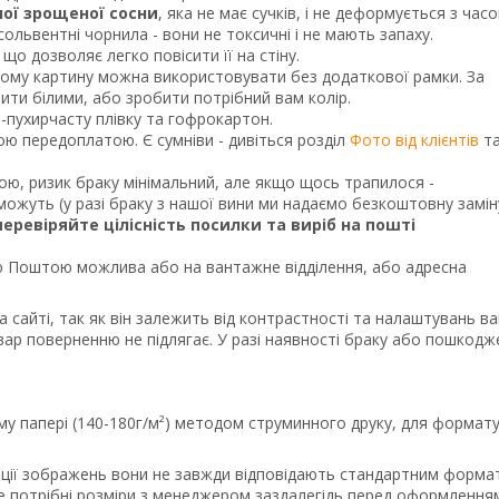
ної зрощеної сосни
, яка не має сучків, і не деформується з часо
ольвентні чорнила - вони не токсичні і не мають запаху.
що дозволяє легко повісити її на стіну.
тому картину можна використовувати без додаткової рамки. За
и білими, або зробити потрібний вам колір.
о-пухирчасту плівку та гофрокартон.
ною передоплатою. Є сумніви - дивіться розділ
Фото від клієнтів
т
кою, ризик браку мінімальний, але якщо щось трапилося -
ожуть (у разі браку з нашої вини ми надаємо безкоштовну замін
перевіряйте цілісність посилки та виріб на пошті
Поштою можлива або на вантажне відділення, або адресна
а сайті, так як він залежить від контрастності та налаштувань в
вар поверненню не підлягає. У разі наявності браку або пошкодж
му папері (140-180г/м²) методом струминного друку, для формату
порції зображень вони не завжди відповідають стандартним форма
те потрібні розміри з менеджером заздалегідь перед оформлення