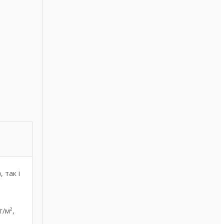
)
, так і
г/м²,