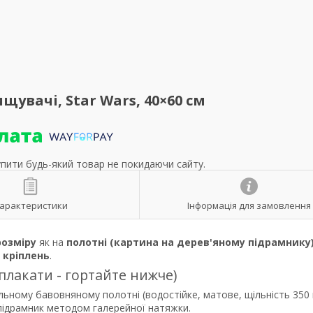
щувачі, Star Wars, 40×60 см
упити будь-який товар не покидаючи сайту.
арактеристики
Інформація для замовлення
розміру
як на
полотні (картина на дерев'яному підрамнику
р
кріплень
.
 плакати - гортайте нижче)
льному бавовняному полотні (водостійке, матове, щільність 350 
 підрамник методом галерейної натяжки.