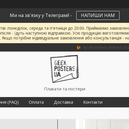
Ми на зв'язку у Телеграмі! -
НАПИШИ НАМ
тів: понеділок, середа та п'ятниця до 20:00. Приймаємо замовленн
опісля - їдуть наступною відправкою. Усю продукцію виготовляєм
. Якщо потрібне індивідуальне замовлення або консультанція - н
вул.Жовківська, будинок 15 о
Плакати та постери
ння (FAQ)
Оплата
Доставка
Контакти