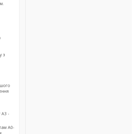
м.
а
у з
ашого
ення
 А3 -
там А0-
м