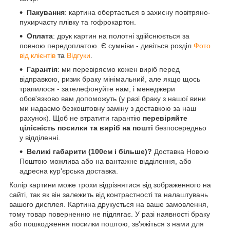
Пакування
: картина обертається в захисну повітряно-
пухирчасту плівку та гофрокартон.
Оплата
: друк картин на полотні здійснюється за
повною передоплатою. Є сумніви - дивіться розділ
Фото
від клієнтів
та
Відгуки
.
Гарантія
: ми перевіряємо кожен виріб перед
відправкою, ризик браку мінімальний, але якщо щось
трапилося - зателефонуйте нам, і менеджери
обов'язково вам допоможуть (у разі браку з нашої вини
ми надаємо безкоштовну заміну з доставкою за наш
рахунок). Щоб не втратити гарантію
перевіряйте
цілісність посилки та виріб на пошті
безпосередньо
у відділенні.
Великі габарити (100см і більше)?
Доставка Новою
Поштою можлива або на вантажне відділення, або
адресна кур'єрська доставка.
Колір картини може трохи відрізнятися від зображенного на
сайті, так як він залежить від контрастності та налаштувань
вашого дисплея. Картина друкується на ваше замовлення,
тому товар поверненню не підлягає. У разі наявності браку
або пошкодження посилки поштою, зв'яжіться з нами для