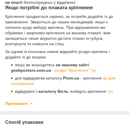
на пошті
безпосередньо у відділенні.
Якщо потрібні до плаката кріплення
Кріплення продаються окремо, за потреби додайте їх до
замовлення. Зверніться до наших менеджерів, якщо є
питання щодо вибору кріплень. При відправленні ми
обріжемо і закріпимо кріплення на вашому плакаті, вам
залишиться лише акуратно дістати плакат із тубуса,
розгорнути та повісити на стіну.
За одним із посилань нижче відкрийте розділ кріплень і
додайте їх до кошика:
якщо ви знаходитесь
на нашому сайті
geekposters.com.ua
-
розділ "Кріплення" тут
для відвідувачів каталогу
Prom.ua
- кріплення
за цим
посиланням
відвідувачі з
каталогу Бігль
знайдуть кріплення
тут
Приховати
Спосіб упаковки