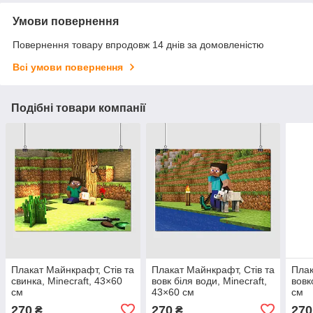
Умови повернення
Повернення товару впродовж 14 днів за домовленістю
Всі умови повернення
Подібні товари компанії
Плакат Майнкрафт, Стів та
Плакат Майнкрафт, Стів та
Плак
свинка, Minecraft, 43×60
вовк біля води, Minecraft,
вовк
см
43×60 см
см
270
270
270
₴
₴