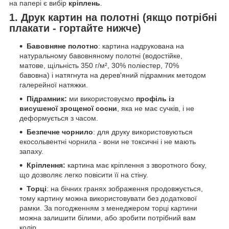
на папері є вибір
кріплень
.
1. Друк картин на полотні (якщо потрібні
плакати - гортайте нижче)
Бавовняне полотно
: картина надрукована на
натуральному бавовняному полотні (водостійке,
матове, щільність 350 г/м², 30% поліестер, 70%
бавовна) і натягнута на дерев'яний підрамник методом
галерейної натяжки.
Підрамник:
ми використовуємо
профіль із
висушеної зрощеної сосни
, яка не має сучків, і не
деформується з часом.
Безпечне чорнило
: для друку використовуються
екосольвентні чорнила - вони не токсичні і не мають
запаху.
Кріплення:
картина має кріплення з зворотного боку,
що дозволяє легко повісити її на стіну.
Торці
: на бічних гранях зображення продовжується,
тому картину можна використовувати без додаткової
рамки. За погодженням з менеджером торці картини
можна залишити білими, або зробити потрібний вам
колір.