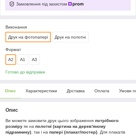
Замовлення під захистом
Виконання
Друк на фотопапері
Друк на полотні
Формат
A2
А1
A3
Готово до відправки
Опис
Характеристики
Доставка
Оплата
Умови п
Опис
Ви можете замовити друк цього зображення
потрібного
розміру
як на
полотні (картина на дерев'яному
підрамнику)
, так і на
папері (плакат/постер)
. Для плакатів