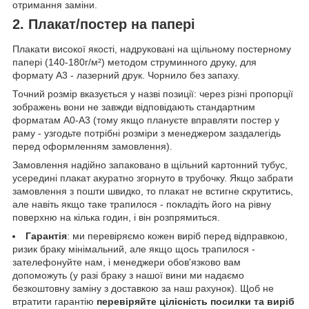
отримання заміни.
2. Плакат/постер на папері
Плакати високої якості, надруковані на щільному постерному
папері (140-180г/м²) методом струминного друку, для
формату А3 - лазерний друк. Чорнило без запаху.
Точний розмір вказується у назві позиції: через різні пропорції
зображень вони не завжди відповідають стандартним
форматам А0-А3 (тому якщо плануєте вправляти постер у
раму - узгодьте потрібні розміри з менеджером заздалегідь
перед оформленням замовлення).
Замовлення надійно запаковано в щільний картонний тубус,
усередині плакат акуратно згорнуто в трубочку. Якщо забрати
замовлення з пошти швидко, то плакат не встигне скрутитись,
але навіть якщо таке трапилося - покладіть його на рівну
поверхню на кілька годин, і він розпрямиться.
Гарантія
: ми перевіряємо кожен виріб перед відправкою,
ризик браку мінімальний, але якщо щось трапилося -
зателефонуйте нам, і менеджери обов'язково вам
допоможуть (у разі браку з нашої вини ми надаємо
безкоштовну заміну з доставкою за наш рахунок). Щоб не
втратити гарантію
перевіряйте цілісність посилки та виріб