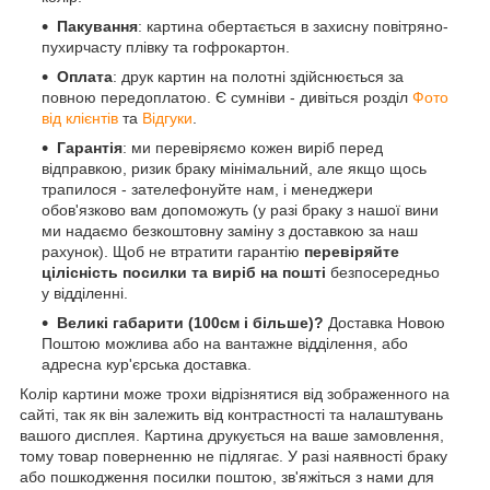
Пакування
: картина обертається в захисну повітряно-
пухирчасту плівку та гофрокартон.
Оплата
: друк картин на полотні здійснюється за
повною передоплатою. Є сумніви - дивіться розділ
Фото
від клієнтів
та
Відгуки
.
Гарантія
: ми перевіряємо кожен виріб перед
відправкою, ризик браку мінімальний, але якщо щось
трапилося - зателефонуйте нам, і менеджери
обов'язково вам допоможуть (у разі браку з нашої вини
ми надаємо безкоштовну заміну з доставкою за наш
рахунок). Щоб не втратити гарантію
перевіряйте
цілісність посилки та виріб на пошті
безпосередньо
у відділенні.
Великі габарити (100см і більше)?
Доставка Новою
Поштою можлива або на вантажне відділення, або
адресна кур'єрська доставка.
Колір картини може трохи відрізнятися від зображенного на
сайті, так як він залежить від контрастності та налаштувань
вашого дисплея. Картина друкується на ваше замовлення,
тому товар поверненню не підлягає. У разі наявності браку
або пошкодження посилки поштою, зв'яжіться з нами для