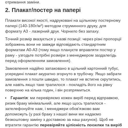
отримання заміни.
2. Плакат/постер на папері
Плакати високої якості, надруковані на щільному постерному
папері (140-180г/м²) методом струминного друку, для
формату А3 - лазерний друк. Чорнило без запаху.
Точний розмір вказується у назві позиції: через різні пропорції
зображень вони не завжди відповідають стандартним
форматам А0-А3 (тому якщо плануєте вправляти постер у
раму - узгодьте потрібні розміри з менеджером заздалегідь
перед оформленням замовлення).
Замовлення надійно запаковано в щільний картонний тубус,
усередині плакат акуратно згорнуто в трубочку. Якщо забрати
замовлення з пошти швидко, то плакат не встигне скрутитись,
але навіть якщо таке трапилося - покладіть його на рівну
поверхню на кілька годин, і він розпрямиться.
Гарантія
: ми перевіряємо кожен виріб перед відправкою,
ризик браку мінімальний, але якщо щось трапилося -
зателефонуйте нам, і менеджери обов'язково вам
допоможуть (у разі браку з нашої вини ми надаємо
безкоштовну заміну з доставкою за наш рахунок). Щоб не
втратити гарантію
перевіряйте цілісність посилки та виріб