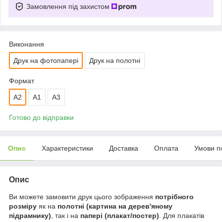
Замовлення під захистом
Виконання
Друк на фотопапері
Друк на полотні
Формат
A2
А1
A3
Готово до відправки
Опис
Характеристики
Доставка
Оплата
Умови п
Опис
Ви можете замовити друк цього зображення
потрібного
розміру
як на
полотні (картина на дерев'яному
підрамнику)
, так і на
папері (плакат/постер)
. Для плакатів