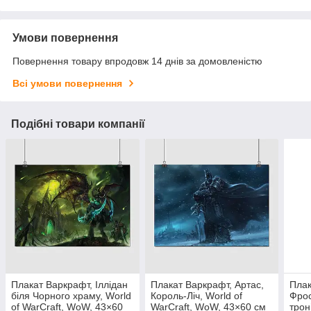
Умови повернення
Повернення товару впродовж 14 днів за домовленістю
Всі умови повернення
Подібні товари компанії
Плакат Варкрафт, Іллідан
Плакат Варкрафт, Артас,
Плак
біля Чорного храму, World
Король-Ліч, World of
Фрос
of WarCraft, WoW, 43×60
WarCraft, WoW, 43×60 см
трон