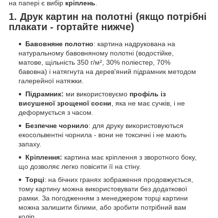
на папері є вибір
кріплень
.
1. Друк картин на полотні (якщо потрібні
плакати - гортайте нижче)
Бавовняне полотно
: картина надрукована на
натуральному бавовняному полотні (водостійке,
матове, щільність 350 г/м², 30% поліестер, 70%
бавовна) і натягнута на дерев'яний підрамник методом
галерейної натяжки.
Підрамник:
ми використовуємо
профіль із
висушеної зрощеної сосни
, яка не має сучків, і не
деформується з часом.
Безпечне чорнило
: для друку використовуються
екосольвентні чорнила - вони не токсичні і не мають
запаху.
Кріплення:
картина має кріплення з зворотного боку,
що дозволяє легко повісити її на стіну.
Торці
: на бічних гранях зображення продовжується,
тому картину можна використовувати без додаткової
рамки. За погодженням з менеджером торці картини
можна залишити білими, або зробити потрібний вам
колір.