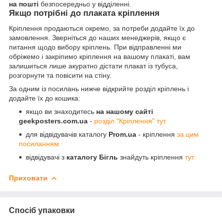
на пошті
безпосередньо у відділенні.
Якщо потрібні до плаката кріплення
Кріплення продаються окремо, за потреби додайте їх до
замовлення. Зверніться до наших менеджерів, якщо є
питання щодо вибору кріплень. При відправленні ми
обріжемо і закріпимо кріплення на вашому плакаті, вам
залишиться лише акуратно дістати плакат із тубуса,
розгорнути та повісити на стіну.
За одним із посилань нижче відкрийте розділ кріплень і
додайте їх до кошика:
якщо ви знаходитесь
на нашому сайті
geekposters.com.ua
-
розділ "Кріплення" тут
для відвідувачів каталогу
Prom.ua
- кріплення
за цим
посиланням
відвідувачі з
каталогу Бігль
знайдуть кріплення
тут
Приховати
Спосіб упаковки