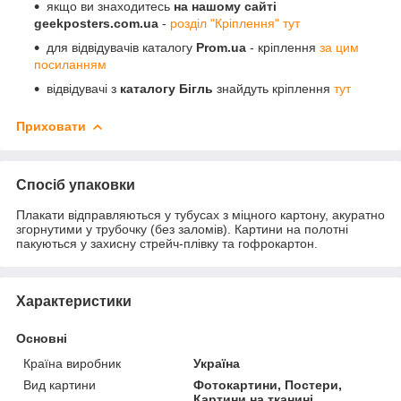
якщо ви знаходитесь
на нашому сайті
geekposters.com.ua
-
розділ "Кріплення" тут
для відвідувачів каталогу
Prom.ua
- кріплення
за цим
посиланням
відвідувачі з
каталогу Бігль
знайдуть кріплення
тут
Приховати
Спосіб упаковки
Плакати відправляються у тубусах з міцного картону, акуратно
згорнутими у трубочку (без заломів). Картини на полотні
пакуються у захисну стрейч-плівку та гофрокартон.
Характеристики
Основні
Країна виробник
Україна
Вид картини
Фотокартини, Постери,
Картини на тканині