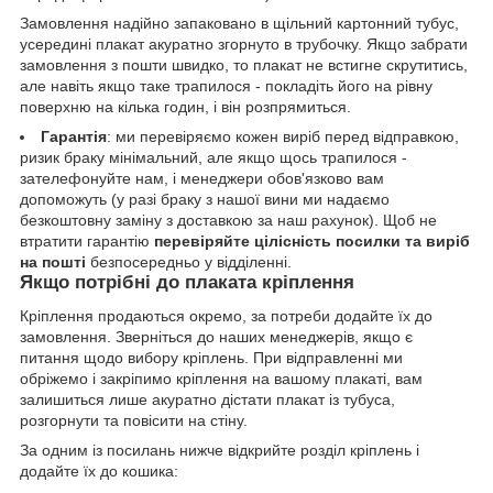
Замовлення надійно запаковано в щільний картонний тубус,
усередині плакат акуратно згорнуто в трубочку. Якщо забрати
замовлення з пошти швидко, то плакат не встигне скрутитись,
але навіть якщо таке трапилося - покладіть його на рівну
поверхню на кілька годин, і він розпрямиться.
Гарантія
: ми перевіряємо кожен виріб перед відправкою,
ризик браку мінімальний, але якщо щось трапилося -
зателефонуйте нам, і менеджери обов'язково вам
допоможуть (у разі браку з нашої вини ми надаємо
безкоштовну заміну з доставкою за наш рахунок). Щоб не
втратити гарантію
перевіряйте цілісність посилки та виріб
на пошті
безпосередньо у відділенні.
Якщо потрібні до плаката кріплення
Кріплення продаються окремо, за потреби додайте їх до
замовлення. Зверніться до наших менеджерів, якщо є
питання щодо вибору кріплень. При відправленні ми
обріжемо і закріпимо кріплення на вашому плакаті, вам
залишиться лише акуратно дістати плакат із тубуса,
розгорнути та повісити на стіну.
За одним із посилань нижче відкрийте розділ кріплень і
додайте їх до кошика: