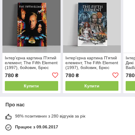
Інтер'єрна картина П'ятий
Інтер'єрна картина П'ятий
Інте
елемент, The Fifth Element
елемент, The Fifth Element
Дикі
(1997), бойовик, Брюс
(1997), бойовик, Брюс
Badl
Вілліс, 60×40 см
Вілліс, 60×40 см
фант
780
780
780
₴
₴
60×4
Купити
Купити
Про нас
98% позитивних з 280 відгуків за рік
Працює з 09.06.2017