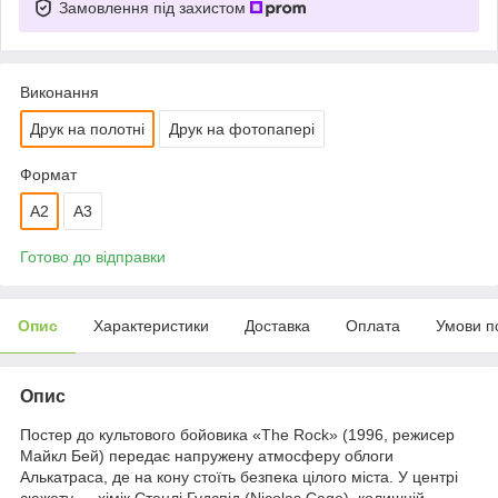
Замовлення під захистом
Виконання
Друк на полотні
Друк на фотопапері
Формат
A2
A3
Готово до відправки
Опис
Характеристики
Доставка
Оплата
Умови п
Опис
Постер до культового бойовика «The Rock» (1996, режисер
Майкл Бей) передає напружену атмосферу облоги
Алькатраса, де на кону стоїть безпека цілого міста. У центрі
сюжету — хімік Стенлі Гудспід (Nicolas Cage), колишній