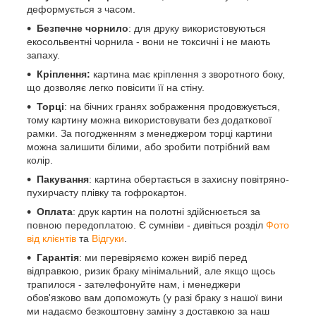
деформується з часом.
Безпечне чорнило
: для друку використовуються
екосольвентні чорнила - вони не токсичні і не мають
запаху.
Кріплення:
картина має кріплення з зворотного боку,
що дозволяє легко повісити її на стіну.
Торці
: на бічних гранях зображення продовжується,
тому картину можна використовувати без додаткової
рамки. За погодженням з менеджером торці картини
можна залишити білими, або зробити потрібний вам
колір.
Пакування
: картина обертається в захисну повітряно-
пухирчасту плівку та гофрокартон.
Оплата
: друк картин на полотні здійснюється за
повною передоплатою. Є сумніви - дивіться розділ
Фото
від клієнтів
та
Відгуки
.
Гарантія
: ми перевіряємо кожен виріб перед
відправкою, ризик браку мінімальний, але якщо щось
трапилося - зателефонуйте нам, і менеджери
обов'язково вам допоможуть (у разі браку з нашої вини
ми надаємо безкоштовну заміну з доставкою за наш