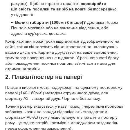
рахунок). Щоб не втратити гарантію
перевіряйте
цілісність посилки та виріб на пошті
безпосередньо
у відділенні.
Великі габарити (100см і більше)?
Доставка Новою
Поштою можлива або на вантажне відділення, або
адресна кур'єрська доставка.
Колір картини може трохи відрізнятися від зображенного на
сайті, так як він залежить від контрастності та налаштувань
вашого дисплея. Картина друкується на ваше замовлення,
тому товар поверненню не підлягає. У разі наявності браку
або пошкодження посилки поштою, зв'яжіться з нами для
отримання заміни.
2. Плакат/постер на папері
Плакати високої якості, надруковані на щільному постерному
папері (140-180г/м²) методом струминного друку, для
формату А3 - лазерний друк. Чорнило без запаху.
Точний розмір вказується у назві позиції: через різні пропорції
зображень вони не завжди відповідають стандартним
форматам А0-А3 (тому якщо плануєте вправляти постер у
раму - узгодьте потрібні розміри з менеджером заздалегідь
перед оформленням замовлення).