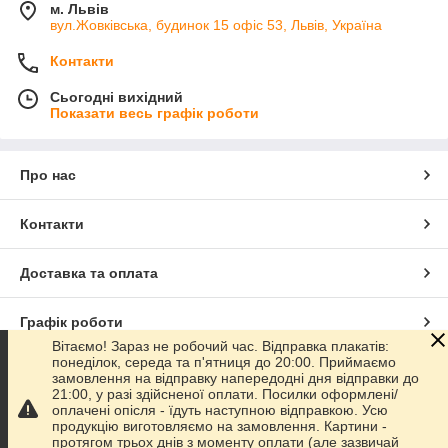
м. Львів
вул.Жовківська, будинок 15 офіс 53, Львів, Україна
Контакти
Сьогодні вихідний
Показати весь графік роботи
Про нас
Контакти
Доставка та оплата
Графік роботи
Вітаємо! Зараз не робочий час. Відправка плакатів:
понеділок, середа та п'ятниця до 20:00. Приймаємо
Повна версія сайту
замовлення на відправку напередодні дня відправки до
21:00, у разі здійсненої оплати. Посилки оформлені/
оплачені опісля - їдуть наступною відправкою. Усю
Сайт створено на маркетплейсі
Prom.ua
продукцію виготовляємо на замовлення. Картини -
протягом трьох днів з моменту оплати (але зазвичай