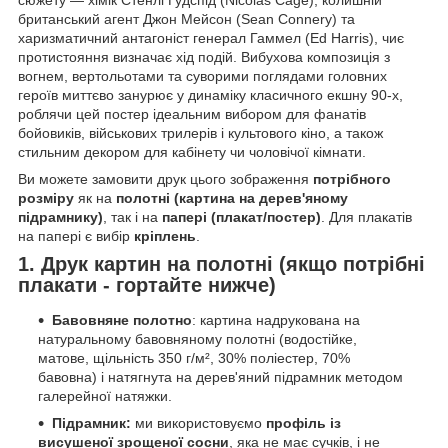
британський агент Джон Мейсон (Sean Connery) та
харизматичний антагоніст генерал Гаммел (Ed Harris), чиє
протистояння визначає хід подій. Вибухова композиція з
вогнем, вертольотами та суворими поглядами головних
героїв миттєво занурює у динаміку класичного екшну 90-х,
роблячи цей постер ідеальним вибором для фанатів
бойовиків, військових трилерів і культового кіно, а також
стильним декором для кабінету чи чоловічої кімнати.
Ви можете замовити друк цього зображення
потрібного
розміру
як на
полотні (картина на дерев'яному
підрамнику)
, так і на
папері (плакат/постер)
. Для плакатів
на папері є вибір
кріплень
.
1. Друк картин на полотні (якщо потрібні
плакати - гортайте нижче)
Бавовняне полотно
: картина надрукована на
натуральному бавовняному полотні (водостійке,
матове, щільність 350 г/м², 30% поліестер, 70%
бавовна) і натягнута на дерев'яний підрамник методом
галерейної натяжки.
Підрамник:
ми використовуємо
профіль із
висушеної зрощеної сосни
, яка не має сучків, і не