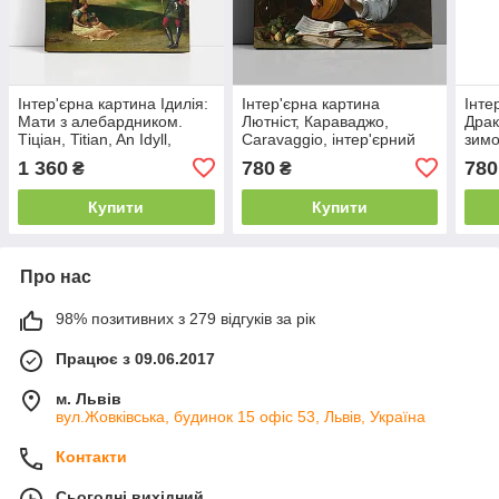
Інтер'єрна картина Ідилія:
Інтер'єрна картина
Інте
Мати з алебардником.
Лютніст, Караваджо,
Драк
Тіціан, Titian, An Idyll,
Caravaggio, інтер'єрний
зимо
60×60 см
декор, 48×60 см
инте
1 360
780
780
₴
₴
см
Купити
Купити
Про нас
98% позитивних з 279 відгуків за рік
Працює з 09.06.2017
м. Львів
вул.Жовківська, будинок 15 офіс 53, Львів, Україна
Контакти
Сьогодні вихідний