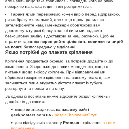
але навіть якщо таке трапилося - покладіть його на рівну
поверхню на кілька годин, і він розпрямиться.
Гарантія
: ми перевіряємо кожен виріб перед відправкою,
ризик браку мінімальний, але якщо щось трапилося -
зателефонуйте нам, і менеджери обов'язково вам
допоможуть (у разі браку з нашої вини ми надаємо
безкоштовну заміну з доставкою за наш рахунок). Щоб не
втратити гарантію
перевіряйте цілісність посилки та виріб
на пошті
безпосередньо у відділенні.
Якщо потрібні до плаката кріплення
Кріплення продаються окремо, за потреби додайте їх до
замовлення. Зверніться до наших менеджерів, якщо є
питання щодо вибору кріплень. При відправленні ми
обріжемо і закріпимо кріплення на вашому плакаті, вам
залишиться лише акуратно дістати плакат із тубуса,
розгорнути та повісити на стіну.
За одним із посилань нижче відкрийте розділ кріплень і
додайте їх до кошика:
якщо ви знаходитесь
на нашому сайті
geekposters.com.ua
-
розділ "Кріплення" тут
для відвідувачів каталогу
Prom.ua
- кріплення
за цим
посиланням