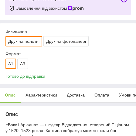
Замовлення під захистом
Виконання
Друк на полотні
Друк на фотопапері
Формат
А1
A3
Готово до відправки
Опис
Характеристики
Доставка
Оплата
Умови п
Опис
«Вакх і Аріадна» — шедевр Відродження, створений Тіціаном
у 1520–1523 роках. Картина зображує момент, коли бог