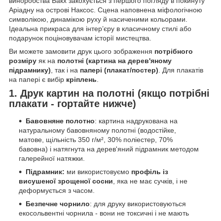
виноробства Вакх закохується з першого погляду в покинуту
Аріадну на острові Наксос. Сцена наповнена міфологічною
символікою, динамікою руху й насиченими кольорами.
Ідеальна прикраса для інтер’єру в класичному стилі або
подарунок поціновувачам історії мистецтва.
Ви можете замовити друк цього зображення
потрібного
розміру
як на
полотні (картина на дерев'яному
підрамнику)
, так і на
папері (плакат/постер)
. Для плакатів
на папері є вибір
кріплень
.
1. Друк картин на полотні (якщо потрібні
плакати - гортайте нижче)
Бавовняне полотно
: картина надрукована на
натуральному бавовняному полотні (водостійке,
матове, щільність 350 г/м², 30% поліестер, 70%
бавовна) і натягнута на дерев'яний підрамник методом
галерейної натяжки.
Підрамник:
ми використовуємо
профіль із
висушеної зрощеної сосни
, яка не має сучків, і не
деформується з часом.
Безпечне чорнило
: для друку використовуються
екосольвентні чорнила - вони не токсичні і не мають