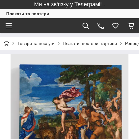
Ми на зв'язку у Телеграмі! -
Плакати та постери
Товари та послуги
Плакати, постери, картини
Репрод