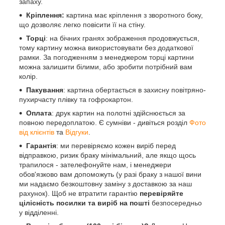
запаху.
Кріплення:
картина має кріплення з зворотного боку,
що дозволяє легко повісити її на стіну.
Торці
: на бічних гранях зображення продовжується,
тому картину можна використовувати без додаткової
рамки. За погодженням з менеджером торці картини
можна залишити білими, або зробити потрібний вам
колір.
Пакування
: картина обертається в захисну повітряно-
пухирчасту плівку та гофрокартон.
Оплата
: друк картин на полотні здійснюється за
повною передоплатою. Є сумніви - дивіться розділ
Фото
від клієнтів
та
Відгуки
.
Гарантія
: ми перевіряємо кожен виріб перед
відправкою, ризик браку мінімальний, але якщо щось
трапилося - зателефонуйте нам, і менеджери
обов'язково вам допоможуть (у разі браку з нашої вини
ми надаємо безкоштовну заміну з доставкою за наш
рахунок). Щоб не втратити гарантію
перевіряйте
цілісність посилки та виріб на пошті
безпосередньо
у відділенні.