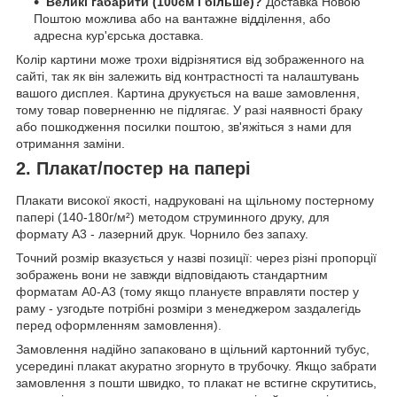
Великі габарити (100см і більше)?
Доставка Новою
Поштою можлива або на вантажне відділення, або
адресна кур'єрська доставка.
Колір картини може трохи відрізнятися від зображенного на
сайті, так як він залежить від контрастності та налаштувань
вашого дисплея. Картина друкується на ваше замовлення,
тому товар поверненню не підлягає. У разі наявності браку
або пошкодження посилки поштою, зв'яжіться з нами для
отримання заміни.
2. Плакат/постер на папері
Плакати високої якості, надруковані на щільному постерному
папері (140-180г/м²) методом струминного друку, для
формату А3 - лазерний друк. Чорнило без запаху.
Точний розмір вказується у назві позиції: через різні пропорції
зображень вони не завжди відповідають стандартним
форматам А0-А3 (тому якщо плануєте вправляти постер у
раму - узгодьте потрібні розміри з менеджером заздалегідь
перед оформленням замовлення).
Замовлення надійно запаковано в щільний картонний тубус,
усередині плакат акуратно згорнуто в трубочку. Якщо забрати
замовлення з пошти швидко, то плакат не встигне скрутитись,