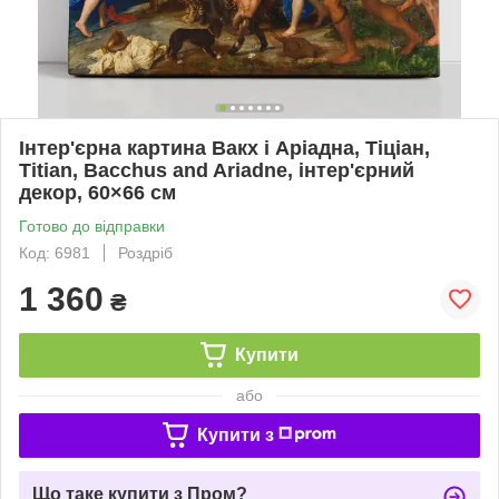
Інтер'єрна картина Вакх і Аріадна, Тіціан,
Titian, Bacchus and Ariadne, інтер'єрний
декор, 60×66 см
Готово до відправки
Код: 6981
Роздріб
1 360
₴
Купити
або
Купити з
Що таке купити з Пром?