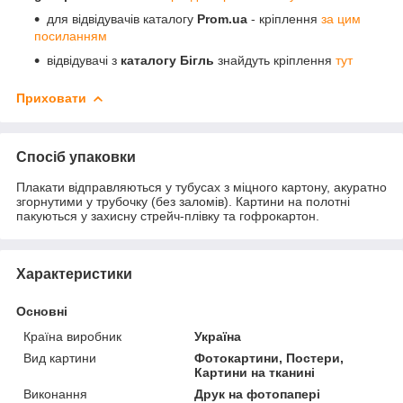
для відвідувачів каталогу
Prom.ua
- кріплення
за цим
посиланням
відвідувачі з
каталогу Бігль
знайдуть кріплення
тут
Приховати
Спосіб упаковки
Плакати відправляються у тубусах з міцного картону, акуратно
згорнутими у трубочку (без заломів). Картини на полотні
пакуються у захисну стрейч-плівку та гофрокартон.
Характеристики
Основні
Країна виробник
Україна
Вид картини
Фотокартини, Постери,
Картини на тканині
Виконання
Друк на фотопапері