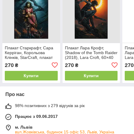
Плакат Старкрафт, Сара
Плакат Лара Крофт,
Плак
Керріган, Корольова
Shadow of the Tomb Raider
Лара
Клінків, StarCraft, плакат
(2018), Lara Croft, 60×40
Lara
для геймера, 60×41 см
см
270
270
270
₴
₴
Купити
Купити
Про нас
98% позитивних з 279 відгуків за рік
Працює з 09.06.2017
м. Львів
вул.Жовківська, будинок 15 офіс 53, Львів, Україна