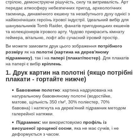
стрілою, демонструючи рішучість, силу та витривалість. Арт
передає атмосферу небезпечних пригод, археологічних
таємниць, динамічного екшену та незабутнього духу однієї з
найіконічніших героїнь ігрової індустрії. Ідеальний вибір для
шанувальників Tomb Raider, фанатів пригодницьких екшенів
та колекціонерів ігрового арту. Чудово прикрасить кімнату
геймера, вітальню, лофт або сучасний ігровий простір.
Ви можете замовити друк цього зображення
потрібного
розміру
як на
полотні (картина на дерев'яному
підрамнику)
, так і на
папері (плакат/постер)
. Для плакатів
на папері є вибір
кріплень
.
1. Друк картин на полотні (якщо потрібні
плакати - гортайте нижче)
Бавовняне полотно
: картина надрукована на
натуральному бавовняному полотні (водостійке,
матове, щільність 350 г/м², 30% поліестер, 70%
бавовна) і натягнута на дерев'яний підрамник методом
галерейної натяжки.
Підрамник:
ми використовуємо
профіль із
висушеної зрощеної сосни
, яка не має сучків, і не
деформується з часом.