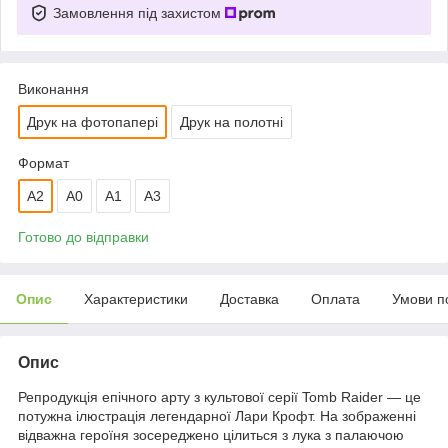
Замовлення під захистом
Виконання
Друк на фотопапері
Друк на полотні
Формат
A2
A0
А1
A3
Готово до відправки
Опис
Характеристики
Доставка
Оплата
Умови п
Опис
Репродукція епічного арту з культової серії Tomb Raider — це
потужна ілюстрація легендарної Лари Крофт. На зображенні
відважна героїня зосереджено цілиться з лука з палаючою