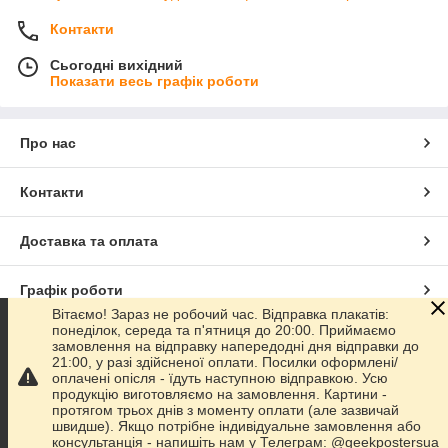
Контакти
Сьогодні вихідний
Показати весь графік роботи
Про нас
Контакти
Доставка та оплата
Графік роботи
Вітаємо! Зараз не робочий час. Відправка плакатів:
понеділок, середа та п'ятниця до 20:00. Приймаємо
Повна версія сайту
замовлення на відправку напередодні дня відправки до
21:00, у разі здійсненої оплати. Посилки оформлені/
оплачені опісля - їдуть наступною відправкою. Усю
Сайт створено на маркетплейсі
Prom.ua
продукцію виготовляємо на замовлення. Картини -
протягом трьох днів з моменту оплати (але зазвичай
швидше). Якщо потрібне індивідуальне замовлення або
Політика конфіденційності
консультанція - напишіть нам у Телеграм: @geekpostersua