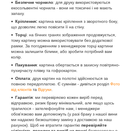
Безпечне чорнило
: для друку використовуються
екосольвентні чорнила - вони не токсичні і не мають
запаху.
Кріплення:
картина має кріплення з зворотного боку,
що дозволяє легко повісити її на стіну.
Торці
: на бічних гранях зображення продовжується,
тому картину можна використовувати без додаткової
рамки. За погодженням з менеджером торці картини
можна залишити білими, або зробити потрібний вам
колір.
Пакування
: картина обертається в захисну повітряно-
пухирчасту плівку та гофрокартон.
Оплата
: друк картин на полотні здійснюється за
повною передоплатою. Є сумніви - дивіться розділ
Фото
від клієнтів
та
Відгуки
.
Гарантія
: ми перевіряємо кожен виріб перед
відправкою, ризик браку мінімальний, але якщо щось
трапилося - зателефонуйте нам, і менеджери
обов'язково вам допоможуть (у разі браку з нашої вини
ми надаємо безкоштовну заміну з доставкою за наш
рахунок). Щоб не втратити гарантію
перевіряйте
цілісність посилки та виріб на пошті
безпосередньо