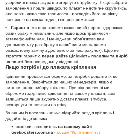
усередині плакат акуратно згорнуто в трубочку. Якщо забрати
замовлення з пошти швидко, то плакат не встигне скрутитись,
але навіть якщо таке трапилося - покладіть його на рівну
поверхню на кілька годин, і він розпрямиться.
Гарантія
: ми перевіряємо кожен виріб перед відправкою,
ризик браку мінімальний, але якщо щось трапилося -
зателефонуйте нам, і менеджери обов'язково вам
допоможуть (у разі браку з нашої вини ми надаємо
безкоштовну заміну з доставкою за наш рахунок). Щоб не
втратити гарантію
перевіряйте цілісність посилки та виріб
на пошті
безпосередньо у відділенні.
Якщо потрібні до плаката кріплення
Кріплення продаються окремо, за потреби додайте їх до
замовлення. Зверніться до наших менеджерів, якщо є
питання щодо вибору кріплень. При відправленні ми
обріжемо і закріпимо кріплення на вашому плакаті, вам
залишиться лише акуратно дістати плакат із тубуса,
розгорнути та повісити на стіну.
За одним із посилань нижче відкрийте розділ кріплень і
додайте їх до кошика:
якщо ви знаходитесь
на нашому сайті
geekposters.com.ua
-
розділ "Кріплення" тут