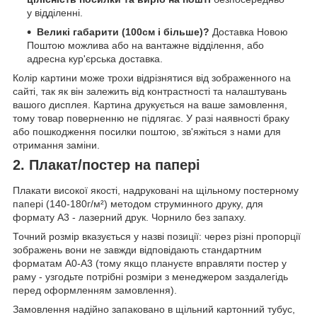
у відділенні.
Великі габарити (100см і більше)?
Доставка Новою
Поштою можлива або на вантажне відділення, або
адресна кур'єрська доставка.
Колір картини може трохи відрізнятися від зображенного на
сайті, так як він залежить від контрастності та налаштувань
вашого дисплея. Картина друкується на ваше замовлення,
тому товар поверненню не підлягає. У разі наявності браку
або пошкодження посилки поштою, зв'яжіться з нами для
отримання заміни.
2. Плакат/постер на папері
Плакати високої якості, надруковані на щільному постерному
папері (140-180г/м²) методом струминного друку, для
формату А3 - лазерний друк. Чорнило без запаху.
Точний розмір вказується у назві позиції: через різні пропорції
зображень вони не завжди відповідають стандартним
форматам А0-А3 (тому якщо плануєте вправляти постер у
раму - узгодьте потрібні розміри з менеджером заздалегідь
перед оформленням замовлення).
Замовлення надійно запаковано в щільний картонний тубус,