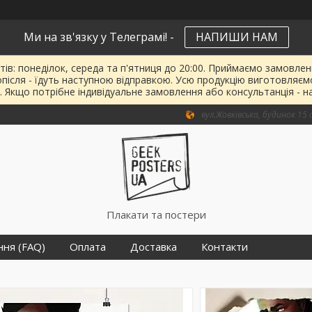
Ми на зв'язку у Телеграмі! -
НАПИШИ НАМ
тів: понеділок, середа та п'ятниця до 20:00. Приймаємо замовленн
опісля - їдуть наступною відправкою. Усю продукцію виготовляєм
. Якщо потрібне індивідуальне замовлення або консультанція - н
вул.Жовківська, будинок 15 о
Плакати та постери
ння (FAQ)
Оплата
Доставка
Контакти