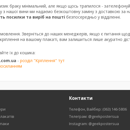
ризик браку мінімальний, але якщо щось трапилося - зателефону
ку з нашої вини ми надаємо безкоштовну заміну з доставкою за 
сть посилки та виріб на пошті
безпосередньо у відділенні.
амовлення. Зверніться до наших менеджерів, якщо є питання що
о кріплення на вашому плакаті, вам залишиться лише акуратно діс
айте їх до кошика:
.com.ua
-
розділ "Кріплення" тут
посиланням
Контакти
ери
Телефон, Вайбер: (063) 146-5806
плакатів
Телеграм: @geekpostersua
рпаки
Instagram: @geekpostersua