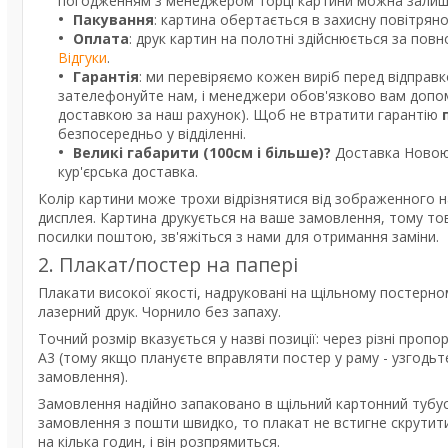
погодженням з менеджером торці картини можна залишит
Пакування
: картина обертається в захисну повітрян
Оплата
: друк картин на полотні здійснюється за пов
Відгуки
.
Гарантія
: ми перевіряємо кожен виріб перед відправ
зателефонуйте нам, і менеджери обов'язково вам допом
доставкою за наш рахунок). Щоб не втратити гарантію
безпосередньо у відділенні.
Великі габарити (100см і більше)?
Доставка Новою 
кур'єрська доставка.
Колір картини може трохи відрізнятися від зображенного н
дисплея. Картина друкується на ваше замовлення, тому то
посилки поштою, зв'яжіться з нами для отримання заміни.
2. Плакат/постер на папері
Плакати високої якості, надруковані на щільному постерно
лазерний друк. Чорнило без запаху.
Точний розмір вказується у назві позиції: через різні про
А3 (тому якщо плануєте вправляти постер у раму - узгодь
замовлення).
Замовлення надійно запаковано в щільний картонний тубус
замовлення з пошти швидко, то плакат не встигне скрутити
на кілька годин, і він розпрямиться.