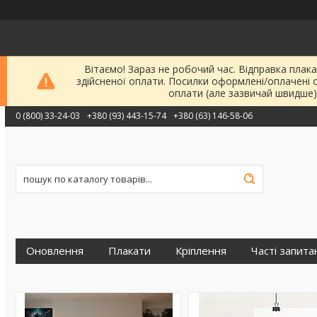
Вітаємо! Зараз не робочий час. Відправка плака
здійсненої оплати. Посилки оформлені/оплачені 
оплати (але зазвичай швидше)
0 (800) 33-24-03
+380 (93) 443-15-74
+380 (63) 146-58-06
Оновлення
Плакати
Кріплення
Часті запита