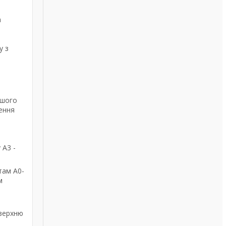
а
у з
ашого
ення
 А3 -
там А0-
м
оверхню