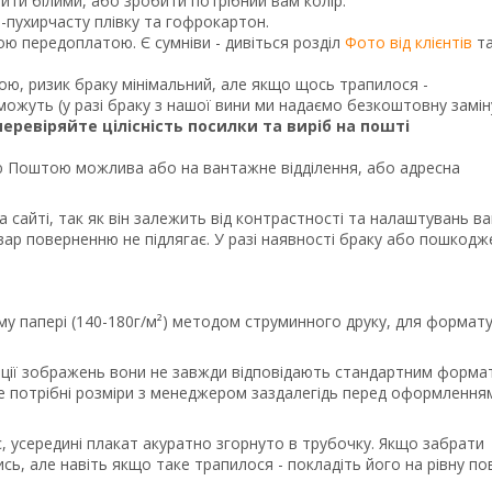
и білими, або зробити потрібний вам колір.
о-пухирчасту плівку та гофрокартон.
ною передоплатою. Є сумніви - дивіться розділ
Фото від клієнтів
т
кою, ризик браку мінімальний, але якщо щось трапилося -
ожуть (у разі браку з нашої вини ми надаємо безкоштовну замін
перевіряйте цілісність посилки та виріб на пошті
Поштою можлива або на вантажне відділення, або адресна
а сайті, так як він залежить від контрастності та налаштувань в
вар поверненню не підлягає. У разі наявності браку або пошкодж
му папері (140-180г/м²) методом струминного друку, для формату
порції зображень вони не завжди відповідають стандартним форма
те потрібні розміри з менеджером заздалегідь перед оформлення
, усередині плакат акуратно згорнуто в трубочку. Якщо забрати
сь, але навіть якщо таке трапилося - покладіть його на рівну п