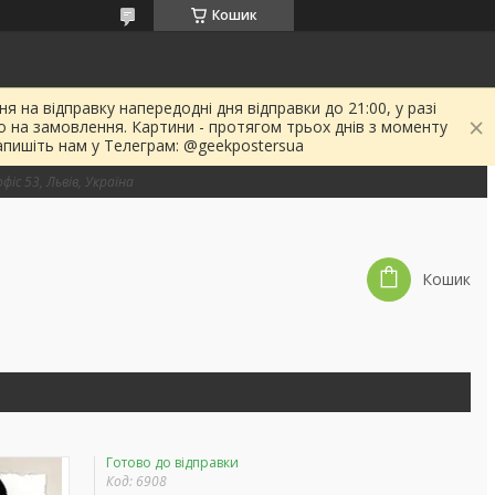
Кошик
я на відправку напередодні дня відправки до 21:00, у разі
о на замовлення. Картини - протягом трьох днів з моменту
апишіть нам у Телеграм: @geekpostersua
фіс 53, Львів, Україна
Кошик
Готово до відправки
Код:
6908