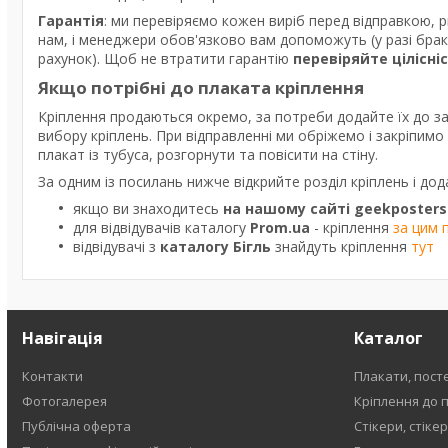
Гарантія
: ми перевіряємо кожен виріб перед відправкою, 
нам, і менеджери обов'язково вам допоможуть (у разі бра
рахунок). Щоб не втратити гарантію
перевіряйте цілісні
Якщо потрібні до плаката кріплення
Кріплення продаються окремо, за потреби додайте їх до з
вибору кріплень. При відправленні ми обріжемо і закріпим
плакат із тубуса, розгорнути та повісити на стіну.
За одним із посилань нижче відкрийте розділ кріплень і дод
якщо ви знаходитесь
на нашому сайті geekposters
для відвідувачів каталогу
Prom.ua
- кріплення
за цим 
відвідувачі з
каталогу Бігль
знайдуть кріплення
тут
Навігація
Каталог
Контакти
Плакати, пост
Фотогалерея
Кріплення до 
Публічна оферта
Стікери, стіке