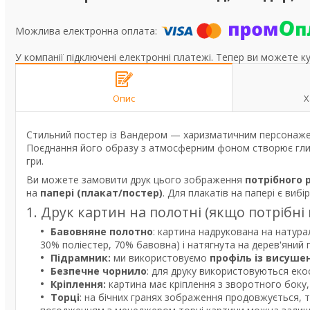
У компанії підключені електронні платежі. Тепер ви можете к
Опис
Х
Стильний постер із Вандером — харизматичним персонажем і
Поєднання його образу з атмосферним фоном створює глибо
гри.
Ви можете замовити друк цього зображення
потрібного 
на
папері (плакат/постер)
. Для плакатів на папері є вибі
1. Друк картин на полотні (якщо потрібні
Бавовняне полотно
: картина надрукована на натура
30% поліестер, 70% бавовна) і натягнута на дерев'яний
Підрамник:
ми використовуємо
профіль із висуше
Безпечне чорнило
: для друку використовуються екос
Кріплення:
картина має кріплення з зворотного боку, 
Торці
: на бічних гранях зображення продовжується, 