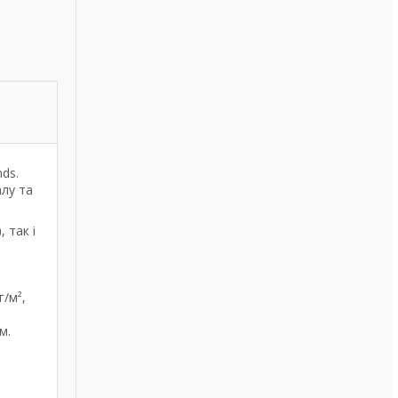
ds.
алу та
)
, так і
г/м²,
м.