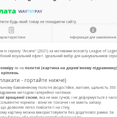
упити будь-який товар не покидаючи сайту.
арактеристики
Інформація для замовлення
з серіалу "Arcane" (2021) за мотивами всесвіту League of Legen
кий візуальний ефект. Ідеальний вибір для шанувальників сері
розміру
як на
полотні (картина на дерев'яному підрамнику
р
кріплень
.
 плакати - гортайте нижче)
льному бавовняному полотні (водостійке, матове, щільність 350 
 підрамник методом галерейної натяжки.
ної зрощеної сосни
, яка не має сучків, і не деформується з часо
ольвентні чорнила - вони не токсичні і не мають запаху.
що дозволяє легко повісити її на стіну.
тому картину можна використовувати без додаткової рамки. За