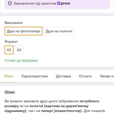
Замовлення під захистом
Виконання
Друк на фотопапері
Друк на полотні
Формат
A2
A3
Готово до відправки
Опис
Характеристики
Доставка
Оплата
Умови п
Опис
Ви можете замовити друк цього зображення
потрібного
розміру
як на
полотні (картина на дерев'яному
підрамнику)
, так і на
папері (плакат/постер)
. Для плакатів