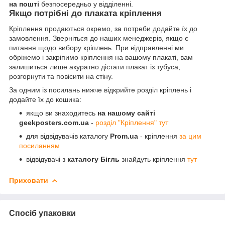
на пошті
безпосередньо у відділенні.
Якщо потрібні до плаката кріплення
Кріплення продаються окремо, за потреби додайте їх до
замовлення. Зверніться до наших менеджерів, якщо є
питання щодо вибору кріплень. При відправленні ми
обріжемо і закріпимо кріплення на вашому плакаті, вам
залишиться лише акуратно дістати плакат із тубуса,
розгорнути та повісити на стіну.
За одним із посилань нижче відкрийте розділ кріплень і
додайте їх до кошика:
якщо ви знаходитесь
на нашому сайті
geekposters.com.ua
-
розділ "Кріплення" тут
для відвідувачів каталогу
Prom.ua
- кріплення
за цим
посиланням
відвідувачі з
каталогу Бігль
знайдуть кріплення
тут
Приховати
Спосіб упаковки