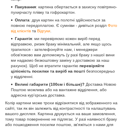
Пакування
: картина обертається в захисну повітряно-
пухирчасту плівку та гофрокартон.
Оплата
: друк картин на полотні здійснюється за
повною передоплатою. Є сумніви - дивіться розділ
Фото
від клієнтів
та
Відгуки
.
Гарантія
: ми перевіряємо кожен виріб перед
відправкою, ризик браку мінімальний, але якщо щось
трапилося - зателефонуйте нам, і менеджери
обов'язково вам допоможуть (у разі браку з нашої вини
ми надаємо безкоштовну заміну з доставкою за наш
рахунок). Щоб не втратити гарантію
перевіряйте
цілісність посилки та виріб на пошті
безпосередньо
у відділенні.
Великі габарити (100см і більше)?
Доставка Новою
Поштою можлива або на вантажне відділення, або
адресна кур'єрська доставка.
Колір картини може трохи відрізнятися від зображенного на
сайті, так як він залежить від контрастності та налаштувань
вашого дисплея. Картина друкується на ваше замовлення,
тому товар поверненню не підлягає. У разі наявності браку
або пошкодження посилки поштою, зв'яжіться з нами для