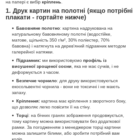
на папері є вибір
кріплень
.
1. Друк картин на полотні (якщо потрібні
плакати - гортайте нижче)
Бавовняне полотно
: картина надрукована на
натуральному бавовняному полотні (водостійке,
матове, щільність 350 г/м², 30% поліестер, 70%
бавовна) і натягнута на дерев'яний підрамник методом
галерейної натяжки.
Підрамник:
ми використовуємо
профіль із
висушеної зрощеної сосни
, яка не має сучків, і не
деформується з часом.
Безпечне чорнило
: для друку використовуються
екосольвентні чорнила - вони не токсичні і не мають
запаху.
Кріплення:
картина має кріплення з зворотного боку,
що дозволяє легко повісити її на стіну.
Торці
: на бічних гранях зображення продовжується,
тому картину можна використовувати без додаткової
рамки. За погодженням з менеджером торці картини
можна залишити білими, або зробити потрібний вам
колір.