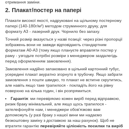
отримання заміни.
2. Плакат/постер на папері
Плакати високої якості, надруковані на щільному постерному
папері (140-180г/м²) методом струминного друку, для
формату А3 - лазерний друк. Чорнило без запаху.
Точний розмір вказується у назві позиції: через різні пропорції
зображень вони не завжди відповідають стандартним
форматам А0-А3 (тому якщо плануєте вправляти постер у
раму - узгодьте потрібні розміри з менеджером заздалегідь
перед оформленням замовлення).
Замовлення надійно запаковано в щільний картонний тубус,
усередині плакат акуратно згорнуто в трубочку. Якщо забрати
замовлення з пошти швидко, то плакат не встигне скрутитись,
але навіть якщо таке трапилося - покладіть його на рівну
поверхню на кілька годин, і він розпрямиться.
Гарантія
: ми перевіряємо кожен виріб перед відправкою,
ризик браку мінімальний, але якщо щось трапилося -
зателефонуйте нам, і менеджери обов'язково вам
допоможуть (у разі браку з нашої вини ми надаємо
безкоштовну заміну з доставкою за наш рахунок). Щоб не
втратити гарантію
перевіряйте цілісність посилки та виріб