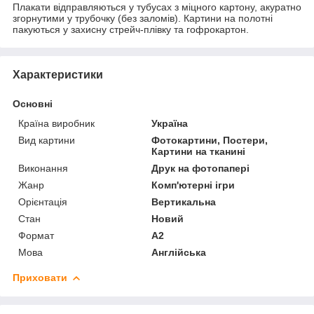
Плакати відправляються у тубусах з міцного картону, акуратно
згорнутими у трубочку (без заломів). Картини на полотні
пакуються у захисну стрейч-плівку та гофрокартон.
Характеристики
Основні
Країна виробник
Україна
Вид картини
Фотокартини, Постери,
Картини на тканині
Виконання
Друк на фотопапері
Жанр
Комп'ютерні ігри
Орієнтація
Вертикальна
Стан
Новий
Формат
A2
Мова
Англійська
Приховати