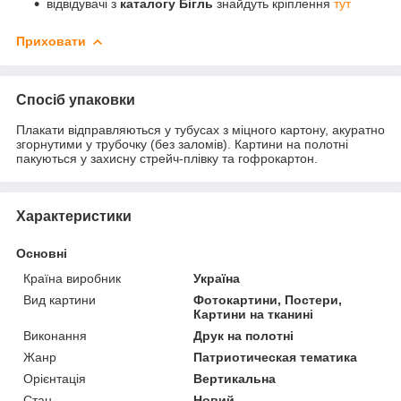
відвідувачі з
каталогу Бігль
знайдуть кріплення
тут
Приховати
Спосіб упаковки
Плакати відправляються у тубусах з міцного картону, акуратно
згорнутими у трубочку (без заломів). Картини на полотні
пакуються у захисну стрейч-плівку та гофрокартон.
Характеристики
Основні
Країна виробник
Україна
Вид картини
Фотокартини, Постери,
Картини на тканині
Виконання
Друк на полотні
Жанр
Патриотическая тематика
Орієнтація
Вертикальна
Стан
Новий