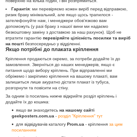
поверхню на кілька годин, і він розпрямиться.
Гарантія
: ми перевіряємо кожен виріб перед відправкою,
ризик браку мінімальний, але якщо щось трапилося -
зателефонуйте нам, і менеджери обов'язково вам
допоможуть (у разі браку з нашої вини ми надаємо
безкоштовну заміну з доставкою за наш рахунок). Щоб не
втратити гарантію
перевіряйте цілісність посилки та виріб
на пошті
безпосередньо у відділенні.
Якщо потрібні до плаката кріплення
Кріплення продаються окремо, за потреби додайте їх до
замовлення. Зверніться до наших менеджерів, якщо є
питання щодо вибору кріплень. При відправленні ми
обріжемо і закріпимо кріплення на вашому плакаті, вам
залишиться лише акуратно дістати плакат із тубуса,
розгорнути та повісити на стіну.
За одним із посилань нижче відкрийте розділ кріплень і
додайте їх до кошика:
якщо ви знаходитесь
на нашому сайті
geekposters.com.ua
-
розділ "Кріплення" тут
для відвідувачів каталогу
Prom.ua
- кріплення
за цим
посиланням