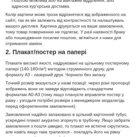
Поштою можлива або на вантажне відділення, або
адресна кур'єрська доставка.
Колір картини може трохи відрізнятися від зображенного на
сайті, так як він залежить від контрастності та налаштувань
вашого дисплея. Картина друкується на ваше замовлення,
тому товар поверненню не підлягає. У разі наявності браку
або пошкодження посилки поштою, зв'яжіться з нами для
отримання заміни.
2. Плакат/постер на папері
Плакати високої якості, надруковані на щільному постерному
папері (140-180г/м²) методом струминного друку, для
формату А3 - лазерний друк. Чорнило без запаху.
Точний розмір вказується у назві позиції: через різні пропорції
зображень вони не завжди відповідають стандартним
форматам А0-А3 (тому якщо плануєте вправляти постер у
раму - узгодьте потрібні розміри з менеджером заздалегідь
перед оформленням замовлення).
Замовлення надійно запаковано в щільний картонний тубус,
усередині плакат акуратно згорнуто в трубочку. Якщо забрати
замовлення з пошти швидко, то плакат не встигне скрутитись,
але навіть якщо таке трапилося - покладіть його на рівну