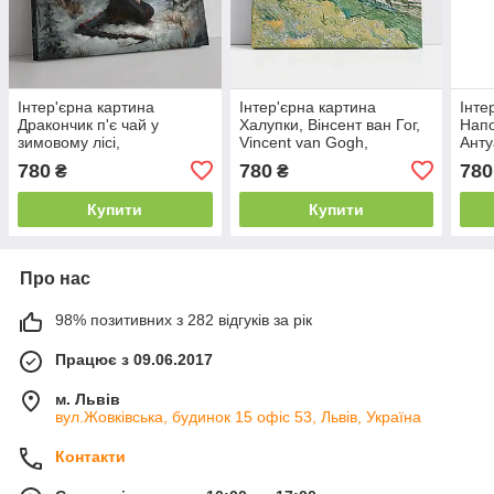
Інтер'єрна картина
Інтер'єрна картина
Інте
Дракончик п'є чай у
Халупки, Вінсент ван Гог,
Напо
зимовому лісі,
Vincent van Gogh,
Анту
интер'єрний декор, 40×60
Thatched Cottages,
Jean
780
780
780
₴
₴
см
интер'єрний декор, 45×60
инте
см
см
Купити
Купити
Про нас
98% позитивних з 282 відгуків за рік
Працює з 09.06.2017
м. Львів
вул.Жовківська, будинок 15 офіс 53, Львів, Україна
Контакти