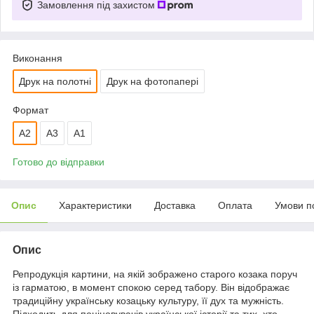
Замовлення під захистом
Виконання
Друк на полотні
Друк на фотопапері
Формат
A2
A3
А1
Готово до відправки
Опис
Характеристики
Доставка
Оплата
Умови п
Опис
Репродукція картини, на якій зображено старого козака поруч
із гарматою, в момент спокою серед табору. Він відображає
традиційну українську козацьку культуру, її дух та мужність.
Підходить для поціновувачів української історії та тих, хто