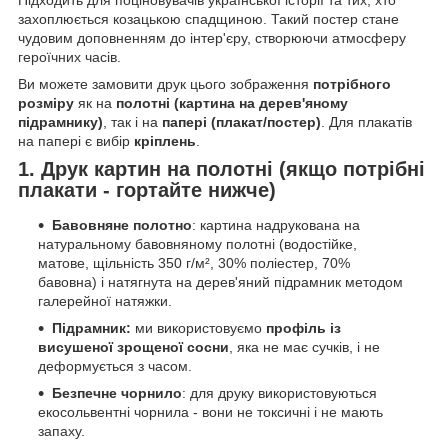
захоплюється козацькою спадщиною. Такий постер стане
чудовим доповненням до інтер'єру, створюючи атмосферу
героїчних часів.
Ви можете замовити друк цього зображення
потрібного
розміру
як на
полотні (картина на дерев'яному
підрамнику)
, так і на
папері (плакат/постер)
. Для плакатів
на папері є вибір
кріплень
.
1. Друк картин на полотні (якщо потрібні
плакати - гортайте нижче)
Бавовняне полотно
: картина надрукована на
натуральному бавовняному полотні (водостійке,
матове, щільність 350 г/м², 30% поліестер, 70%
бавовна) і натягнута на дерев'яний підрамник методом
галерейної натяжки.
Підрамник:
ми використовуємо
профіль із
висушеної зрощеної сосни
, яка не має сучків, і не
деформується з часом.
Безпечне чорнило
: для друку використовуються
екосольвентні чорнила - вони не токсичні і не мають
запаху.