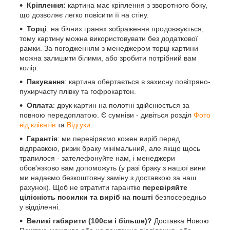
Кріплення:
картина має кріплення з зворотного боку,
що дозволяє легко повісити її на стіну.
Торці
: на бічних гранях зображення продовжується,
тому картину можна використовувати без додаткової
рамки. За погодженням з менеджером торці картини
можна залишити білими, або зробити потрібний вам
колір.
Пакування
: картина обертається в захисну повітряно-
пухирчасту плівку та гофрокартон.
Оплата
: друк картин на полотні здійснюється за
повною передоплатою. Є сумніви - дивіться розділ
Фото
від клієнтів
та
Відгуки
.
Гарантія
: ми перевіряємо кожен виріб перед
відправкою, ризик браку мінімальний, але якщо щось
трапилося - зателефонуйте нам, і менеджери
обов'язково вам допоможуть (у разі браку з нашої вини
ми надаємо безкоштовну заміну з доставкою за наш
рахунок). Щоб не втратити гарантію
перевіряйте
цілісність посилки та виріб на пошті
безпосередньо
у відділенні.
Великі габарити (100см і більше)?
Доставка Новою