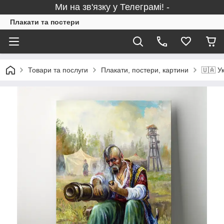
Ми на зв'язку у Телеграмі! -
Плакати та постери
Товари та послуги
Плакати, постери, картини
🇺🇦 Ук