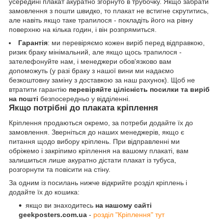
усередині плакат акуратно згорнуто в трубочку. Якщо забрати
замовлення з пошти швидко, то плакат не встигне скрутитись,
але навіть якщо таке трапилося - покладіть його на рівну
поверхню на кілька годин, і він розпрямиться.
Гарантія
: ми перевіряємо кожен виріб перед відправкою,
ризик браку мінімальний, але якщо щось трапилося -
зателефонуйте нам, і менеджери обов'язково вам
допоможуть (у разі браку з нашої вини ми надаємо
безкоштовну заміну з доставкою за наш рахунок). Щоб не
втратити гарантію
перевіряйте цілісність посилки та виріб
на пошті
безпосередньо у відділенні.
Якщо потрібні до плаката кріплення
Кріплення продаються окремо, за потреби додайте їх до
замовлення. Зверніться до наших менеджерів, якщо є
питання щодо вибору кріплень. При відправленні ми
обріжемо і закріпимо кріплення на вашому плакаті, вам
залишиться лише акуратно дістати плакат із тубуса,
розгорнути та повісити на стіну.
За одним із посилань нижче відкрийте розділ кріплень і
додайте їх до кошика:
якщо ви знаходитесь
на нашому сайті
geekposters.com.ua
-
розділ "Кріплення" тут