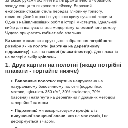
затискає руками обличчя на тлі драматичного червоного
заходу сонця та вихрового пейзажу. Виразний
експресіоністський стиль передає глибинну тривогу,
екзистенційний страх і внутрішню кризу сучасної людини.
Одна з найвпливовіших робіт в історії мистецтва. Ідеальний
вибір для шанувальників модернізму та емоційного декору.
Чудово прикрасить кабінет або вітальню.
Ви можете замовити друк цього зображення
потрібного
розміру
як на
полотні (картина на дерев'яному
підрамнику)
, так і на
папері (плакат/постер)
. Для плакатів
на папері є вибір
кріплень
.
1. Друк картин на полотні (якщо потрібні
плакати - гортайте нижче)
Бавовняне полотно
: картина надрукована на
натуральному бавовняному полотні (водостійке,
матове, щільність 350 г/м², 30% поліестер, 70%
бавовна) і натягнута на дерев'яний підрамник методом
галерейної натяжки.
Підрамник:
ми використовуємо
профіль із
висушеної зрощеної сосни
, яка не має сучків, і не
деформується з часом.