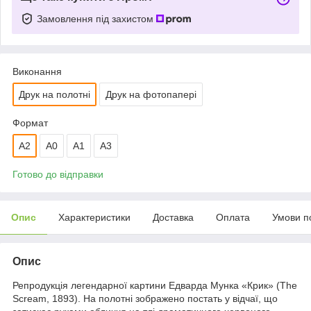
Замовлення під захистом
Виконання
Друк на полотні
Друк на фотопапері
Формат
A2
A0
А1
A3
Готово до відправки
Опис
Характеристики
Доставка
Оплата
Умови п
Опис
Репродукція легендарної картини Едварда Мунка «Крик» (The
Scream, 1893). На полотні зображено постать у відчаї, що