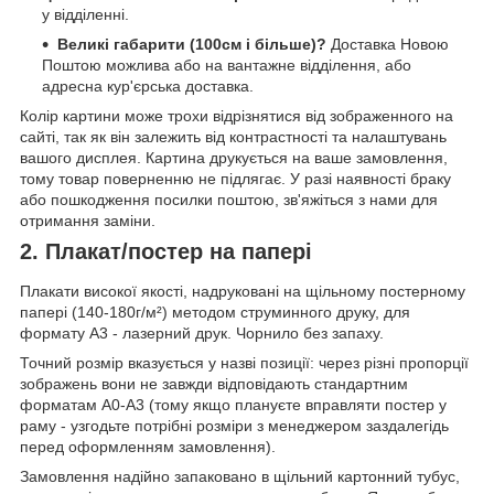
у відділенні.
Великі габарити (100см і більше)?
Доставка Новою
Поштою можлива або на вантажне відділення, або
адресна кур'єрська доставка.
Колір картини може трохи відрізнятися від зображенного на
сайті, так як він залежить від контрастності та налаштувань
вашого дисплея. Картина друкується на ваше замовлення,
тому товар поверненню не підлягає. У разі наявності браку
або пошкодження посилки поштою, зв'яжіться з нами для
отримання заміни.
2. Плакат/постер на папері
Плакати високої якості, надруковані на щільному постерному
папері (140-180г/м²) методом струминного друку, для
формату А3 - лазерний друк. Чорнило без запаху.
Точний розмір вказується у назві позиції: через різні пропорції
зображень вони не завжди відповідають стандартним
форматам А0-А3 (тому якщо плануєте вправляти постер у
раму - узгодьте потрібні розміри з менеджером заздалегідь
перед оформленням замовлення).
Замовлення надійно запаковано в щільний картонний тубус,