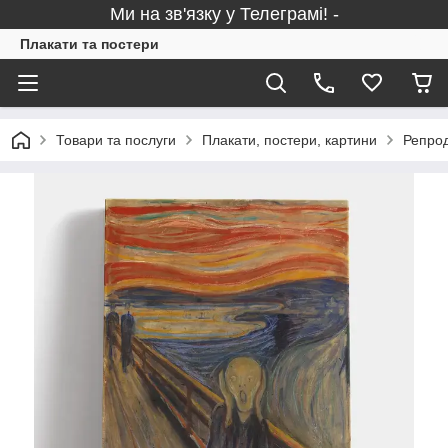
Ми на зв'язку у Телеграмі! -
Плакати та постери
Товари та послуги
Плакати, постери, картини
Репрод