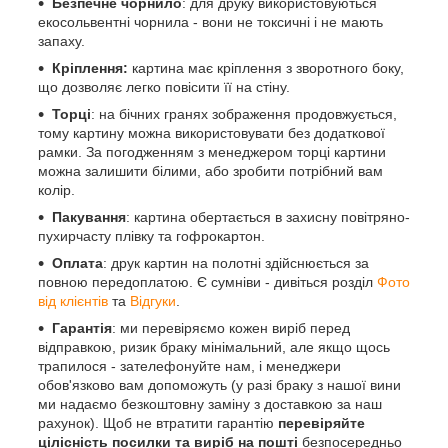
Безпечне чорнило
: для друку використовуються
екосольвентні чорнила - вони не токсичні і не мають
запаху.
Кріплення:
картина має кріплення з зворотного боку,
що дозволяє легко повісити її на стіну.
Торці
: на бічних гранях зображення продовжується,
тому картину можна використовувати без додаткової
рамки. За погодженням з менеджером торці картини
можна залишити білими, або зробити потрібний вам
колір.
Пакування
: картина обертається в захисну повітряно-
пухирчасту плівку та гофрокартон.
Оплата
: друк картин на полотні здійснюється за
повною передоплатою. Є сумніви - дивіться розділ
Фото
від клієнтів
та
Відгуки
.
Гарантія
: ми перевіряємо кожен виріб перед
відправкою, ризик браку мінімальний, але якщо щось
трапилося - зателефонуйте нам, і менеджери
обов'язково вам допоможуть (у разі браку з нашої вини
ми надаємо безкоштовну заміну з доставкою за наш
рахунок). Щоб не втратити гарантію
перевіряйте
цілісність посилки та виріб на пошті
безпосередньо