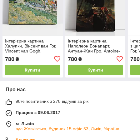
Інтер'єрна картина
Інтер'єрна картина
Інте
Халупки, Вінсент ван Гог,
Наполеон Бонапарт,
з ци
Vincent van Gogh,
Антуан-Жан Гро, Antoine-
Гог,
Thatched Cottages,
Jean Gros, Bonaparte,
Skull
780
780
780
₴
₴
интер'єрний декор, 45×60
интер'єрний декор, 60×45
інте
см
см
см
Купити
Купити
Про нас
98% позитивних з 278 відгуків за рік
Працює з 09.06.2017
м. Львів
вул.Жовківська, будинок 15 офіс 53, Львів, Україна
Контакти