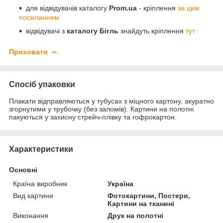
для відвідувачів каталогу
Prom.ua
- кріплення
за цим
посиланням
відвідувачі з
каталогу Бігль
знайдуть кріплення
тут
Приховати
Спосіб упаковки
Плакати відправляються у тубусах з міцного картону, акуратно
згорнутими у трубочку (без заломів). Картини на полотні
пакуються у захисну стрейч-плівку та гофрокартон.
Характеристики
Основні
Країна виробник
Україна
Вид картини
Фотокартини, Постери,
Картини на тканині
Виконання
Друк на полотні