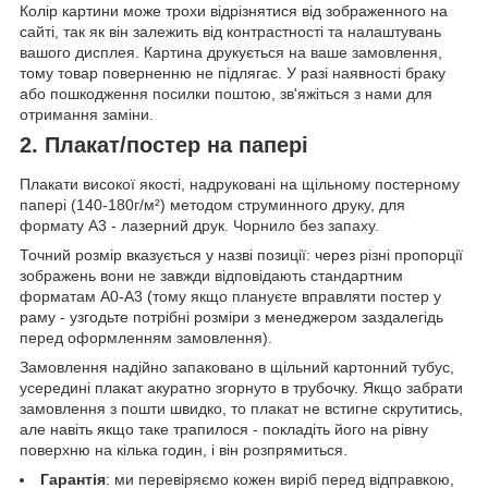
Колір картини може трохи відрізнятися від зображенного на
сайті, так як він залежить від контрастності та налаштувань
вашого дисплея. Картина друкується на ваше замовлення,
тому товар поверненню не підлягає. У разі наявності браку
або пошкодження посилки поштою, зв'яжіться з нами для
отримання заміни.
2. Плакат/постер на папері
Плакати високої якості, надруковані на щільному постерному
папері (140-180г/м²) методом струминного друку, для
формату А3 - лазерний друк. Чорнило без запаху.
Точний розмір вказується у назві позиції: через різні пропорції
зображень вони не завжди відповідають стандартним
форматам А0-А3 (тому якщо плануєте вправляти постер у
раму - узгодьте потрібні розміри з менеджером заздалегідь
перед оформленням замовлення).
Замовлення надійно запаковано в щільний картонний тубус,
усередині плакат акуратно згорнуто в трубочку. Якщо забрати
замовлення з пошти швидко, то плакат не встигне скрутитись,
але навіть якщо таке трапилося - покладіть його на рівну
поверхню на кілька годин, і він розпрямиться.
Гарантія
: ми перевіряємо кожен виріб перед відправкою,