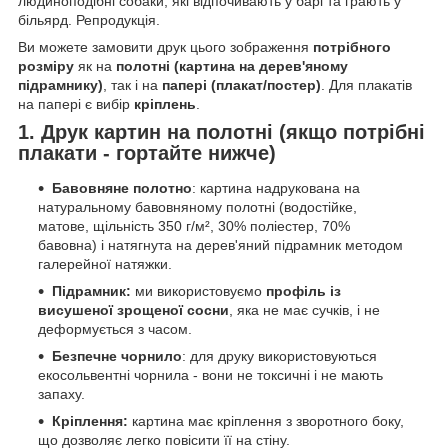
людиноподібні собаки, які відпочивають у барі та грають у
більярд. Репродукція.
Ви можете замовити друк цього зображення
потрібного
розміру
як на
полотні (картина на дерев'яному
підрамнику)
, так і на
папері (плакат/постер)
. Для плакатів
на папері є вибір
кріплень
.
1. Друк картин на полотні (якщо потрібні
плакати - гортайте нижче)
Бавовняне полотно
: картина надрукована на
натуральному бавовняному полотні (водостійке,
матове, щільність 350 г/м², 30% поліестер, 70%
бавовна) і натягнута на дерев'яний підрамник методом
галерейної натяжки.
Підрамник:
ми використовуємо
профіль із
висушеної зрощеної сосни
, яка не має сучків, і не
деформується з часом.
Безпечне чорнило
: для друку використовуються
екосольвентні чорнила - вони не токсичні і не мають
запаху.
Кріплення:
картина має кріплення з зворотного боку,
що дозволяє легко повісити її на стіну.