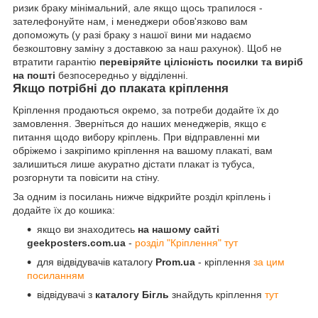
ризик браку мінімальний, але якщо щось трапилося -
зателефонуйте нам, і менеджери обов'язково вам
допоможуть (у разі браку з нашої вини ми надаємо
безкоштовну заміну з доставкою за наш рахунок). Щоб не
втратити гарантію
перевіряйте цілісність посилки та виріб
на пошті
безпосередньо у відділенні.
Якщо потрібні до плаката кріплення
Кріплення продаються окремо, за потреби додайте їх до
замовлення. Зверніться до наших менеджерів, якщо є
питання щодо вибору кріплень. При відправленні ми
обріжемо і закріпимо кріплення на вашому плакаті, вам
залишиться лише акуратно дістати плакат із тубуса,
розгорнути та повісити на стіну.
За одним із посилань нижче відкрийте розділ кріплень і
додайте їх до кошика:
якщо ви знаходитесь
на нашому сайті
geekposters.com.ua
-
розділ "Кріплення" тут
для відвідувачів каталогу
Prom.ua
- кріплення
за цим
посиланням
відвідувачі з
каталогу Бігль
знайдуть кріплення
тут