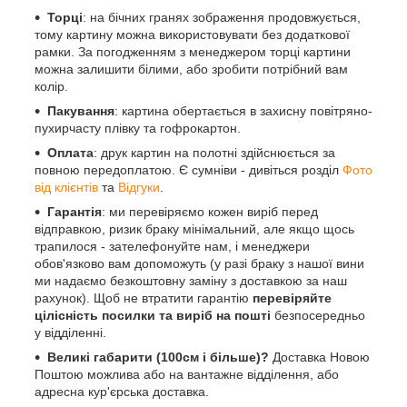
Торці
: на бічних гранях зображення продовжується,
тому картину можна використовувати без додаткової
рамки. За погодженням з менеджером торці картини
можна залишити білими, або зробити потрібний вам
колір.
Пакування
: картина обертається в захисну повітряно-
пухирчасту плівку та гофрокартон.
Оплата
: друк картин на полотні здійснюється за
повною передоплатою. Є сумніви - дивіться розділ
Фото
від клієнтів
та
Відгуки
.
Гарантія
: ми перевіряємо кожен виріб перед
відправкою, ризик браку мінімальний, але якщо щось
трапилося - зателефонуйте нам, і менеджери
обов'язково вам допоможуть (у разі браку з нашої вини
ми надаємо безкоштовну заміну з доставкою за наш
рахунок). Щоб не втратити гарантію
перевіряйте
цілісність посилки та виріб на пошті
безпосередньо
у відділенні.
Великі габарити (100см і більше)?
Доставка Новою
Поштою можлива або на вантажне відділення, або
адресна кур'єрська доставка.