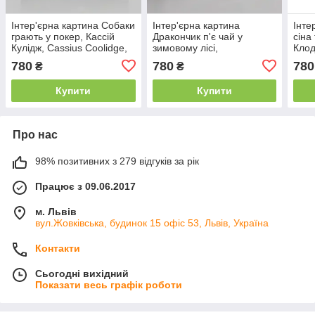
Інтер'єрна картина Собаки
Інтер'єрна картина
Інте
грають у покер, Кассій
Дракончик п'є чай у
сіна
Кулідж, Cassius Coolidge,
зимовому лісі,
Клод
Dogs Playing Poker, 50×60
интер'єрний декор, 40×60
Grai
780
780
780
₴
₴
см
см
інте
см
Купити
Купити
Про нас
98% позитивних з 279 відгуків за рік
Працює з 09.06.2017
м. Львів
вул.Жовківська, будинок 15 офіс 53, Львів, Україна
Контакти
Сьогодні вихідний
Показати весь графік роботи