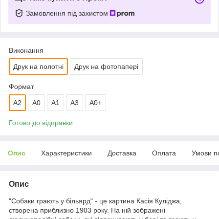
Замовлення під захистом
Виконання
Друк на полотні
Друк на фотопапері
Формат
A2
A0
А1
A3
A0+
Готово до відправки
Опис
Характеристики
Доставка
Оплата
Умови п
Опис
"Собаки грають у більярд" - це картина Касія Куліджа,
створена приблизно 1903 року. На ній зображені