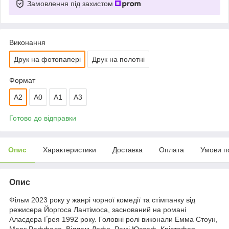
Замовлення під захистом
Виконання
Друк на фотопапері
Друк на полотні
Формат
A2
A0
А1
A3
Готово до відправки
Опис
Характеристики
Доставка
Оплата
Умови п
Опис
Фільм 2023 року у жанрі чорної комедії та стімпанку від
режисера Йоргоса Лантімоса, заснований на романі
Аласдера Ґрея 1992 року. Головні ролі виконали Емма Стоун,
Марк Раффало, Віллем Дефо, Рамі Юссеф, Крістофер