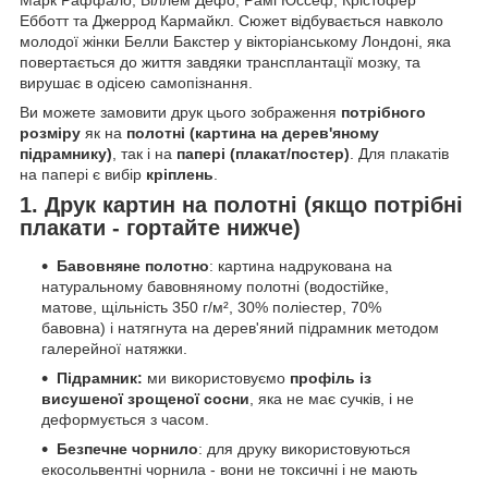
Ебботт та Джеррод Кармайкл. Сюжет відбувається навколо
молодої жінки Белли Бакстер у вікторіанському Лондоні, яка
повертається до життя завдяки трансплантації мозку, та
вирушає в одісею самопізнання.
Ви можете замовити друк цього зображення
потрібного
розміру
як на
полотні (картина на дерев'яному
підрамнику)
, так і на
папері (плакат/постер)
. Для плакатів
на папері є вибір
кріплень
.
1. Друк картин на полотні (якщо потрібні
плакати - гортайте нижче)
Бавовняне полотно
: картина надрукована на
натуральному бавовняному полотні (водостійке,
матове, щільність 350 г/м², 30% поліестер, 70%
бавовна) і натягнута на дерев'яний підрамник методом
галерейної натяжки.
Підрамник:
ми використовуємо
профіль із
висушеної зрощеної сосни
, яка не має сучків, і не
деформується з часом.
Безпечне чорнило
: для друку використовуються
екосольвентні чорнила - вони не токсичні і не мають