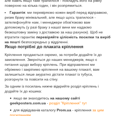
але навіть якщо таке трапилося - покладіть його на рівну
поверхню на кілька годин, і він розпрямиться.
Гарантія
: ми перевіряємо кожен виріб перед відправкою,
ризик браку мінімальний, але якщо щось трапилося -
зателефонуйте нам, і менеджери обов'язково вам
допоможуть (у разі браку з нашої вини ми надаємо
безкоштовну заміну з доставкою за наш рахунок). Щоб не
втратити гарантію
перевіряйте цілісність посилки та виріб
на пошті
безпосередньо у відділенні.
Якщо потрібні до плаката кріплення
Кріплення продаються окремо, за потреби додайте їх до
замовлення. Зверніться до наших менеджерів, якщо є
питання щодо вибору кріплень. При відправленні ми
обріжемо і закріпимо кріплення на вашому плакаті, вам
залишиться лише акуратно дістати плакат із тубуса,
розгорнути та повісити на стіну.
За одним із посилань нижче відкрийте розділ кріплень і
додайте їх до кошика:
якщо ви знаходитесь
на нашому сайті
geekposters.com.ua
-
розділ "Кріплення" тут
для відвідувачів каталогу
Prom.ua
- кріплення
за цим
посиланням