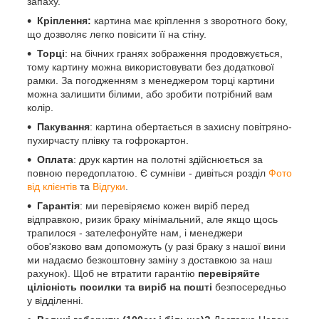
запаху.
Кріплення:
картина має кріплення з зворотного боку,
що дозволяє легко повісити її на стіну.
Торці
: на бічних гранях зображення продовжується,
тому картину можна використовувати без додаткової
рамки. За погодженням з менеджером торці картини
можна залишити білими, або зробити потрібний вам
колір.
Пакування
: картина обертається в захисну повітряно-
пухирчасту плівку та гофрокартон.
Оплата
: друк картин на полотні здійснюється за
повною передоплатою. Є сумніви - дивіться розділ
Фото
від клієнтів
та
Відгуки
.
Гарантія
: ми перевіряємо кожен виріб перед
відправкою, ризик браку мінімальний, але якщо щось
трапилося - зателефонуйте нам, і менеджери
обов'язково вам допоможуть (у разі браку з нашої вини
ми надаємо безкоштовну заміну з доставкою за наш
рахунок). Щоб не втратити гарантію
перевіряйте
цілісність посилки та виріб на пошті
безпосередньо
у відділенні.