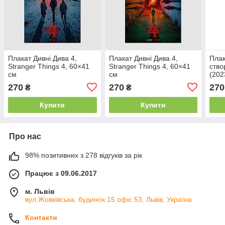
Плакат Дивні Дива 4,
Плакат Дивні Дива 4,
Плак
Stranger Things 4, 60×41
Stranger Things 4, 60×41
ство
см
см
(202
270
270
270
₴
₴
Купити
Купити
Про нас
98% позитивних з 278 відгуків за рік
Працює з 09.06.2017
м. Львів
вул.Жовківська, будинок 15 офіс 53, Львів, Україна
Контакти