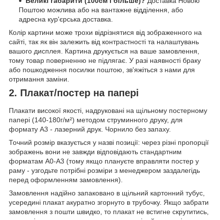
Великі габарити (100см і більше)?
Доставка Новою
Поштою можлива або на вантажне відділення, або
адресна кур'єрська доставка.
Колір картини може трохи відрізнятися від зображенного на
сайті, так як він залежить від контрастності та налаштувань
вашого дисплея. Картина друкується на ваше замовлення,
тому товар поверненню не підлягає. У разі наявності браку
або пошкодження посилки поштою, зв'яжіться з нами для
отримання заміни.
2. Плакат/постер на папері
Плакати високої якості, надруковані на щільному постерному
папері (140-180г/м²) методом струминного друку, для
формату А3 - лазерний друк. Чорнило без запаху.
Точний розмір вказується у назві позиції: через різні пропорції
зображень вони не завжди відповідають стандартним
форматам А0-А3 (тому якщо плануєте вправляти постер у
раму - узгодьте потрібні розміри з менеджером заздалегідь
перед оформленням замовлення).
Замовлення надійно запаковано в щільний картонний тубус,
усередині плакат акуратно згорнуто в трубочку. Якщо забрати
замовлення з пошти швидко, то плакат не встигне скрутитись,