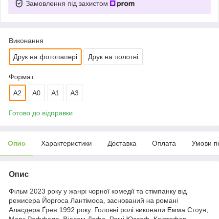
Замовлення під захистом
Виконання
Друк на фотопапері
Друк на полотні
Формат
A2
A0
А1
A3
Готово до відправки
Опис
Характеристики
Доставка
Оплата
Умови п
Опис
Фільм 2023 року у жанрі чорної комедії та стімпанку від
режисера Йоргоса Лантімоса, заснований на романі
Аласдера Ґрея 1992 року. Головні ролі виконали Емма Стоун,
Марк Раффало, Віллем Дефо, Рамі Юссеф, Крістофер