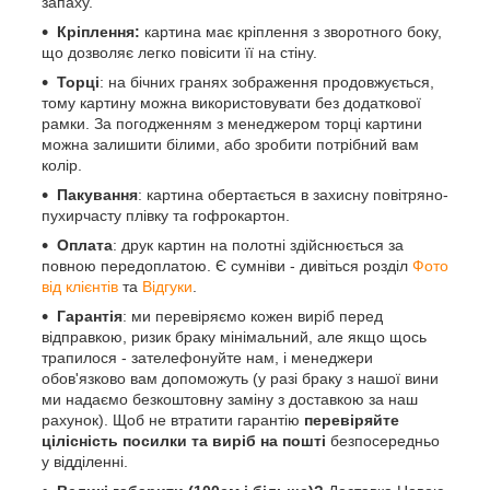
запаху.
Кріплення:
картина має кріплення з зворотного боку,
що дозволяє легко повісити її на стіну.
Торці
: на бічних гранях зображення продовжується,
тому картину можна використовувати без додаткової
рамки. За погодженням з менеджером торці картини
можна залишити білими, або зробити потрібний вам
колір.
Пакування
: картина обертається в захисну повітряно-
пухирчасту плівку та гофрокартон.
Оплата
: друк картин на полотні здійснюється за
повною передоплатою. Є сумніви - дивіться розділ
Фото
від клієнтів
та
Відгуки
.
Гарантія
: ми перевіряємо кожен виріб перед
відправкою, ризик браку мінімальний, але якщо щось
трапилося - зателефонуйте нам, і менеджери
обов'язково вам допоможуть (у разі браку з нашої вини
ми надаємо безкоштовну заміну з доставкою за наш
рахунок). Щоб не втратити гарантію
перевіряйте
цілісність посилки та виріб на пошті
безпосередньо
у відділенні.