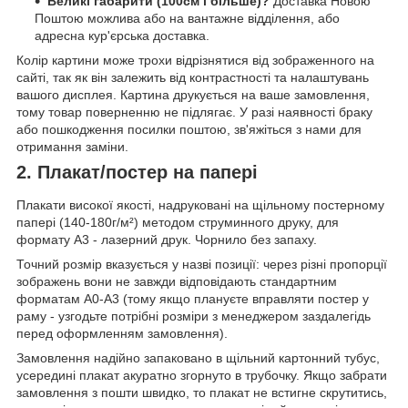
Великі габарити (100см і більше)?
Доставка Новою
Поштою можлива або на вантажне відділення, або
адресна кур'єрська доставка.
Колір картини може трохи відрізнятися від зображенного на
сайті, так як він залежить від контрастності та налаштувань
вашого дисплея. Картина друкується на ваше замовлення,
тому товар поверненню не підлягає. У разі наявності браку
або пошкодження посилки поштою, зв'яжіться з нами для
отримання заміни.
2. Плакат/постер на папері
Плакати високої якості, надруковані на щільному постерному
папері (140-180г/м²) методом струминного друку, для
формату А3 - лазерний друк. Чорнило без запаху.
Точний розмір вказується у назві позиції: через різні пропорції
зображень вони не завжди відповідають стандартним
форматам А0-А3 (тому якщо плануєте вправляти постер у
раму - узгодьте потрібні розміри з менеджером заздалегідь
перед оформленням замовлення).
Замовлення надійно запаковано в щільний картонний тубус,
усередині плакат акуратно згорнуто в трубочку. Якщо забрати
замовлення з пошти швидко, то плакат не встигне скрутитись,