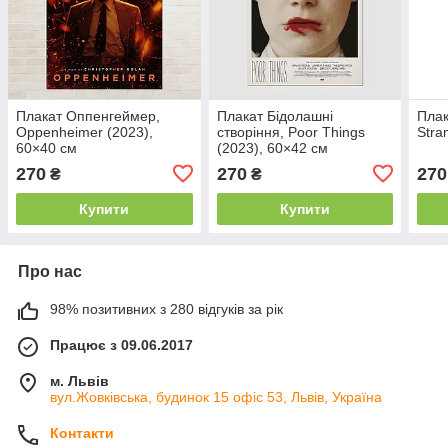
Плакат Оппенгеймер,
Плакат Бідолашні
Плак
Oppenheimer (2023),
створіння, Poor Things
Stra
60×40 см
(2023), 60×42 см
270
270
270
₴
₴
Купити
Купити
Про нас
98% позитивних з 280 відгуків за рік
Працює з 09.06.2017
м. Львів
вул.Жовківська, будинок 15 офіс 53, Львів, Україна
Контакти