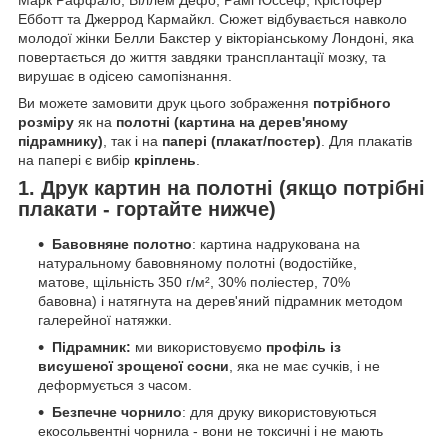
Ебботт та Джеррод Кармайкл. Сюжет відбувається навколо
молодої жінки Белли Бакстер у вікторіанському Лондоні, яка
повертається до життя завдяки трансплантації мозку, та
вирушає в одісею самопізнання.
Ви можете замовити друк цього зображення
потрібного
розміру
як на
полотні (картина на дерев'яному
підрамнику)
, так і на
папері (плакат/постер)
. Для плакатів
на папері є вибір
кріплень
.
1. Друк картин на полотні (якщо потрібні
плакати - гортайте нижче)
Бавовняне полотно
: картина надрукована на
натуральному бавовняному полотні (водостійке,
матове, щільність 350 г/м², 30% поліестер, 70%
бавовна) і натягнута на дерев'яний підрамник методом
галерейної натяжки.
Підрамник:
ми використовуємо
профіль із
висушеної зрощеної сосни
, яка не має сучків, і не
деформується з часом.
Безпечне чорнило
: для друку використовуються
екосольвентні чорнила - вони не токсичні і не мають