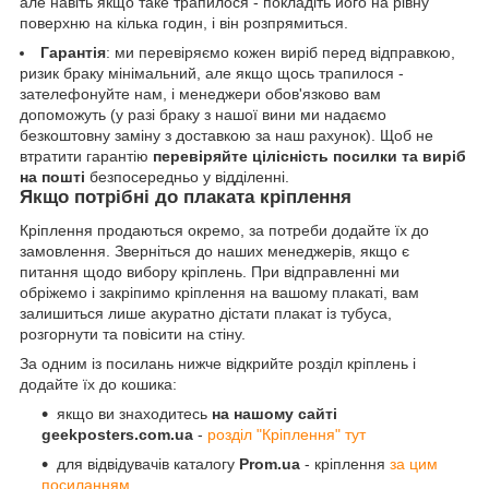
але навіть якщо таке трапилося - покладіть його на рівну
поверхню на кілька годин, і він розпрямиться.
Гарантія
: ми перевіряємо кожен виріб перед відправкою,
ризик браку мінімальний, але якщо щось трапилося -
зателефонуйте нам, і менеджери обов'язково вам
допоможуть (у разі браку з нашої вини ми надаємо
безкоштовну заміну з доставкою за наш рахунок). Щоб не
втратити гарантію
перевіряйте цілісність посилки та виріб
на пошті
безпосередньо у відділенні.
Якщо потрібні до плаката кріплення
Кріплення продаються окремо, за потреби додайте їх до
замовлення. Зверніться до наших менеджерів, якщо є
питання щодо вибору кріплень. При відправленні ми
обріжемо і закріпимо кріплення на вашому плакаті, вам
залишиться лише акуратно дістати плакат із тубуса,
розгорнути та повісити на стіну.
За одним із посилань нижче відкрийте розділ кріплень і
додайте їх до кошика:
якщо ви знаходитесь
на нашому сайті
geekposters.com.ua
-
розділ "Кріплення" тут
для відвідувачів каталогу
Prom.ua
- кріплення
за цим
посиланням