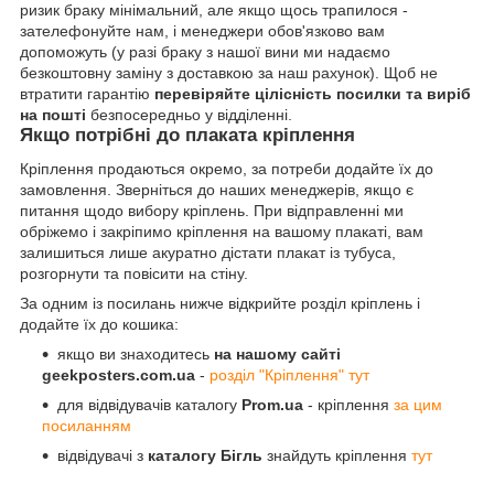
ризик браку мінімальний, але якщо щось трапилося -
зателефонуйте нам, і менеджери обов'язково вам
допоможуть (у разі браку з нашої вини ми надаємо
безкоштовну заміну з доставкою за наш рахунок). Щоб не
втратити гарантію
перевіряйте цілісність посилки та виріб
на пошті
безпосередньо у відділенні.
Якщо потрібні до плаката кріплення
Кріплення продаються окремо, за потреби додайте їх до
замовлення. Зверніться до наших менеджерів, якщо є
питання щодо вибору кріплень. При відправленні ми
обріжемо і закріпимо кріплення на вашому плакаті, вам
залишиться лише акуратно дістати плакат із тубуса,
розгорнути та повісити на стіну.
За одним із посилань нижче відкрийте розділ кріплень і
додайте їх до кошика:
якщо ви знаходитесь
на нашому сайті
geekposters.com.ua
-
розділ "Кріплення" тут
для відвідувачів каталогу
Prom.ua
- кріплення
за цим
посиланням
відвідувачі з
каталогу Бігль
знайдуть кріплення
тут