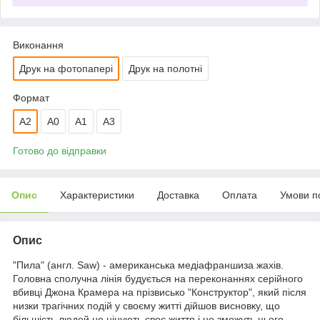
Виконання
Друк на фотопапері
Друк на полотні
Формат
A2
A0
А1
A3
Готово до відправки
Опис
Характеристики
Доставка
Оплата
Умови п
Опис
"Пила" (англ. Saw) - американська медіафраншиза жахів.
Головна сполучна лінія будується на переконаннях серійного
вбивці Джона Крамера на прізвисько "Конструктор", який після
низки трагічних подій у своєму житті дійшов висновку, що
більшість людей не цінують своє життя і не зможуть цього