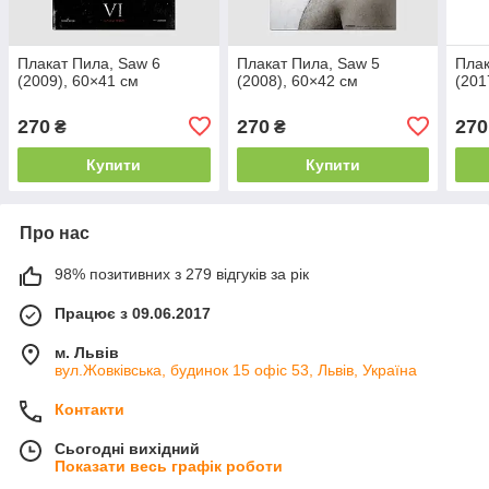
Плакат Пила, Saw 6
Плакат Пила, Saw 5
Плак
(2009), 60×41 см
(2008), 60×42 см
(201
270
270
270
₴
₴
Купити
Купити
Про нас
98% позитивних з 279 відгуків за рік
Працює з 09.06.2017
м. Львів
вул.Жовківська, будинок 15 офіс 53, Львів, Україна
Контакти
Сьогодні вихідний
Показати весь графік роботи