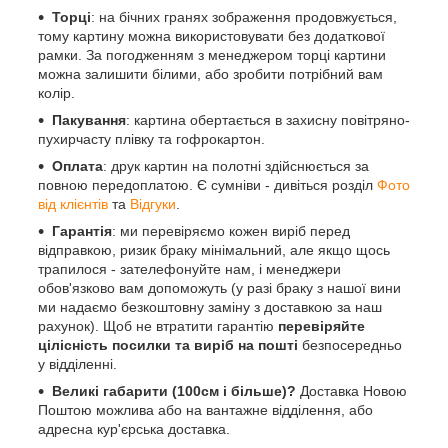
Торці
: на бічних гранях зображення продовжується,
тому картину можна використовувати без додаткової
рамки. За погодженням з менеджером торці картини
можна залишити білими, або зробити потрібний вам
колір.
Пакування
: картина обертається в захисну повітряно-
пухирчасту плівку та гофрокартон.
Оплата
: друк картин на полотні здійснюється за
повною передоплатою. Є сумніви - дивіться розділ
Фото
від клієнтів
та
Відгуки
.
Гарантія
: ми перевіряємо кожен виріб перед
відправкою, ризик браку мінімальний, але якщо щось
трапилося - зателефонуйте нам, і менеджери
обов'язково вам допоможуть (у разі браку з нашої вини
ми надаємо безкоштовну заміну з доставкою за наш
рахунок). Щоб не втратити гарантію
перевіряйте
цілісність посилки та виріб на пошті
безпосередньо
у відділенні.
Великі габарити (100см і більше)?
Доставка Новою
Поштою можлива або на вантажне відділення, або
адресна кур'єрська доставка.