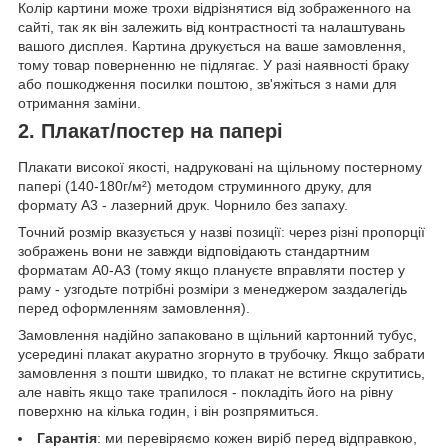
Колір картини може трохи відрізнятися від зображенного на
сайті, так як він залежить від контрастності та налаштувань
вашого дисплея. Картина друкується на ваше замовлення,
тому товар поверненню не підлягає. У разі наявності браку
або пошкодження посилки поштою, зв'яжіться з нами для
отримання заміни.
2. Плакат/постер на папері
Плакати високої якості, надруковані на щільному постерному
папері (140-180г/м²) методом струминного друку, для
формату А3 - лазерний друк. Чорнило без запаху.
Точний розмір вказується у назві позиції: через різні пропорції
зображень вони не завжди відповідають стандартним
форматам А0-А3 (тому якщо плануєте вправляти постер у
раму - узгодьте потрібні розміри з менеджером заздалегідь
перед оформленням замовлення).
Замовлення надійно запаковано в щільний картонний тубус,
усередині плакат акуратно згорнуто в трубочку. Якщо забрати
замовлення з пошти швидко, то плакат не встигне скрутитись,
але навіть якщо таке трапилося - покладіть його на рівну
поверхню на кілька годин, і він розпрямиться.
Гарантія
: ми перевіряємо кожен виріб перед відправкою,