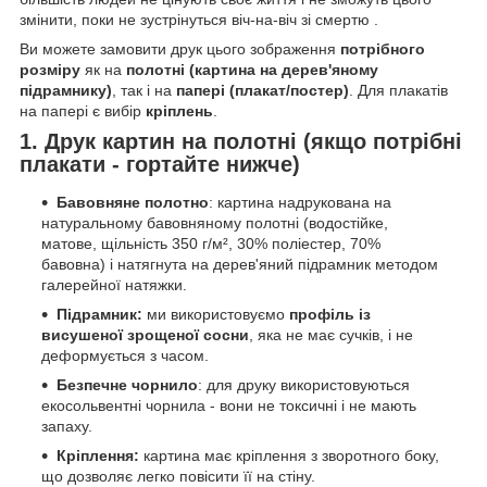
змінити, поки не зустрінуться віч-на-віч зі смертю .
Ви можете замовити друк цього зображення
потрібного
розміру
як на
полотні (картина на дерев'яному
підрамнику)
, так і на
папері (плакат/постер)
. Для плакатів
на папері є вибір
кріплень
.
1. Друк картин на полотні (якщо потрібні
плакати - гортайте нижче)
Бавовняне полотно
: картина надрукована на
натуральному бавовняному полотні (водостійке,
матове, щільність 350 г/м², 30% поліестер, 70%
бавовна) і натягнута на дерев'яний підрамник методом
галерейної натяжки.
Підрамник:
ми використовуємо
профіль із
висушеної зрощеної сосни
, яка не має сучків, і не
деформується з часом.
Безпечне чорнило
: для друку використовуються
екосольвентні чорнила - вони не токсичні і не мають
запаху.
Кріплення:
картина має кріплення з зворотного боку,
що дозволяє легко повісити її на стіну.