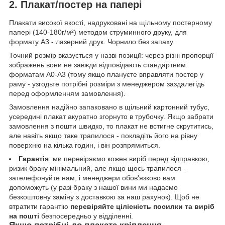
2. Плакат/постер на папері
Плакати високої якості, надруковані на щільному постерному
папері (140-180г/м²) методом струминного друку, для
формату А3 - лазерний друк. Чорнило без запаху.
Точний розмір вказується у назві позиції: через різні пропорції
зображень вони не завжди відповідають стандартним
форматам А0-А3 (тому якщо плануєте вправляти постер у
раму - узгодьте потрібні розміри з менеджером заздалегідь
перед оформленням замовлення).
Замовлення надійно запаковано в щільний картонний тубус,
усередині плакат акуратно згорнуто в трубочку. Якщо забрати
замовлення з пошти швидко, то плакат не встигне скрутитись,
але навіть якщо таке трапилося - покладіть його на рівну
поверхню на кілька годин, і він розпрямиться.
Гарантія
: ми перевіряємо кожен виріб перед відправкою,
ризик браку мінімальний, але якщо щось трапилося -
зателефонуйте нам, і менеджери обов'язково вам
допоможуть (у разі браку з нашої вини ми надаємо
безкоштовну заміну з доставкою за наш рахунок). Щоб не
втратити гарантію
перевіряйте цілісність посилки та виріб
на пошті
безпосередньо у відділенні.