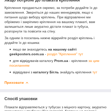
Якщо потрібні до плаката кріплення
Кріплення продаються окремо, за потреби додайте їх до
замовлення. Зверніться до наших менеджерів, якщо є
питання щодо вибору кріплень. При відправленні ми
обріжемо і закріпимо кріплення на вашому плакаті, вам
залишиться лише акуратно дістати плакат із тубуса,
розгорнути та повісити на стіну.
За одним із посилань нижче відкрийте розділ кріплень і
додайте їх до кошика:
якщо ви знаходитесь
на нашому сайті
geekposters.com.ua
-
розділ "Кріплення" тут
для відвідувачів каталогу
Prom.ua
- кріплення
за цим
посиланням
відвідувачі з
каталогу Бігль
знайдуть кріплення
тут
Приховати
Спосіб упаковки
Плакати відправляються у тубусах з міцного картону, акуратно
згорнутими у трубочку (без заломів). Картини на полотні