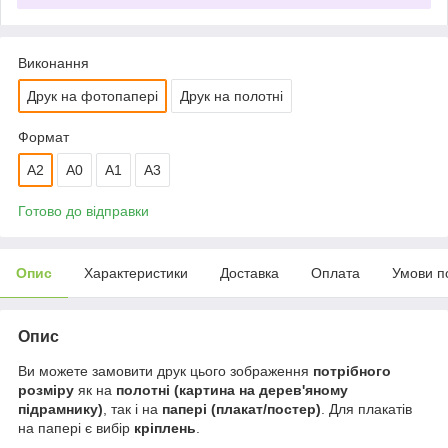
Виконання
Друк на фотопапері
Друк на полотні
Формат
A2
A0
А1
A3
Готово до відправки
Опис
Характеристики
Доставка
Оплата
Умови п
Опис
Ви можете замовити друк цього зображення
потрібного
розміру
як на
полотні (картина на дерев'яному
підрамнику)
, так і на
папері (плакат/постер)
. Для плакатів
на папері є вибір
кріплень
.