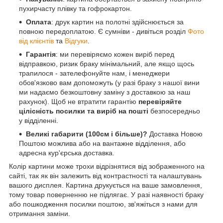
пухирчасту плівку та гофрокартон.
Оплата
: друк картин на полотні здійснюється за
повною передоплатою. Є сумніви - дивіться розділ
Фото
від клієнтів
та
Відгуки
.
Гарантія
: ми перевіряємо кожен виріб перед
відправкою, ризик браку мінімальний, але якщо щось
трапилося - зателефонуйте нам, і менеджери
обов'язково вам допоможуть (у разі браку з нашої вини
ми надаємо безкоштовну заміну з доставкою за наш
рахунок). Щоб не втратити гарантію
перевіряйте
цілісність посилки та виріб на пошті
безпосередньо
у відділенні.
Великі габарити (100см і більше)?
Доставка Новою
Поштою можлива або на вантажне відділення, або
адресна кур'єрська доставка.
Колір картини може трохи відрізнятися від зображенного на
сайті, так як він залежить від контрастності та налаштувань
вашого дисплея. Картина друкується на ваше замовлення,
тому товар поверненню не підлягає. У разі наявності браку
або пошкодження посилки поштою, зв'яжіться з нами для
отримання заміни.