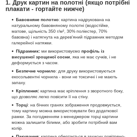
1. Друк картин на полотні (якщо потрібні
плакати - гортайте нижче)
Бавовняне полотно
: картина надрукована на
натуральному бавовняному полотні (водостійке,
матове, щільність 350 г/м², 30% поліестер, 70%
бавовна) і натягнута на дерев'яний підрамник методом
галерейної натяжки.
Підрамник:
ми використовуємо
профіль із
висушеної зрощеної сосни
, яка не має сучків, і не
деформується з часом.
Безпечне чорнило
: для друку використовуються
екосольвентні чорнила - вони не токсичні і не мають
запаху.
Кріплення:
картина має кріплення з зворотного боку,
що дозволяє легко повісити її на стіну.
Торці
: на бічних гранях зображення продовжується,
тому картину можна використовувати без додаткової
рамки. За погодженням з менеджером торці картини
можна залишити білими, або зробити потрібний вам
колір.
Пакування
: картина обертається в захисну повітряно-