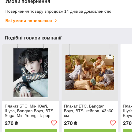
Умови повернення
Повернення товару впродовж 14 днів за домовленістю
Всі умови повернення
Подібні товари компанії
Плакат БТС, Мін Юнґі,
Плакат БТС, Bangtan
Плак
Шуґа, Bangtan Boys, BTS,
Boys, BTS, кейпоп, 43×60
Шуґа
Suga, Min Yoongi, k-pop,
см
Boys
кейпоп, 60×43 см
Yoon
270
270
270
₴
₴