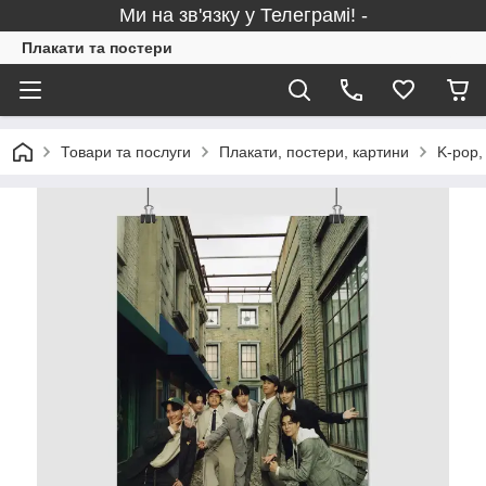
Ми на зв'язку у Телеграмі! -
Плакати та постери
Товари та послуги
Плакати, постери, картини
K-pop,