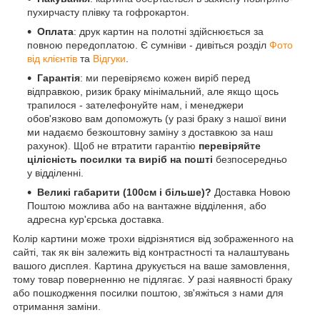
пухирчасту плівку та гофрокартон.
Оплата
: друк картин на полотні здійснюється за
повною передоплатою. Є сумніви - дивіться розділ
Фото
від клієнтів
та
Відгуки
.
Гарантія
: ми перевіряємо кожен виріб перед
відправкою, ризик браку мінімальний, але якщо щось
трапилося - зателефонуйте нам, і менеджери
обов'язково вам допоможуть (у разі браку з нашої вини
ми надаємо безкоштовну заміну з доставкою за наш
рахунок). Щоб не втратити гарантію
перевіряйте
цілісність посилки та виріб на пошті
безпосередньо
у відділенні.
Великі габарити (100см і більше)?
Доставка Новою
Поштою можлива або на вантажне відділення, або
адресна кур'єрська доставка.
Колір картини може трохи відрізнятися від зображенного на
сайті, так як він залежить від контрастності та налаштувань
вашого дисплея. Картина друкується на ваше замовлення,
тому товар поверненню не підлягає. У разі наявності браку
або пошкодження посилки поштою, зв'яжіться з нами для
отримання заміни.