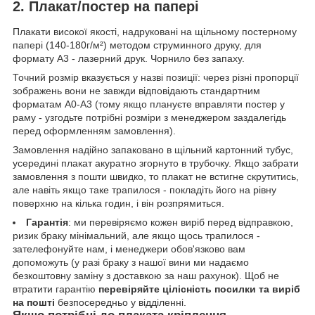
2. Плакат/постер на папері
Плакати високої якості, надруковані на щільному постерному
папері (140-180г/м²) методом струминного друку, для
формату А3 - лазерний друк. Чорнило без запаху.
Точний розмір вказується у назві позиції: через різні пропорції
зображень вони не завжди відповідають стандартним
форматам А0-А3 (тому якщо плануєте вправляти постер у
раму - узгодьте потрібні розміри з менеджером заздалегідь
перед оформленням замовлення).
Замовлення надійно запаковано в щільний картонний тубус,
усередині плакат акуратно згорнуто в трубочку. Якщо забрати
замовлення з пошти швидко, то плакат не встигне скрутитись,
але навіть якщо таке трапилося - покладіть його на рівну
поверхню на кілька годин, і він розпрямиться.
Гарантія
: ми перевіряємо кожен виріб перед відправкою,
ризик браку мінімальний, але якщо щось трапилося -
зателефонуйте нам, і менеджери обов'язково вам
допоможуть (у разі браку з нашої вини ми надаємо
безкоштовну заміну з доставкою за наш рахунок). Щоб не
втратити гарантію
перевіряйте цілісність посилки та виріб
на пошті
безпосередньо у відділенні.