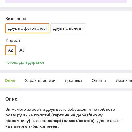
Виконання
Друк на фотопапері
Друк на полотні
Формат
A2
A3
Готово до відправки
Опис
Характеристики
Доставка
Оплата
Умови п
Опис
Ви можете замовити друк цього зображення
потрібного
розміру
як на
полотні (картина на дерев'яному
підрамнику)
, так і на
папері (плакат/постер)
. Для плакатів
на папері є вибір
кріплень
.