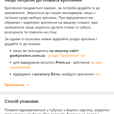
Якщо потрібні до плаката кріплення
Кріплення продаються окремо, за потреби додайте їх до
замовлення. Зверніться до наших менеджерів, якщо є
питання щодо вибору кріплень. При відправленні ми
обріжемо і закріпимо кріплення на вашому плакаті, вам
залишиться лише акуратно дістати плакат із тубуса,
розгорнути та повісити на стіну.
За одним із посилань нижче відкрийте розділ кріплень і
додайте їх до кошика:
якщо ви знаходитесь
на нашому сайті
geekposters.com.ua
-
розділ "Кріплення" тут
для відвідувачів каталогу
Prom.ua
- кріплення
за цим
посиланням
відвідувачі з
каталогу Бігль
знайдуть кріплення
тут
Приховати
Спосіб упаковки
Плакати відправляються у тубусах з міцного картону, акуратно
згорнутими у трубочку (без заломів). Картини на полотні