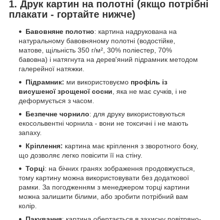
1. Друк картин на полотні (якщо потрібні
плакати - гортайте нижче)
Бавовняне полотно
: картина надрукована на
натуральному бавовняному полотні (водостійке,
матове, щільність 350 г/м², 30% поліестер, 70%
бавовна) і натягнута на дерев'яний підрамник методом
галерейної натяжки.
Підрамник:
ми використовуємо
профіль із
висушеної зрощеної сосни
, яка не має сучків, і не
деформується з часом.
Безпечне чорнило
: для друку використовуються
екосольвентні чорнила - вони не токсичні і не мають
запаху.
Кріплення:
картина має кріплення з зворотного боку,
що дозволяє легко повісити її на стіну.
Торці
: на бічних гранях зображення продовжується,
тому картину можна використовувати без додаткової
рамки. За погодженням з менеджером торці картини
можна залишити білими, або зробити потрібний вам
колір.
Пакування
: картина обертається в захисну повітряно-