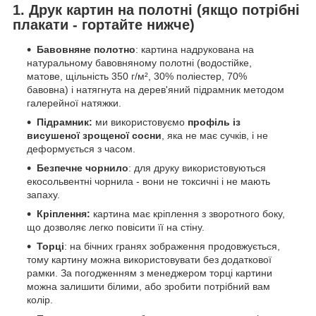
1. Друк картин на полотні (якщо потрібні
плакати - гортайте нижче)
Бавовняне полотно
: картина надрукована на
натуральному бавовняному полотні (водостійке,
матове, щільність 350 г/м², 30% поліестер, 70%
бавовна) і натягнута на дерев'яний підрамник методом
галерейної натяжки.
Підрамник:
ми використовуємо
профіль із
висушеної зрощеної сосни
, яка не має сучків, і не
деформується з часом.
Безпечне чорнило
: для друку використовуються
екосольвентні чорнила - вони не токсичні і не мають
запаху.
Кріплення:
картина має кріплення з зворотного боку,
що дозволяє легко повісити її на стіну.
Торці
: на бічних гранях зображення продовжується,
тому картину можна використовувати без додаткової
рамки. За погодженням з менеджером торці картини
можна залишити білими, або зробити потрібний вам
колір.