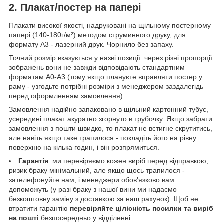
2. Плакат/постер на папері
Плакати високої якості, надруковані на щільному постерному
папері (140-180г/м²) методом струминного друку, для
формату А3 - лазерний друк. Чорнило без запаху.
Точний розмір вказується у назві позиції: через різні пропорції
зображень вони не завжди відповідають стандартним
форматам А0-А3 (тому якщо плануєте вправляти постер у
раму - узгодьте потрібні розміри з менеджером заздалегідь
перед оформленням замовлення).
Замовлення надійно запаковано в щільний картонний тубус,
усередині плакат акуратно згорнуто в трубочку. Якщо забрати
замовлення з пошти швидко, то плакат не встигне скрутитись,
але навіть якщо таке трапилося - покладіть його на рівну
поверхню на кілька годин, і він розпрямиться.
Гарантія
: ми перевіряємо кожен виріб перед відправкою,
ризик браку мінімальний, але якщо щось трапилося -
зателефонуйте нам, і менеджери обов'язково вам
допоможуть (у разі браку з нашої вини ми надаємо
безкоштовну заміну з доставкою за наш рахунок). Щоб не
втратити гарантію
перевіряйте цілісність посилки та виріб
на пошті
безпосередньо у відділенні.