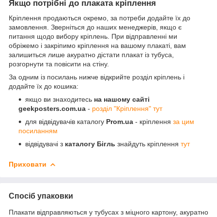
Якщо потрібні до плаката кріплення
Кріплення продаються окремо, за потреби додайте їх до
замовлення. Зверніться до наших менеджерів, якщо є
питання щодо вибору кріплень. При відправленні ми
обріжемо і закріпимо кріплення на вашому плакаті, вам
залишиться лише акуратно дістати плакат із тубуса,
розгорнути та повісити на стіну.
За одним із посилань нижче відкрийте розділ кріплень і
додайте їх до кошика:
якщо ви знаходитесь
на нашому сайті
geekposters.com.ua
-
розділ "Кріплення" тут
для відвідувачів каталогу
Prom.ua
- кріплення
за цим
посиланням
відвідувачі з
каталогу Бігль
знайдуть кріплення
тут
Приховати
Спосіб упаковки
Плакати відправляються у тубусах з міцного картону, акуратно