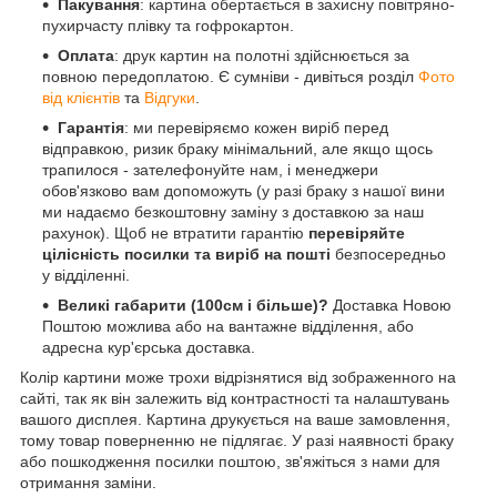
Пакування
: картина обертається в захисну повітряно-
пухирчасту плівку та гофрокартон.
Оплата
: друк картин на полотні здійснюється за
повною передоплатою. Є сумніви - дивіться розділ
Фото
від клієнтів
та
Відгуки
.
Гарантія
: ми перевіряємо кожен виріб перед
відправкою, ризик браку мінімальний, але якщо щось
трапилося - зателефонуйте нам, і менеджери
обов'язково вам допоможуть (у разі браку з нашої вини
ми надаємо безкоштовну заміну з доставкою за наш
рахунок). Щоб не втратити гарантію
перевіряйте
цілісність посилки та виріб на пошті
безпосередньо
у відділенні.
Великі габарити (100см і більше)?
Доставка Новою
Поштою можлива або на вантажне відділення, або
адресна кур'єрська доставка.
Колір картини може трохи відрізнятися від зображенного на
сайті, так як він залежить від контрастності та налаштувань
вашого дисплея. Картина друкується на ваше замовлення,
тому товар поверненню не підлягає. У разі наявності браку
або пошкодження посилки поштою, зв'яжіться з нами для
отримання заміни.