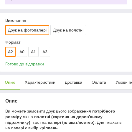
Виконання
Друк на фотопапері
Друк на полотні
Формат
A2
A0
А1
A3
Готово до відправки
Опис
Характеристики
Доставка
Оплата
Умови п
Опис
Ви можете замовити друк цього зображення
потрібного
розміру
як на
полотні (картина на дерев'яному
підрамнику)
, так і на
папері (плакат/постер)
. Для плакатів
на папері є вибір
кріплень
.