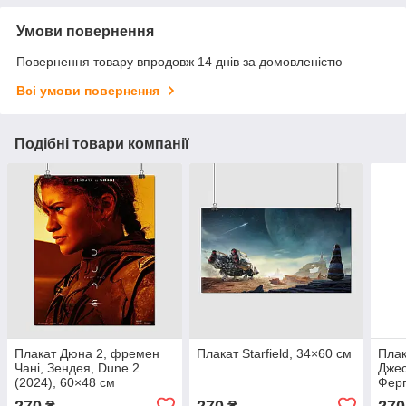
Умови повернення
Повернення товару впродовж 14 днів за домовленістю
Всі умови повернення
Подібні товари компанії
Плакат Дюна 2, фремен
Плакат Starfield, 34×60 см
Плак
Чані, Зендея, Dune 2
Джес
(2024), 60×48 см
Ферг
60×4
270
270
270