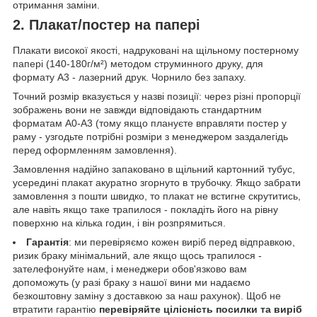
отримання заміни.
2. Плакат/постер на папері
Плакати високої якості, надруковані на щільному постерному
папері (140-180г/м²) методом струминного друку, для
формату А3 - лазерний друк. Чорнило без запаху.
Точний розмір вказується у назві позиції: через різні пропорції
зображень вони не завжди відповідають стандартним
форматам А0-А3 (тому якщо плануєте вправляти постер у
раму - узгодьте потрібні розміри з менеджером заздалегідь
перед оформленням замовлення).
Замовлення надійно запаковано в щільний картонний тубус,
усередині плакат акуратно згорнуто в трубочку. Якщо забрати
замовлення з пошти швидко, то плакат не встигне скрутитись,
але навіть якщо таке трапилося - покладіть його на рівну
поверхню на кілька годин, і він розпрямиться.
Гарантія
: ми перевіряємо кожен виріб перед відправкою,
ризик браку мінімальний, але якщо щось трапилося -
зателефонуйте нам, і менеджери обов'язково вам
допоможуть (у разі браку з нашої вини ми надаємо
безкоштовну заміну з доставкою за наш рахунок). Щоб не
втратити гарантію
перевіряйте цілісність посилки та виріб