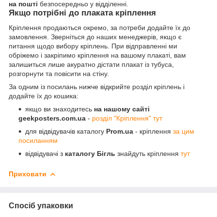
на пошті
безпосередньо у відділенні.
Якщо потрібні до плаката кріплення
Кріплення продаються окремо, за потреби додайте їх до
замовлення. Зверніться до наших менеджерів, якщо є
питання щодо вибору кріплень. При відправленні ми
обріжемо і закріпимо кріплення на вашому плакаті, вам
залишиться лише акуратно дістати плакат із тубуса,
розгорнути та повісити на стіну.
За одним із посилань нижче відкрийте розділ кріплень і
додайте їх до кошика:
якщо ви знаходитесь
на нашому сайті
geekposters.com.ua
-
розділ "Кріплення" тут
для відвідувачів каталогу
Prom.ua
- кріплення
за цим
посиланням
відвідувачі з
каталогу Бігль
знайдуть кріплення
тут
Приховати
Спосіб упаковки