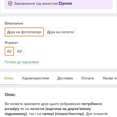
Замовлення під захистом
Виконання
Друк на фотопапері
Друк на полотні
Формат
A2
A3
Готово до відправки
Опис
Характеристики
Доставка
Оплата
Умови п
Опис
Ви можете замовити друк цього зображення
потрібного
розміру
як на
полотні (картина на дерев'яному
підрамнику)
, так і на
папері (плакат/постер)
. Для плакатів