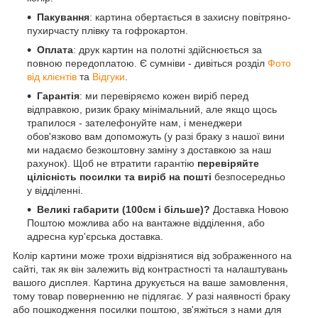
Пакування
: картина обертається в захисну повітряно-
пухирчасту плівку та гофрокартон.
Оплата
: друк картин на полотні здійснюється за
повною передоплатою. Є сумніви - дивіться розділ
Фото
від клієнтів
та
Відгуки
.
Гарантія
: ми перевіряємо кожен виріб перед
відправкою, ризик браку мінімальний, але якщо щось
трапилося - зателефонуйте нам, і менеджери
обов'язково вам допоможуть (у разі браку з нашої вини
ми надаємо безкоштовну заміну з доставкою за наш
рахунок). Щоб не втратити гарантію
перевіряйте
цілісність посилки та виріб на пошті
безпосередньо
у відділенні.
Великі габарити (100см і більше)?
Доставка Новою
Поштою можлива або на вантажне відділення, або
адресна кур'єрська доставка.
Колір картини може трохи відрізнятися від зображенного на
сайті, так як він залежить від контрастності та налаштувань
вашого дисплея. Картина друкується на ваше замовлення,
тому товар поверненню не підлягає. У разі наявності браку
або пошкодження посилки поштою, зв'яжіться з нами для