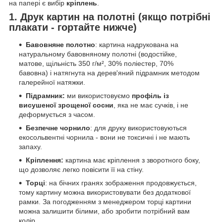
на папері є вибір
кріплень
.
1. Друк картин на полотні (якщо потрібні
плакати - гортайте нижче)
Бавовняне полотно
: картина надрукована на
натуральному бавовняному полотні (водостійке,
матове, щільність 350 г/м², 30% поліестер, 70%
бавовна) і натягнута на дерев'яний підрамник методом
галерейної натяжки.
Підрамник:
ми використовуємо
профіль із
висушеної зрощеної сосни
, яка не має сучків, і не
деформується з часом.
Безпечне чорнило
: для друку використовуються
екосольвентні чорнила - вони не токсичні і не мають
запаху.
Кріплення:
картина має кріплення з зворотного боку,
що дозволяє легко повісити її на стіну.
Торці
: на бічних гранях зображення продовжується,
тому картину можна використовувати без додаткової
рамки. За погодженням з менеджером торці картини
можна залишити білими, або зробити потрібний вам
колір.