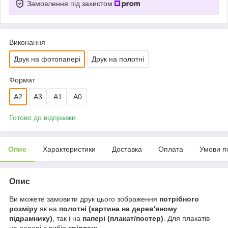
Замовлення під захистом
Виконання
Друк на фотопапері
Друк на полотні
Формат
A2
A3
А1
A0
Готово до відправки
Опис
Характеристики
Доставка
Оплата
Умови п
Опис
Ви можете замовити друк цього зображення
потрібного
розміру
як на
полотні (картина на дерев'яному
підрамнику)
, так і на
папері (плакат/постер)
. Для плакатів
на папері є вибір
кріплень
.