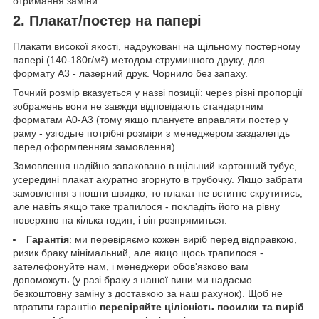
отримання заміни.
2. Плакат/постер на папері
Плакати високої якості, надруковані на щільному постерному
папері (140-180г/м²) методом струминного друку, для
формату А3 - лазерний друк. Чорнило без запаху.
Точний розмір вказується у назві позиції: через різні пропорції
зображень вони не завжди відповідають стандартним
форматам А0-А3 (тому якщо плануєте вправляти постер у
раму - узгодьте потрібні розміри з менеджером заздалегідь
перед оформленням замовлення).
Замовлення надійно запаковано в щільний картонний тубус,
усередині плакат акуратно згорнуто в трубочку. Якщо забрати
замовлення з пошти швидко, то плакат не встигне скрутитись,
але навіть якщо таке трапилося - покладіть його на рівну
поверхню на кілька годин, і він розпрямиться.
Гарантія
: ми перевіряємо кожен виріб перед відправкою,
ризик браку мінімальний, але якщо щось трапилося -
зателефонуйте нам, і менеджери обов'язково вам
допоможуть (у разі браку з нашої вини ми надаємо
безкоштовну заміну з доставкою за наш рахунок). Щоб не
втратити гарантію
перевіряйте цілісність посилки та виріб