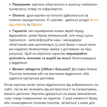
Пакування
: картина обертається в захисну повітряно-
пухирчасту плівку та гофрокартон.
Оплата
: друк картин на полотні здійснюється за
повною передоплатою. Є сумніви - дивіться розділ
Фото
від клієнтів
та
Відгуки
.
Гарантія
: ми перевіряємо кожен виріб перед
відправкою, ризик браку мінімальний, але якщо щось
трапилося - зателефонуйте нам, і менеджери
обов'язково вам допоможуть (у разі браку з нашої вини
ми надаємо безкоштовну заміну з доставкою за наш
рахунок). Щоб не втратити гарантію
перевіряйте
цілісність посилки та виріб на пошті
безпосередньо
у відділенні.
Великі габарити (100см і більше)?
Доставка Новою
Поштою можлива або на вантажне відділення, або
адресна кур'єрська доставка.
Колір картини може трохи відрізнятися від зображенного на
сайті, так як він залежить від контрастності та налаштувань
вашого дисплея. Картина друкується на ваше замовлення,
тому товар поверненню не підлягає. У разі наявності браку
або пошкодження посилки поштою, зв'яжіться з нами для