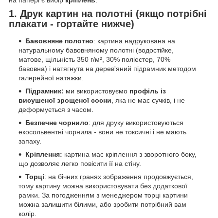
1. Друк картин на полотні (якщо потрібні
плакати - гортайте нижче)
Бавовняне полотно
: картина надрукована на
натуральному бавовняному полотні (водостійке,
матове, щільність 350 г/м², 30% поліестер, 70%
бавовна) і натягнута на дерев'яний підрамник методом
галерейної натяжки.
Підрамник:
ми використовуємо
профіль із
висушеної зрощеної сосни
, яка не має сучків, і не
деформується з часом.
Безпечне чорнило
: для друку використовуються
екосольвентні чорнила - вони не токсичні і не мають
запаху.
Кріплення:
картина має кріплення з зворотного боку,
що дозволяє легко повісити її на стіну.
Торці
: на бічних гранях зображення продовжується,
тому картину можна використовувати без додаткової
рамки. За погодженням з менеджером торці картини
можна залишити білими, або зробити потрібний вам
колір.