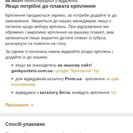
на пошті
безпосередньо у відділенні.
Якщо потрібні до плаката кріплення
Кріплення продаються окремо, за потреби додайте їх до
замовлення. Зверніться до наших менеджерів, якщо є
питання щодо вибору кріплень. При відправленні ми
обріжемо і закріпимо кріплення на вашому плакаті, вам
залишиться лише акуратно дістати плакат із тубуса,
розгорнути та повісити на стіну.
За одним із посилань нижче відкрийте розділ кріплень і
додайте їх до кошика:
якщо ви знаходитесь
на нашому сайті
geekposters.com.ua
-
розділ "Кріплення" тут
для відвідувачів каталогу
Prom.ua
- кріплення
за цим
посиланням
відвідувачі з
каталогу Бігль
знайдуть кріплення
тут
Приховати
Спосіб упаковки