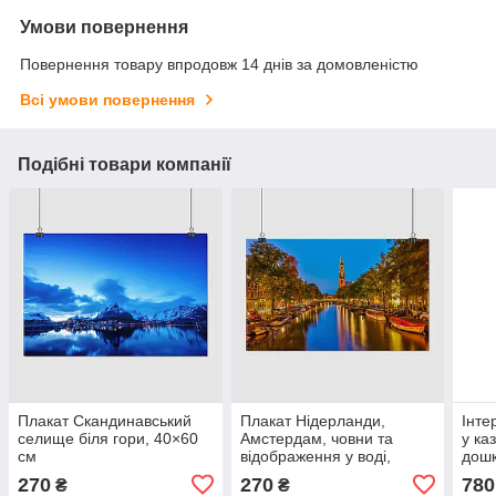
Умови повернення
Повернення товару впродовж 14 днів за домовленістю
Всі умови повернення
Подібні товари компанії
Плакат Скандинавський
Плакат Нідерланди,
Інте
селище біля гори, 40×60
Амстердам, човни та
у ка
см
відображення у воді,
дошк
Amsterdam, Netherlands,
скан
270
270
780
₴
₴
40×60 см
дома