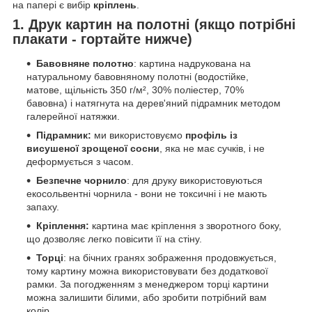
на папері є вибір
кріплень
.
1. Друк картин на полотні (якщо потрібні
плакати - гортайте нижче)
Бавовняне полотно
: картина надрукована на
натуральному бавовняному полотні (водостійке,
матове, щільність 350 г/м², 30% поліестер, 70%
бавовна) і натягнута на дерев'яний підрамник методом
галерейної натяжки.
Підрамник:
ми використовуємо
профіль із
висушеної зрощеної сосни
, яка не має сучків, і не
деформується з часом.
Безпечне чорнило
: для друку використовуються
екосольвентні чорнила - вони не токсичні і не мають
запаху.
Кріплення:
картина має кріплення з зворотного боку,
що дозволяє легко повісити її на стіну.
Торці
: на бічних гранях зображення продовжується,
тому картину можна використовувати без додаткової
рамки. За погодженням з менеджером торці картини
можна залишити білими, або зробити потрібний вам
колір.