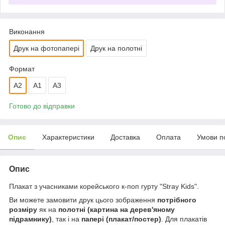
Виконання
Друк на фотопапері
Друк на полотні
Формат
A2
А1
A3
Готово до відправки
Опис
Характеристики
Доставка
Оплата
Умови п
Опис
Плакат з учасниками корейського к-поп гурту "Stray Kids".
Ви можете замовити друк цього зображення
потрібного
розміру
як на
полотні (картина на дерев'яному
підрамнику)
, так і на
папері (плакат/постер)
. Для плакатів