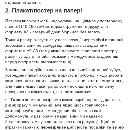
отримання заміни.
2. Плакат/постер на папері
Плакати високої якості, надруковані на щільному постерному
папері (140-180г/м²) методом струминного друку, для
формату А3 - лазерний друк. Чорнило без запаху.
Точний розмір вказується у назві позиції: через різні пропорції
зображень вони не завжди відповідають стандартним
форматам А0-А3 (тому якщо плануєте вправляти постер у
раму - узгодьте потрібні розміри з менеджером заздалегідь
перед оформленням замовлення).
Замовлення надійно запаковано в щільний картонний тубус,
усередині плакат акуратно згорнуто в трубочку. Якщо забрати
замовлення з пошти швидко, то плакат не встигне скрутитись,
але навіть якщо таке трапилося - покладіть його на рівну
поверхню на кілька годин, і він розпрямиться.
Гарантія
: ми перевіряємо кожен виріб перед відправкою,
ризик браку мінімальний, але якщо щось трапилося -
зателефонуйте нам, і менеджери обов'язково вам
допоможуть (у разі браку з нашої вини ми надаємо
безкоштовну заміну з доставкою за наш рахунок). Щоб не
втратити гарантію
перевіряйте цілісність посилки та виріб