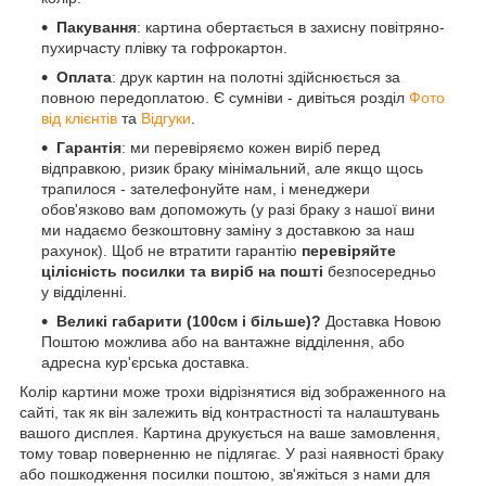
Пакування
: картина обертається в захисну повітряно-
пухирчасту плівку та гофрокартон.
Оплата
: друк картин на полотні здійснюється за
повною передоплатою. Є сумніви - дивіться розділ
Фото
від клієнтів
та
Відгуки
.
Гарантія
: ми перевіряємо кожен виріб перед
відправкою, ризик браку мінімальний, але якщо щось
трапилося - зателефонуйте нам, і менеджери
обов'язково вам допоможуть (у разі браку з нашої вини
ми надаємо безкоштовну заміну з доставкою за наш
рахунок). Щоб не втратити гарантію
перевіряйте
цілісність посилки та виріб на пошті
безпосередньо
у відділенні.
Великі габарити (100см і більше)?
Доставка Новою
Поштою можлива або на вантажне відділення, або
адресна кур'єрська доставка.
Колір картини може трохи відрізнятися від зображенного на
сайті, так як він залежить від контрастності та налаштувань
вашого дисплея. Картина друкується на ваше замовлення,
тому товар поверненню не підлягає. У разі наявності браку
або пошкодження посилки поштою, зв'яжіться з нами для