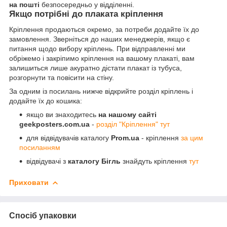
на пошті
безпосередньо у відділенні.
Якщо потрібні до плаката кріплення
Кріплення продаються окремо, за потреби додайте їх до
замовлення. Зверніться до наших менеджерів, якщо є
питання щодо вибору кріплень. При відправленні ми
обріжемо і закріпимо кріплення на вашому плакаті, вам
залишиться лише акуратно дістати плакат із тубуса,
розгорнути та повісити на стіну.
За одним із посилань нижче відкрийте розділ кріплень і
додайте їх до кошика:
якщо ви знаходитесь
на нашому сайті
geekposters.com.ua
-
розділ "Кріплення" тут
для відвідувачів каталогу
Prom.ua
- кріплення
за цим
посиланням
відвідувачі з
каталогу Бігль
знайдуть кріплення
тут
Приховати
Спосіб упаковки