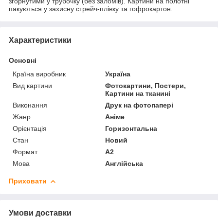
згорнутими у трубочку (без заломів). Картини на полотні
пакуються у захисну стрейч-плівку та гофрокартон.
Характеристики
Основні
Країна виробник
Україна
Вид картини
Фотокартини, Постери,
Картини на тканині
Виконання
Друк на фотопапері
Жанр
Аніме
Орієнтація
Горизонтальна
Стан
Новий
Формат
A2
Мова
Англійська
Приховати
Умови доставки