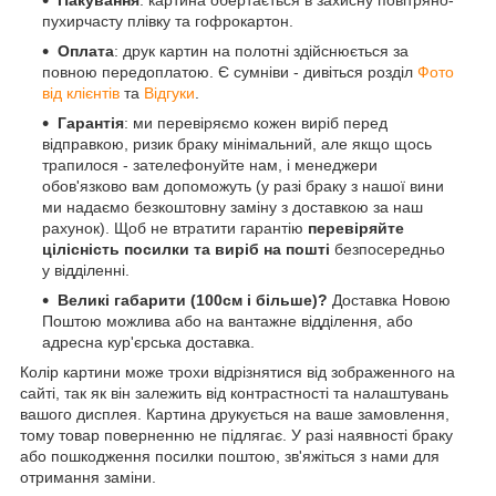
Пакування
: картина обертається в захисну повітряно-
пухирчасту плівку та гофрокартон.
Оплата
: друк картин на полотні здійснюється за
повною передоплатою. Є сумніви - дивіться розділ
Фото
від клієнтів
та
Відгуки
.
Гарантія
: ми перевіряємо кожен виріб перед
відправкою, ризик браку мінімальний, але якщо щось
трапилося - зателефонуйте нам, і менеджери
обов'язково вам допоможуть (у разі браку з нашої вини
ми надаємо безкоштовну заміну з доставкою за наш
рахунок). Щоб не втратити гарантію
перевіряйте
цілісність посилки та виріб на пошті
безпосередньо
у відділенні.
Великі габарити (100см і більше)?
Доставка Новою
Поштою можлива або на вантажне відділення, або
адресна кур'єрська доставка.
Колір картини може трохи відрізнятися від зображенного на
сайті, так як він залежить від контрастності та налаштувань
вашого дисплея. Картина друкується на ваше замовлення,
тому товар поверненню не підлягає. У разі наявності браку
або пошкодження посилки поштою, зв'яжіться з нами для
отримання заміни.