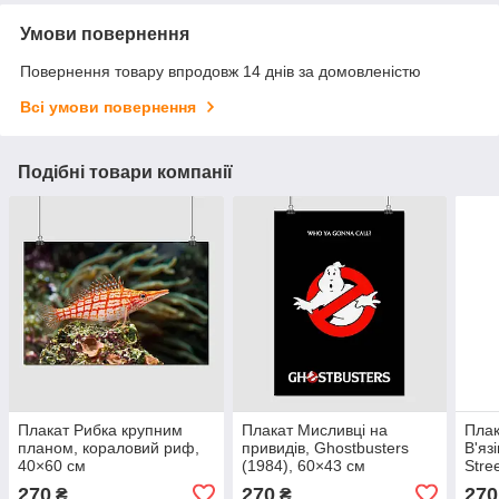
Умови повернення
Повернення товару впродовж 14 днів за домовленістю
Всі умови повернення
Подібні товари компанії
Плакат Рибка крупним
Плакат Мисливці на
Плак
планом, кораловий риф,
привидів, Ghostbusters
В'яз
40×60 см
(1984), 60×43 см
Stre
270
270
270
₴
₴