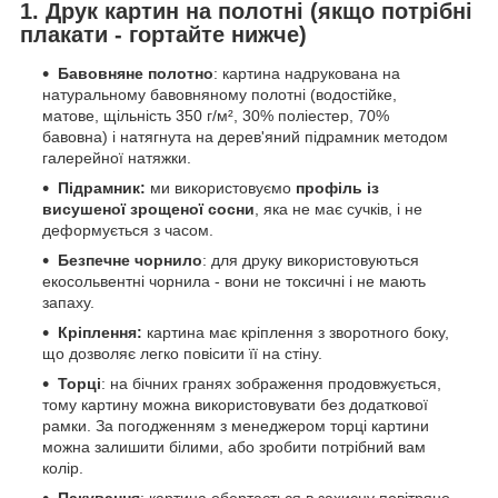
1. Друк картин на полотні (якщо потрібні
плакати - гортайте нижче)
Бавовняне полотно
: картина надрукована на
натуральному бавовняному полотні (водостійке,
матове, щільність 350 г/м², 30% поліестер, 70%
бавовна) і натягнута на дерев'яний підрамник методом
галерейної натяжки.
Підрамник:
ми використовуємо
профіль із
висушеної зрощеної сосни
, яка не має сучків, і не
деформується з часом.
Безпечне чорнило
: для друку використовуються
екосольвентні чорнила - вони не токсичні і не мають
запаху.
Кріплення:
картина має кріплення з зворотного боку,
що дозволяє легко повісити її на стіну.
Торці
: на бічних гранях зображення продовжується,
тому картину можна використовувати без додаткової
рамки. За погодженням з менеджером торці картини
можна залишити білими, або зробити потрібний вам
колір.