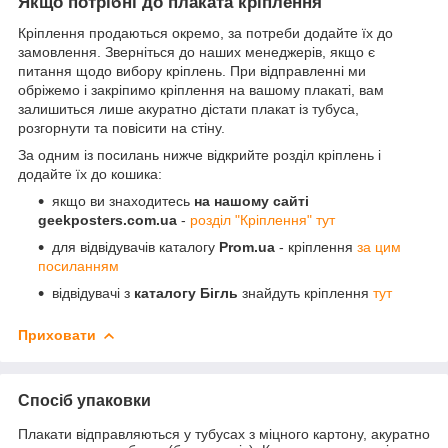
Якщо потрібні до плаката кріплення
Кріплення продаються окремо, за потреби додайте їх до
замовлення. Зверніться до наших менеджерів, якщо є
питання щодо вибору кріплень. При відправленні ми
обріжемо і закріпимо кріплення на вашому плакаті, вам
залишиться лише акуратно дістати плакат із тубуса,
розгорнути та повісити на стіну.
За одним із посилань нижче відкрийте розділ кріплень і
додайте їх до кошика:
якщо ви знаходитесь
на нашому сайті
geekposters.com.ua
-
розділ "Кріплення" тут
для відвідувачів каталогу
Prom.ua
- кріплення
за цим
посиланням
відвідувачі з
каталогу Бігль
знайдуть кріплення
тут
Приховати
Спосіб упаковки
Плакати відправляються у тубусах з міцного картону, акуратно