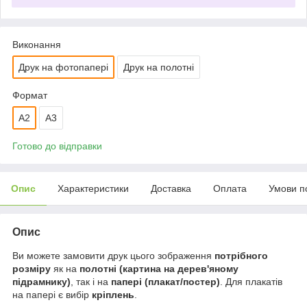
Виконання
Друк на фотопапері
Друк на полотні
Формат
A2
A3
Готово до відправки
Опис
Характеристики
Доставка
Оплата
Умови п
Опис
Ви можете замовити друк цього зображення
потрібного
розміру
як на
полотні (картина на дерев'яному
підрамнику)
, так і на
папері (плакат/постер)
. Для плакатів
на папері є вибір
кріплень
.