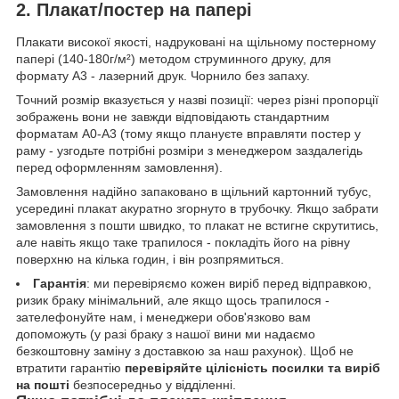
2. Плакат/постер на папері
Плакати високої якості, надруковані на щільному постерному
папері (140-180г/м²) методом струминного друку, для
формату А3 - лазерний друк. Чорнило без запаху.
Точний розмір вказується у назві позиції: через різні пропорції
зображень вони не завжди відповідають стандартним
форматам А0-А3 (тому якщо плануєте вправляти постер у
раму - узгодьте потрібні розміри з менеджером заздалегідь
перед оформленням замовлення).
Замовлення надійно запаковано в щільний картонний тубус,
усередині плакат акуратно згорнуто в трубочку. Якщо забрати
замовлення з пошти швидко, то плакат не встигне скрутитись,
але навіть якщо таке трапилося - покладіть його на рівну
поверхню на кілька годин, і він розпрямиться.
Гарантія
: ми перевіряємо кожен виріб перед відправкою,
ризик браку мінімальний, але якщо щось трапилося -
зателефонуйте нам, і менеджери обов'язково вам
допоможуть (у разі браку з нашої вини ми надаємо
безкоштовну заміну з доставкою за наш рахунок). Щоб не
втратити гарантію
перевіряйте цілісність посилки та виріб
на пошті
безпосередньо у відділенні.