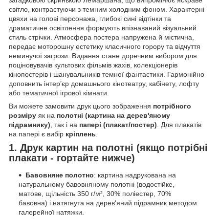
світло, контрастуючи з темним холодним фоном. Характерні
цвяхи на голові персонажа, глибокі сині відтінки та
драматичне освітлення формують впізнаваний візуальний
стиль стрічки. Атмосфера постера напружена й містична,
передає моторошну естетику класичного горору та відчуття
неминучої загрози. Видання стане доречним вибором для
поціновувачів культових фільмів жахів, колекціонерів
кінопостерів і шанувальників темної фантастики. Гармонійно
доповнить інтер’єр домашнього кінотеатру, кабінету, лофту
або тематичної ігрової кімнати.
Ви можете замовити друк цього зображення
потрібного
розміру
як на
полотні (картина на дерев'яному
підрамнику)
, так і на
папері (плакат/постер)
. Для плакатів
на папері є вибір
кріплень
.
1. Друк картин на полотні (якщо потрібні
плакати - гортайте нижче)
Бавовняне полотно
: картина надрукована на
натуральному бавовняному полотні (водостійке,
матове, щільність 350 г/м², 30% поліестер, 70%
бавовна) і натягнута на дерев'яний підрамник методом
галерейної натяжки.