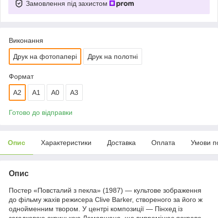
Замовлення під захистом
Виконання
Друк на фотопапері
Друк на полотні
Формат
A2
А1
A0
A3
Готово до відправки
Опис
Характеристики
Доставка
Оплата
Умови п
Опис
Постер «Повсталий з пекла» (1987) — культове зображення
до фільму жахів режисера Clive Barker, створеного за його ж
однойменним твором. У центрі композиції — Пінхед із
загадковою скринькою Лемаршана, що випромінює яскраве