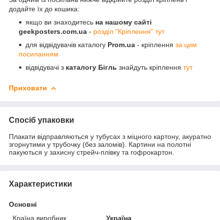
додайте їх до кошика:
якщо ви знаходитесь
на нашому сайті
geekposters.com.ua
-
розділ "Кріплення" тут
для відвідувачів каталогу
Prom.ua
- кріплення
за цим
посиланням
відвідувачі з
каталогу Бігль
знайдуть кріплення
тут
Приховати
Спосіб упаковки
Плакати відправляються у тубусах з міцного картону, акуратно
згорнутими у трубочку (без заломів). Картини на полотні
пакуються у захисну стрейч-плівку та гофрокартон.
Характеристики
Основні
Країна виробник
Україна