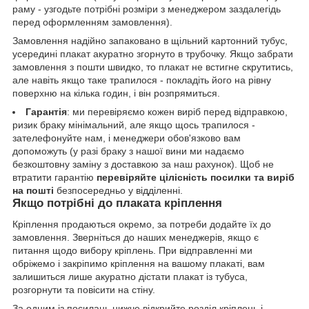
раму - узгодьте потрібні розміри з менеджером заздалегідь
перед оформленням замовлення).
Замовлення надійно запаковано в щільний картонний тубус,
усередині плакат акуратно згорнуто в трубочку. Якщо забрати
замовлення з пошти швидко, то плакат не встигне скрутитись,
але навіть якщо таке трапилося - покладіть його на рівну
поверхню на кілька годин, і він розпрямиться.
Гарантія
: ми перевіряємо кожен виріб перед відправкою,
ризик браку мінімальний, але якщо щось трапилося -
зателефонуйте нам, і менеджери обов'язково вам
допоможуть (у разі браку з нашої вини ми надаємо
безкоштовну заміну з доставкою за наш рахунок). Щоб не
втратити гарантію
перевіряйте цілісність посилки та виріб
на пошті
безпосередньо у відділенні.
Якщо потрібні до плаката кріплення
Кріплення продаються окремо, за потреби додайте їх до
замовлення. Зверніться до наших менеджерів, якщо є
питання щодо вибору кріплень. При відправленні ми
обріжемо і закріпимо кріплення на вашому плакаті, вам
залишиться лише акуратно дістати плакат із тубуса,
розгорнути та повісити на стіну.
За одним із посилань нижче відкрийте розділ кріплень і