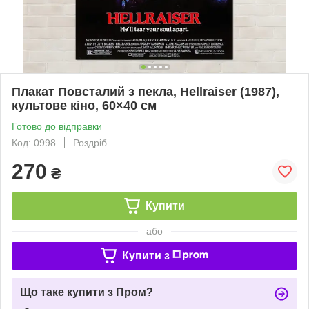
Плакат Повсталий з пекла, Hellraiser (1987),
культове кіно, 60×40 см
Готово до відправки
Код: 0998
Роздріб
270
₴
Купити
або
Купити з
Що таке купити з Пром?