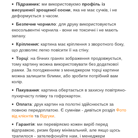
Підрамник:
ми використовуємо
профіль із
висушеної зрощеної сосни
, яка не має сучків, і не
деформується з часом.
Безпечне чорнило
: для друку використовуються
екосольвентні чорнила - вони не токсичні і не мають
запаху.
Кріплення:
картина має кріплення з зворотного боку,
що дозволяє легко повісити її на стіну.
Торці
: на бічних гранях зображення продовжується,
тому картину можна використовувати без додаткової
рамки. За погодженням з менеджером торці картини
можна залишити білими, або зробити потрібний вам
колір.
Пакування
: картина обертається в захисну повітряно-
пухирчасту плівку та гофрокартон.
Оплата
: друк картин на полотні здійснюється за
повною передоплатою. Є сумніви - дивіться розділ
Фото
від клієнтів
та
Відгуки
.
Гарантія
: ми перевіряємо кожен виріб перед
відправкою, ризик браку мінімальний, але якщо щось
трапилося - зателефонуйте нам, і менеджери