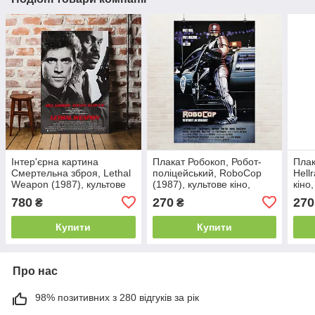
Інтер'єрна картина
Плакат Робокоп, Робот-
Плак
Смертельна зброя, Lethal
поліцейський, RoboCop
Hell
Weapon (1987), культове
(1987), культове кіно,
кіно
кіно, 60×40 см
60×40 см
780
270
270
₴
₴
Купити
Купити
Про нас
98% позитивних з 280 відгуків за рік