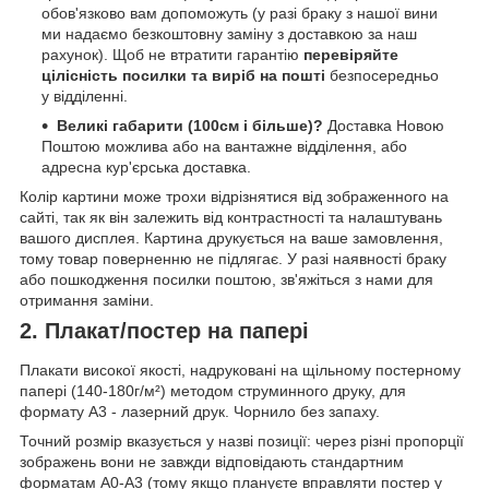
обов'язково вам допоможуть (у разі браку з нашої вини
ми надаємо безкоштовну заміну з доставкою за наш
рахунок). Щоб не втратити гарантію
перевіряйте
цілісність посилки та виріб на пошті
безпосередньо
у відділенні.
Великі габарити (100см і більше)?
Доставка Новою
Поштою можлива або на вантажне відділення, або
адресна кур'єрська доставка.
Колір картини може трохи відрізнятися від зображенного на
сайті, так як він залежить від контрастності та налаштувань
вашого дисплея. Картина друкується на ваше замовлення,
тому товар поверненню не підлягає. У разі наявності браку
або пошкодження посилки поштою, зв'яжіться з нами для
отримання заміни.
2. Плакат/постер на папері
Плакати високої якості, надруковані на щільному постерному
папері (140-180г/м²) методом струминного друку, для
формату А3 - лазерний друк. Чорнило без запаху.
Точний розмір вказується у назві позиції: через різні пропорції
зображень вони не завжди відповідають стандартним
форматам А0-А3 (тому якщо плануєте вправляти постер у