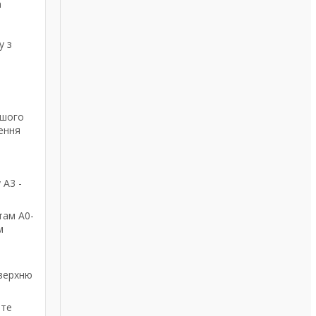
а
у з
ашого
ення
 А3 -
там А0-
м
оверхню
йте