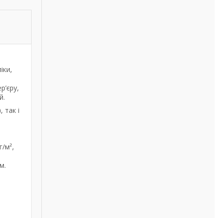
іки,
р’єру,
й.
)
, так і
г/м²,
м.