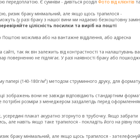
ною передоплатою. Є сумніви - дивіться розділ
Фото від клієнтів
т
кою, ризик браку мінімальний, але якщо щось трапилося -
ожуть (у разі браку з нашої вини ми надаємо безкоштовну замін
перевіряйте цілісність посилки та виріб на пошті
Поштою можлива або на вантажне відділення, або адресна
а сайті, так як він залежить від контрастності та налаштувань в
вар поверненню не підлягає. У разі наявності браку або пошкодж
му папері (140-180г/м²) методом струминного друку, для формату
порції зображень вони не завжди відповідають стандартним форма
те потрібні розміри з менеджером заздалегідь перед оформлення
, усередині плакат акуратно згорнуто в трубочку. Якщо забрати
сь, але навіть якщо таке трапилося - покладіть його на рівну п
ризик браку мінімальний, але якщо щось трапилося - зателефону