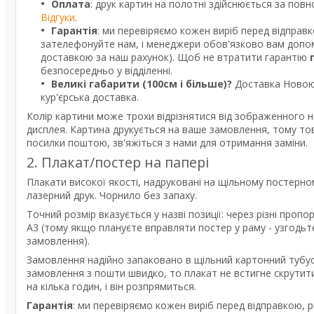
Оплата
: друк картин на полотні здійснюється за пов
Відгуки
.
Гарантія
: ми перевіряємо кожен виріб перед відправ
зателефонуйте нам, і менеджери обов'язково вам допом
доставкою за наш рахунок). Щоб не втратити гарантію
безпосередньо у відділенні.
Великі габарити (100см і більше)?
Доставка Новою 
кур'єрська доставка.
Колір картини може трохи відрізнятися від зображенного н
дисплея. Картина друкується на ваше замовлення, тому то
посилки поштою, зв'яжіться з нами для отримання заміни.
2. Плакат/постер на папері
Плакати високої якості, надруковані на щільному постерно
лазерний друк. Чорнило без запаху.
Точний розмір вказується у назві позиції: через різні про
А3 (тому якщо плануєте вправляти постер у раму - узгодь
замовлення).
Замовлення надійно запаковано в щільний картонний тубус
замовлення з пошти швидко, то плакат не встигне скрутити
на кілька годин, і він розпрямиться.
Гарантія
: ми перевіряємо кожен виріб перед відправкою, 