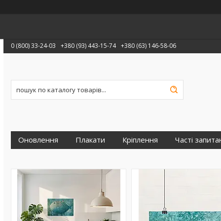
0 (800) 33-24-03
+380 (93) 443-15-74
+380 (63) 146-58-06
Оновлення
Плакати
Кріплення
Часті запита