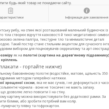
упити будь-який товар не покидаючи сайту.
арактеристики
Інформація для замовлення
нтську рибу, на спині якої розташований маленький будиночок із
 тіла створює відчуття казковості й тихої медитативної символ
рюзово-зелена палітра, текстурне тло та мінімалістичні деталі
одою. Такий постер стане стильним акцентом для сучасного інте
удовим вибором для поціновувачів сюрреалізму та арт-ілюстраці
розміру
як на
полотні (картина на дерев'яному підрамнику
р
кріплень
.
 плакати - гортайте нижче)
льному бавовняному полотні (водостійке, матове, щільність 350 
 підрамник методом галерейної натяжки.
ної зрощеної сосни
, яка не має сучків, і не деформується з часо
ольвентні чорнила - вони не токсичні і не мають запаху.
що дозволяє легко повісити її на стіну.
тому картину можна використовувати без додаткової рамки. За
и білими, або зробити потрібний вам колір.
о-пухирчасту плівку та гофрокартон.