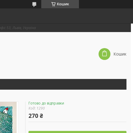
Кошик
фіс 53, Львів, Україна
Кошик
Готово до відправки
Код:
1290
270 ₴