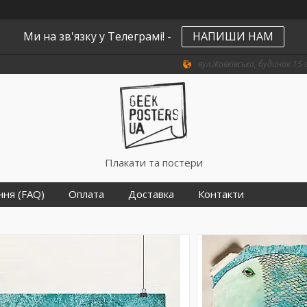
Ми на зв'язку у Телеграмі! -
НАПИШИ НАМ
вул.Жовківська, будинок 15 о
Плакати та постери
ння (FAQ)
Оплата
Доставка
Контакти