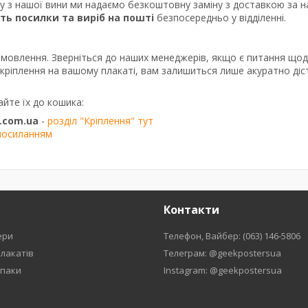
ку з нашої вини ми надаємо безкоштовну заміну з доставкою за 
сть посилки та виріб на пошті
безпосередньо у відділенні.
амовлення. Зверніться до наших менеджерів, якщо є питання що
о кріплення на вашому плакаті, вам залишиться лише акуратно діс
айте їх до кошика:
.com.ua
-
розділ "Кріплення" тут
посиланням
Контакти
ери
Телефон, Вайбер: (063) 146-5806
плакатів
Телеграм: @geekpostersua
рпаки
Instagram: @geekpostersua