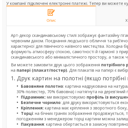
У компанії підключені електронні платежі. Тепер ви можете к
Опис
Х
Арт-декор скандинавському стилі зображує фантазійну гіга
червоним дахом. Поєднання людського обличчя та риб’ячого
характерної для північного наївного мистецтва. Холодна бі
формують атмосферу спокою, самотності й гармонії з прир
скандинавського або мінімалістичного простору, а також ч
Ви можете замовити друк цього зображення
потрібного 
на
папері (плакат/постер)
. Для плакатів на папері є вибі
1. Друк картин на полотні (якщо потрібні
Бавовняне полотно
: картина надрукована на натура
30% поліестер, 70% бавовна) і натягнута на дерев'яний
Підрамник:
ми використовуємо
профіль із висуше
Безпечне чорнило
: для друку використовуються екос
Кріплення:
картина має кріплення з зворотного боку, 
Торці
: на бічних гранях зображення продовжується, 
погодженням з менеджером торці картини можна залишит
Пакування
: картина обертається в захисну повітрян