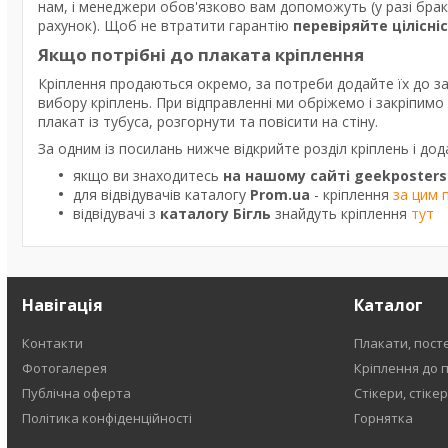
нам, і менеджери обов'язково вам допоможуть (у разі бра
рахунок). Щоб не втратити гарантію
перевіряйте цілісні
Якщо потрібні до плаката кріплення
Кріплення продаються окремо, за потреби додайте їх до з
вибору кріплень. При відправленні ми обріжемо і закріпим
плакат із тубуса, розгорнути та повісити на стіну.
За одним із посилань нижче відкрийте розділ кріплень і дод
якщо ви знаходитесь
на нашому сайті geekposters
для відвідувачів каталогу
Prom.ua
- кріплення
за цим 
відвідувачі з
каталогу Бігль
знайдуть кріплення
тут
Навігація
Каталог
Контакти
Плакати, пост
Фотогалерея
Кріплення до 
Публічна оферта
Стікери, стіке
Політика конфіденційності
Горнятка