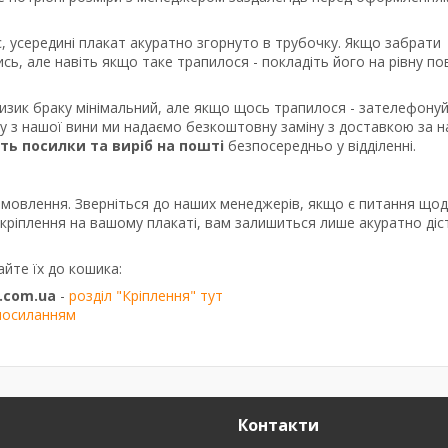
, усередині плакат акуратно згорнуто в трубочку. Якщо забрати
сь, але навіть якщо таке трапилося - покладіть його на рівну п
ризик браку мінімальний, але якщо щось трапилося - зателефону
ку з нашої вини ми надаємо безкоштовну заміну з доставкою за 
сть посилки та виріб на пошті
безпосередньо у відділенні.
амовлення. Зверніться до наших менеджерів, якщо є питання що
о кріплення на вашому плакаті, вам залишиться лише акуратно діс
айте їх до кошика:
.com.ua
-
розділ "Кріплення" тут
посиланням
Контакти