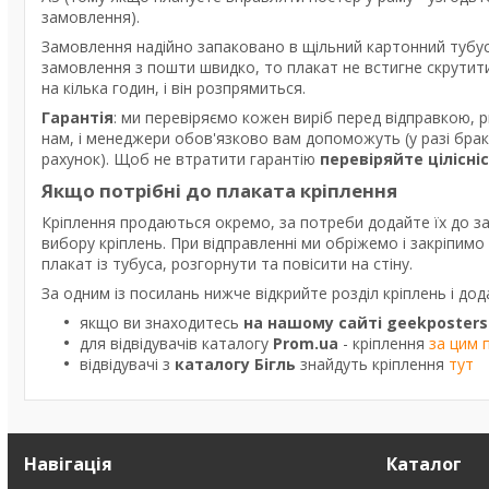
замовлення).
Замовлення надійно запаковано в щільний картонний тубус
замовлення з пошти швидко, то плакат не встигне скрутити
на кілька годин, і він розпрямиться.
Гарантія
: ми перевіряємо кожен виріб перед відправкою, 
нам, і менеджери обов'язково вам допоможуть (у разі бра
рахунок). Щоб не втратити гарантію
перевіряйте цілісні
Якщо потрібні до плаката кріплення
Кріплення продаються окремо, за потреби додайте їх до з
вибору кріплень. При відправленні ми обріжемо і закріпим
плакат із тубуса, розгорнути та повісити на стіну.
За одним із посилань нижче відкрийте розділ кріплень і дод
якщо ви знаходитесь
на нашому сайті geekposters
для відвідувачів каталогу
Prom.ua
- кріплення
за цим 
відвідувачі з
каталогу Бігль
знайдуть кріплення
тут
Навігація
Каталог