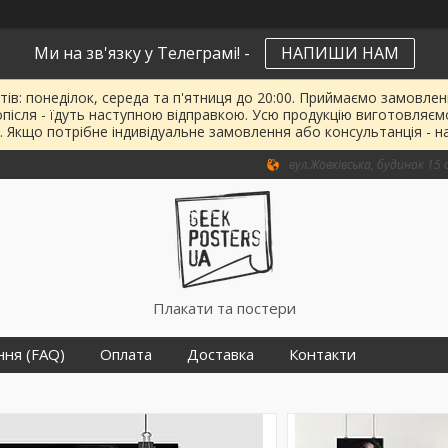
Ми на зв'язку у Телеграмі! -
НАПИШИ НАМ
тів: понеділок, середа та п'ятниця до 20:00. Приймаємо замовленн
опісля - їдуть наступною відправкою. Усю продукцію виготовляєм
. Якщо потрібне індивідуальне замовлення або консультанція - н
вул.Жовківська, будинок 15 о
Плакати та постери
ння (FAQ)
Оплата
Доставка
Контакти