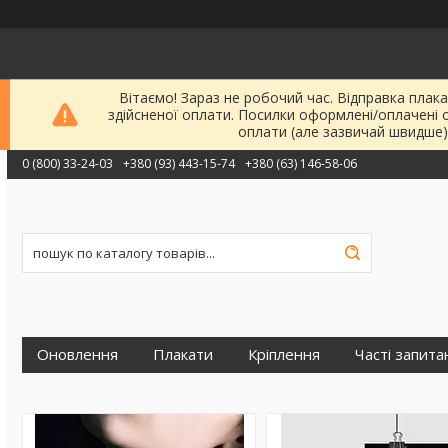
Вітаємо! Зараз не робочий час. Відправка плака
здійсненої оплати. Посилки оформлені/оплачені 
оплати (але зазвичай швидше)
0 (800) 33-24-03
+380 (93) 443-15-74
+380 (63) 146-58-06
Оновлення
Плакати
Кріплення
Часті запита