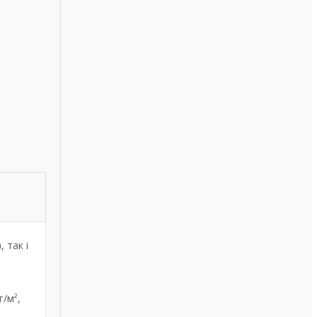
)
, так і
г/м²,