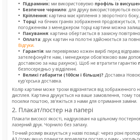
Підрамник:
ми використовуємо
профіль із висуше
Безпечне чорнило
: для друку використовуються екос
Кріплення:
картина має кріплення з зворотного боку, 
Торці
: на бічних гранях зображення продовжується, 
погодженням з менеджером торці картини можна залишит
Пакування
: картина обертається в захисну повітрян
Оплата
: друк картин на полотні здійснюється за пов
Відгуки
.
Гарантія
: ми перевіряємо кожен виріб перед відправ
зателефонуйте нам, і менеджери обов'язково вам допом
доставкою за наш рахунок). Щоб не втратити гарантію
безпосередньо у відділенні.
Великі габарити (100см і більше)?
Доставка Новою 
кур'єрська доставка.
Колір картини може трохи відрізнятися від зображенного н
дисплея. Картина друкується на ваше замовлення, тому то
посилки поштою, зв'яжіться з нами для отримання заміни.
2. Плакат/постер на папері
Плакати високої якості, надруковані на щільному постерно
лазерний друк. Чорнило без запаху.
Точний розмір вказується у назві позиції: через різні про
А3 (тому якщо плануєте вправляти постер у раму - узгодь