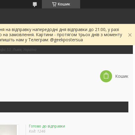
Кошик
я на відправку напередодні дня відправки до 21:00, у разі
о на замовлення. Картини - протягом трьох днів з моменту
апишіть нам у Телеграм: @geekpostersua
фіс 53, Львів, Україна
Кошик
Готово до відправки
Код:
1246