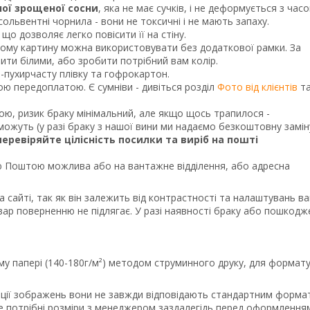
ної зрощеної сосни
, яка не має сучків, і не деформується з часо
ольвентні чорнила - вони не токсичні і не мають запаху.
що дозволяє легко повісити її на стіну.
тому картину можна використовувати без додаткової рамки. За
и білими, або зробити потрібний вам колір.
о-пухирчасту плівку та гофрокартон.
ною передоплатою. Є сумніви - дивіться розділ
Фото від клієнтів
т
кою, ризик браку мінімальний, але якщо щось трапилося -
ожуть (у разі браку з нашої вини ми надаємо безкоштовну замін
перевіряйте цілісність посилки та виріб на пошті
Поштою можлива або на вантажне відділення, або адресна
а сайті, так як він залежить від контрастності та налаштувань в
вар поверненню не підлягає. У разі наявності браку або пошкодж
му папері (140-180г/м²) методом струминного друку, для формату
порції зображень вони не завжди відповідають стандартним форма
те потрібні розміри з менеджером заздалегідь перед оформлення