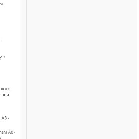
м.
а
у з
ашого
ення
 А3 -
там А0-
м