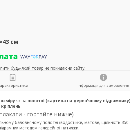
×43 см
упити будь-який товар не покидаючи сайту.
арактеристики
Інформація для замовлення
розміру
як на
полотні (картина на дерев'яному підрамнику
р
кріплень
.
 плакати - гортайте нижче)
льному бавовняному полотні (водостійке, матове, щільність 350 
 підрамник методом галерейної натяжки.