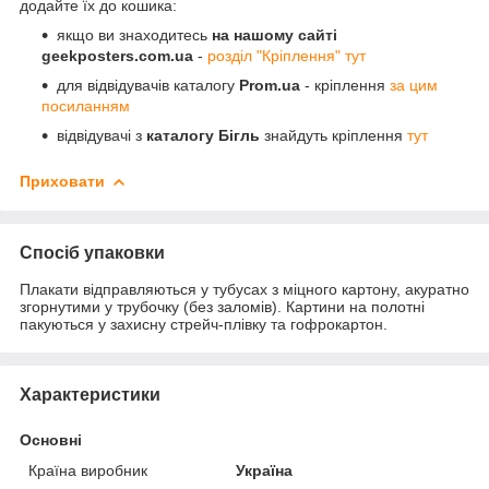
додайте їх до кошика:
якщо ви знаходитесь
на нашому сайті
geekposters.com.ua
-
розділ "Кріплення" тут
для відвідувачів каталогу
Prom.ua
- кріплення
за цим
посиланням
відвідувачі з
каталогу Бігль
знайдуть кріплення
тут
Приховати
Спосіб упаковки
Плакати відправляються у тубусах з міцного картону, акуратно
згорнутими у трубочку (без заломів). Картини на полотні
пакуються у захисну стрейч-плівку та гофрокартон.
Характеристики
Основні
Країна виробник
Україна