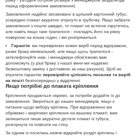
раму - узгодьте потрібні розміри з менеджером заздалегідь
перед оформленням замовлення).
Замовлення надійно запаковано в щільний картонний тубус,
усередині плакат акуратно згорнуто в трубочку. Якщо забрати
замовлення з пошти швидко, то плакат не встигне скрутитись,
але навіть якщо таке трапилося - покладіть його на рівну
поверхню на кілька годин, і він розпрямиться.
Гарантія
: ми перевіряємо кожен виріб перед відправкою,
ризик браку мінімальний, але якщо щось трапилося -
зателефонуйте нам, і менеджери обов'язково вам
допоможуть (у разі браку з нашої вини ми надаємо
безкоштовну заміну з доставкою за наш рахунок). Щоб не
втратити гарантію
перевіряйте цілісність посилки та виріб
на пошті
безпосередньо у відділенні.
Якщо потрібні до плаката кріплення
Кріплення продаються окремо, за потреби додайте їх до
замовлення. Зверніться до наших менеджерів, якщо є
питання щодо вибору кріплень. При відправленні ми
обріжемо і закріпимо кріплення на вашому плакаті, вам
залишиться лише акуратно дістати плакат із тубуса,
розгорнути та повісити на стіну.
За одним із посилань нижче відкрийте розділ кріплень і