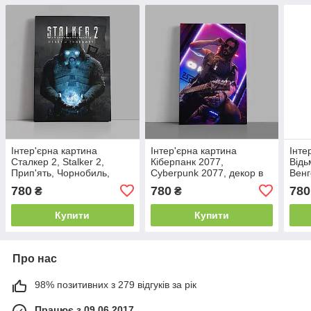
Інтер'єрна картина
Інтер'єрна картина
Інте
Сталкер 2, Stalker 2,
Кіберпанк 2077,
Відь
Прип'ять, Чорнобиль,
Cyberpunk 2077, декор в
Венг
декор кімнати геймера,
кімнату геймера, 60×40 см
Yenn
780
780
780
₴
₴
60×43 см
гейм
Купити
Купити
Про нас
98% позитивних з 279 відгуків за рік
Працює з 09.06.2017