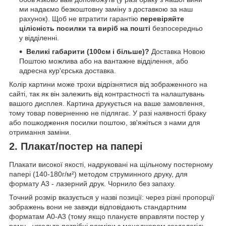
ми надаємо безкоштовну заміну з доставкою за наш
рахунок). Щоб не втратити гарантію
перевіряйте
цілісність посилки та виріб на пошті
безпосередньо
у відділенні.
Великі габарити (100см і більше)?
Доставка Новою
Поштою можлива або на вантажне відділення, або
адресна кур'єрська доставка.
Колір картини може трохи відрізнятися від зображенного на
сайті, так як він залежить від контрастності та налаштувань
вашого дисплея. Картина друкується на ваше замовлення,
тому товар поверненню не підлягає. У разі наявності браку
або пошкодження посилки поштою, зв'яжіться з нами для
отримання заміни.
2. Плакат/постер на папері
Плакати високої якості, надруковані на щільному постерному
папері (140-180г/м²) методом струминного друку, для
формату А3 - лазерний друк. Чорнило без запаху.
Точний розмір вказується у назві позиції: через різні пропорції
зображень вони не завжди відповідають стандартним
форматам А0-А3 (тому якщо плануєте вправляти постер у