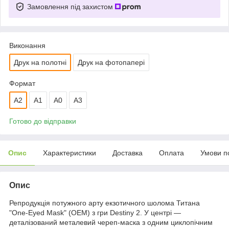
Замовлення під захистом
Виконання
Друк на полотні
Друк на фотопапері
Формат
A2
А1
A0
A3
Готово до відправки
Опис
Характеристики
Доставка
Оплата
Умови п
Опис
Репродукція потужного арту екзотичного шолома Титана
"One-Eyed Mask" (OEM) з гри Destiny 2. У центрі —
деталізований металевий череп-маска з одним циклопічним