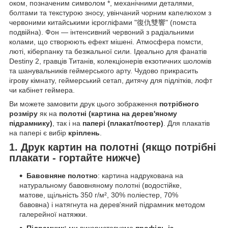
оком, позначеним символом *, механічними деталями,
болтами та текстурою зносу, увінчаний чорним капелюхом з
червоними китайськими ієрогліфами "復仇雙響" (помста
подвійна). Фон — інтенсивний червоний з радіальними
колами, що створюють ефект мішені. Атмосфера помсти,
люті, кіберпанку та безжальної сили. Ідеально для фанатів
Destiny 2, гравців Титанів, колекціонерів екзотичних шоломів
та шанувальників геймерського арту. Чудово прикрасить
ігрову кімнату, геймерський сетап, дитячу для підлітків, лофт
чи кабінет геймера.
Ви можете замовити друк цього зображення
потрібного
розміру
як на
полотні (картина на дерев'яному
підрамнику)
, так і на
папері (плакат/постер)
. Для плакатів
на папері є вибір
кріплень
.
1. Друк картин на полотні (якщо потрібні
плакати - гортайте нижче)
Бавовняне полотно
: картина надрукована на
натуральному бавовняному полотні (водостійке,
матове, щільність 350 г/м², 30% поліестер, 70%
бавовна) і натягнута на дерев'яний підрамник методом
галерейної натяжки.