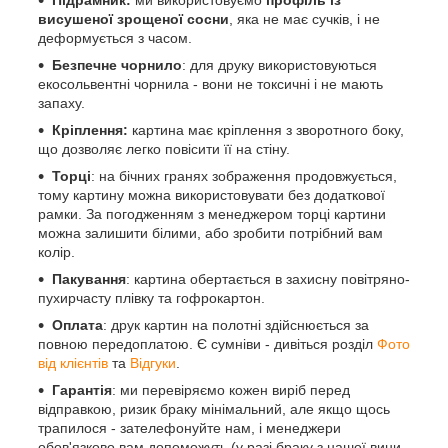
Підрамник:
ми використовуємо
профіль із
висушеної зрощеної сосни
, яка не має сучків, і не
деформується з часом.
Безпечне чорнило
: для друку використовуються
екосольвентні чорнила - вони не токсичні і не мають
запаху.
Кріплення:
картина має кріплення з зворотного боку,
що дозволяє легко повісити її на стіну.
Торці
: на бічних гранях зображення продовжується,
тому картину можна використовувати без додаткової
рамки. За погодженням з менеджером торці картини
можна залишити білими, або зробити потрібний вам
колір.
Пакування
: картина обертається в захисну повітряно-
пухирчасту плівку та гофрокартон.
Оплата
: друк картин на полотні здійснюється за
повною передоплатою. Є сумніви - дивіться розділ
Фото
від клієнтів
та
Відгуки
.
Гарантія
: ми перевіряємо кожен виріб перед
відправкою, ризик браку мінімальний, але якщо щось
трапилося - зателефонуйте нам, і менеджери
обов'язково вам допоможуть (у разі браку з нашої вини