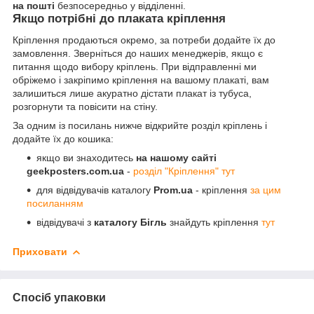
на пошті
безпосередньо у відділенні.
Якщо потрібні до плаката кріплення
Кріплення продаються окремо, за потреби додайте їх до
замовлення. Зверніться до наших менеджерів, якщо є
питання щодо вибору кріплень. При відправленні ми
обріжемо і закріпимо кріплення на вашому плакаті, вам
залишиться лише акуратно дістати плакат із тубуса,
розгорнути та повісити на стіну.
За одним із посилань нижче відкрийте розділ кріплень і
додайте їх до кошика:
якщо ви знаходитесь
на нашому сайті
geekposters.com.ua
-
розділ "Кріплення" тут
для відвідувачів каталогу
Prom.ua
- кріплення
за цим
посиланням
відвідувачі з
каталогу Бігль
знайдуть кріплення
тут
Приховати
Спосіб упаковки