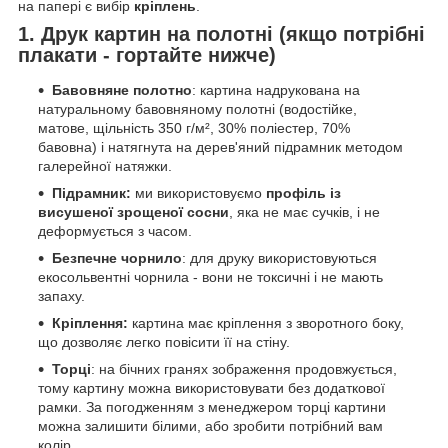
на папері є вибір
кріплень
.
1. Друк картин на полотні (якщо потрібні
плакати - гортайте нижче)
Бавовняне полотно
: картина надрукована на
натуральному бавовняному полотні (водостійке,
матове, щільність 350 г/м², 30% поліестер, 70%
бавовна) і натягнута на дерев'яний підрамник методом
галерейної натяжки.
Підрамник:
ми використовуємо
профіль із
висушеної зрощеної сосни
, яка не має сучків, і не
деформується з часом.
Безпечне чорнило
: для друку використовуються
екосольвентні чорнила - вони не токсичні і не мають
запаху.
Кріплення:
картина має кріплення з зворотного боку,
що дозволяє легко повісити її на стіну.
Торці
: на бічних гранях зображення продовжується,
тому картину можна використовувати без додаткової
рамки. За погодженням з менеджером торці картини
можна залишити білими, або зробити потрібний вам
колір.