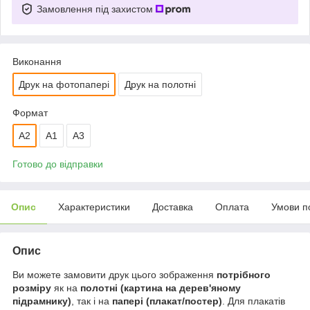
Замовлення під захистом
Виконання
Друк на фотопапері
Друк на полотні
Формат
A2
А1
A3
Готово до відправки
Опис
Характеристики
Доставка
Оплата
Умови п
Опис
Ви можете замовити друк цього зображення
потрібного
розміру
як на
полотні (картина на дерев'яному
підрамнику)
, так і на
папері (плакат/постер)
. Для плакатів