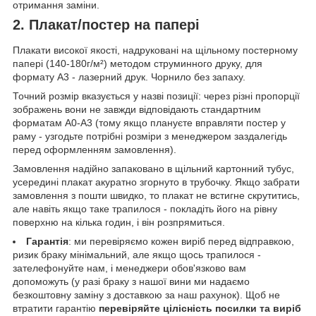
отримання заміни.
2. Плакат/постер на папері
Плакати високої якості, надруковані на щільному постерному
папері (140-180г/м²) методом струминного друку, для
формату А3 - лазерний друк. Чорнило без запаху.
Точний розмір вказується у назві позиції: через різні пропорції
зображень вони не завжди відповідають стандартним
форматам А0-А3 (тому якщо плануєте вправляти постер у
раму - узгодьте потрібні розміри з менеджером заздалегідь
перед оформленням замовлення).
Замовлення надійно запаковано в щільний картонний тубус,
усередині плакат акуратно згорнуто в трубочку. Якщо забрати
замовлення з пошти швидко, то плакат не встигне скрутитись,
але навіть якщо таке трапилося - покладіть його на рівну
поверхню на кілька годин, і він розпрямиться.
Гарантія
: ми перевіряємо кожен виріб перед відправкою,
ризик браку мінімальний, але якщо щось трапилося -
зателефонуйте нам, і менеджери обов'язково вам
допоможуть (у разі браку з нашої вини ми надаємо
безкоштовну заміну з доставкою за наш рахунок). Щоб не
втратити гарантію
перевіряйте цілісність посилки та виріб