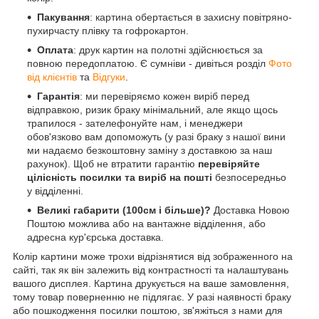
Пакування
: картина обертається в захисну повітряно-
пухирчасту плівку та гофрокартон.
Оплата
: друк картин на полотні здійснюється за
повною передоплатою. Є сумніви - дивіться розділ
Фото
від клієнтів
та
Відгуки
.
Гарантія
: ми перевіряємо кожен виріб перед
відправкою, ризик браку мінімальний, але якщо щось
трапилося - зателефонуйте нам, і менеджери
обов'язково вам допоможуть (у разі браку з нашої вини
ми надаємо безкоштовну заміну з доставкою за наш
рахунок). Щоб не втратити гарантію
перевіряйте
цілісність посилки та виріб на пошті
безпосередньо
у відділенні.
Великі габарити (100см і більше)?
Доставка Новою
Поштою можлива або на вантажне відділення, або
адресна кур'єрська доставка.
Колір картини може трохи відрізнятися від зображенного на
сайті, так як він залежить від контрастності та налаштувань
вашого дисплея. Картина друкується на ваше замовлення,
тому товар поверненню не підлягає. У разі наявності браку
або пошкодження посилки поштою, зв'яжіться з нами для