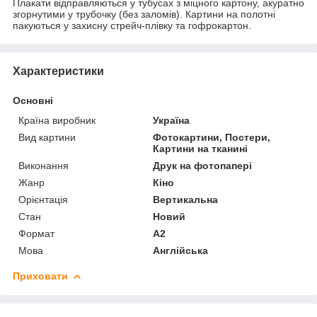
Плакати відправляються у тубусах з міцного картону, акуратно
згорнутими у трубочку (без заломів). Картини на полотні
пакуються у захисну стрейч-плівку та гофрокартон.
Характеристики
Основні
Країна виробник
Україна
Вид картини
Фотокартини, Постери,
Картини на тканині
Виконання
Друк на фотопапері
Жанр
Кіно
Орієнтація
Вертикальна
Стан
Новий
Формат
A2
Мова
Англійська
Приховати