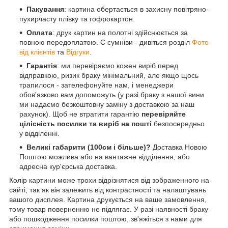
Пакування
: картина обертається в захисну повітряно-
пухирчасту плівку та гофрокартон.
Оплата
: друк картин на полотні здійснюється за
повною передоплатою. Є сумніви - дивіться розділ
Фото
від клієнтів
та
Відгуки
.
Гарантія
: ми перевіряємо кожен виріб перед
відправкою, ризик браку мінімальний, але якщо щось
трапилося - зателефонуйте нам, і менеджери
обов'язково вам допоможуть (у разі браку з нашої вини
ми надаємо безкоштовну заміну з доставкою за наш
рахунок). Щоб не втратити гарантію
перевіряйте
цілісність посилки та виріб на пошті
безпосередньо
у відділенні.
Великі габарити (100см і більше)?
Доставка Новою
Поштою можлива або на вантажне відділення, або
адресна кур'єрська доставка.
Колір картини може трохи відрізнятися від зображенного на
сайті, так як він залежить від контрастності та налаштувань
вашого дисплея. Картина друкується на ваше замовлення,
тому товар поверненню не підлягає. У разі наявності браку
або пошкодження посилки поштою, зв'яжіться з нами для