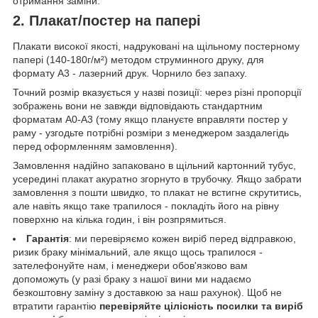
отримання заміни.
2. Плакат/постер на папері
Плакати високої якості, надруковані на щільному постерному
папері (140-180г/м²) методом струминного друку, для
формату А3 - лазерний друк. Чорнило без запаху.
Точний розмір вказується у назві позиції: через різні пропорції
зображень вони не завжди відповідають стандартним
форматам А0-А3 (тому якщо плануєте вправляти постер у
раму - узгодьте потрібні розміри з менеджером заздалегідь
перед оформленням замовлення).
Замовлення надійно запаковано в щільний картонний тубус,
усередині плакат акуратно згорнуто в трубочку. Якщо забрати
замовлення з пошти швидко, то плакат не встигне скрутитись,
але навіть якщо таке трапилося - покладіть його на рівну
поверхню на кілька годин, і він розпрямиться.
Гарантія
: ми перевіряємо кожен виріб перед відправкою,
ризик браку мінімальний, але якщо щось трапилося -
зателефонуйте нам, і менеджери обов'язково вам
допоможуть (у разі браку з нашої вини ми надаємо
безкоштовну заміну з доставкою за наш рахунок). Щоб не
втратити гарантію
перевіряйте цілісність посилки та виріб