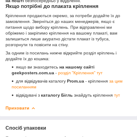
на пошті
безпосередньо у відділенні.
Якщо потрібні до плаката кріплення
Кріплення продаються окремо, за потреби додайте їх до
замовлення. Зверніться до наших менеджерів, якщо є
питання щодо вибору кріплень. При відправленні ми
обріжемо і закріпимо кріплення на вашому плакаті, вам
залишиться лише акуратно дістати плакат із тубуса,
розгорнути та повісити на стіну.
За одним із посилань нижче відкрийте розділ кріплень і
додайте їх до кошика:
якщо ви знаходитесь
на нашому сайті
geekposters.com.ua
-
розділ "Кріплення" тут
для відвідувачів каталогу
Prom.ua
- кріплення
за цим
посиланням
відвідувачі з
каталогу Бігль
знайдуть кріплення
тут
Приховати
Спосіб упаковки