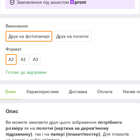
Замовлення під захистом
Виконання
Друк на фотопапері
Друк на полотні
Формат
A2
А1
A3
Готово до відправки
Опис
Характеристики
Доставка
Оплата
Умови п
Опис
Ви можете замовити друк цього зображення
потрібного
розміру
як на
полотні (картина на дерев'яному
підрамнику)
, так і на
папері (плакат/постер)
. Для плакатів
на папері є вибір
кріплень
.