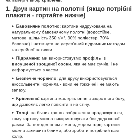
1. Друк картин на полотні (якщо потрібні
плакати - гортайте нижче)
Бавовняне полотно
: картина надрукована на
натуральному бавовняному полотні (водостійке,
матове, щільність 350 г/м², 30% поліестер, 70%
бавовна) і натягнута на дерев'яний підрамник методом
галерейної натяжки.
Підрамник:
ми використовуємо
профіль із
висушеної зрощеної сосни
, яка не має сучків, і не
деформується з часом.
Безпечне чорнило
: для друку використовуються
екосольвентні чорнила - вони не токсичні і не мають
запаху.
Кріплення:
картина має кріплення з зворотного боку,
що дозволяє легко повісити її на стіну.
Торці
: на бічних гранях зображення продовжується,
тому картину можна використовувати без додаткової
рамки. За погодженням з менеджером торці картини
можна залишити білими, або зробити потрібний вам
колір.