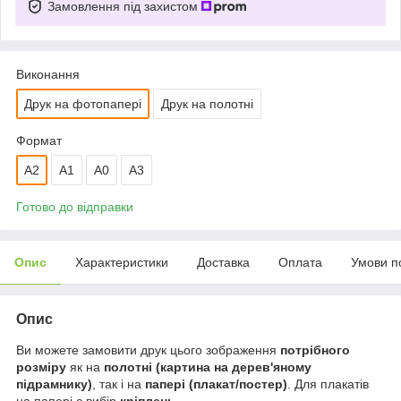
Замовлення під захистом
Виконання
Друк на фотопапері
Друк на полотні
Формат
A2
А1
A0
A3
Готово до відправки
Опис
Характеристики
Доставка
Оплата
Умови п
Опис
Ви можете замовити друк цього зображення
потрібного
розміру
як на
полотні (картина на дерев'яному
підрамнику)
, так і на
папері (плакат/постер)
. Для плакатів
на папері є вибір
кріплень
.