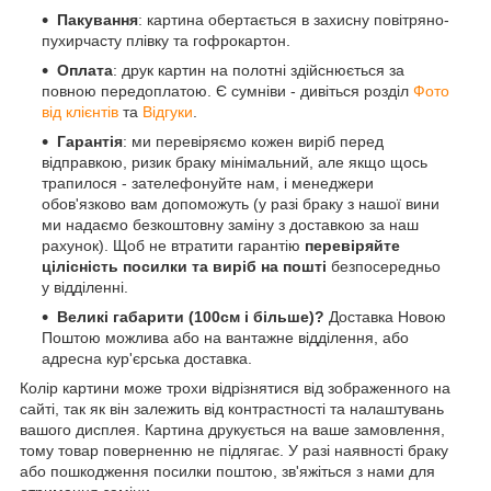
Пакування
: картина обертається в захисну повітряно-
пухирчасту плівку та гофрокартон.
Оплата
: друк картин на полотні здійснюється за
повною передоплатою. Є сумніви - дивіться розділ
Фото
від клієнтів
та
Відгуки
.
Гарантія
: ми перевіряємо кожен виріб перед
відправкою, ризик браку мінімальний, але якщо щось
трапилося - зателефонуйте нам, і менеджери
обов'язково вам допоможуть (у разі браку з нашої вини
ми надаємо безкоштовну заміну з доставкою за наш
рахунок). Щоб не втратити гарантію
перевіряйте
цілісність посилки та виріб на пошті
безпосередньо
у відділенні.
Великі габарити (100см і більше)?
Доставка Новою
Поштою можлива або на вантажне відділення, або
адресна кур'єрська доставка.
Колір картини може трохи відрізнятися від зображенного на
сайті, так як він залежить від контрастності та налаштувань
вашого дисплея. Картина друкується на ваше замовлення,
тому товар поверненню не підлягає. У разі наявності браку
або пошкодження посилки поштою, зв'яжіться з нами для