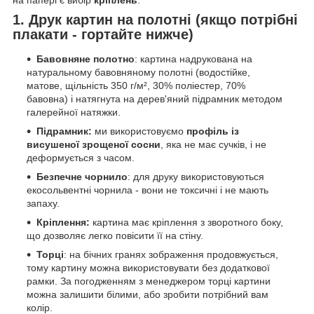
1. Друк картин на полотні (якщо потрібні
плакати - гортайте нижче)
Бавовняне полотно
: картина надрукована на
натуральному бавовняному полотні (водостійке,
матове, щільність 350 г/м², 30% поліестер, 70%
бавовна) і натягнута на дерев'яний підрамник методом
галерейної натяжки.
Підрамник:
ми використовуємо
профіль із
висушеної зрощеної сосни
, яка не має сучків, і не
деформується з часом.
Безпечне чорнило
: для друку використовуються
екосольвентні чорнила - вони не токсичні і не мають
запаху.
Кріплення:
картина має кріплення з зворотного боку,
що дозволяє легко повісити її на стіну.
Торці
: на бічних гранях зображення продовжується,
тому картину можна використовувати без додаткової
рамки. За погодженням з менеджером торці картини
можна залишити білими, або зробити потрібний вам
колір.