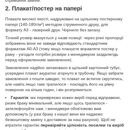
отримання заміни.
2. Плакат/постер на папері
Плакати високої якості, надруковані на щільному постерному
папері (140-180г/м²) методом струминного друку, для
формату А3 - лазерний друк. Чорнило без запаху.
Точний розмір вказується у назві позиції: через різні пропорції
зображень вони не завжди відповідають стандартним
форматам А0-А3 (тому якщо плануєте вправляти постер у
раму - узгодьте потрібні розміри з менеджером заздалегідь
перед оформленням замовлення).
Замовлення надійно запаковано в щільний картонний тубус,
усередині плакат акуратно згорнуто в трубочку. Якщо забрати
замовлення з пошти швидко, то плакат не встигне скрутитись,
але навіть якщо таке трапилося - покладіть його на рівну
поверхню на кілька годин, і він розпрямиться.
Гарантія
: ми перевіряємо кожен виріб перед відправкою,
ризик браку мінімальний, але якщо щось трапилося -
зателефонуйте нам, і менеджери обов'язково вам
допоможуть (у разі браку з нашої вини ми надаємо
безкоштовну заміну з доставкою за наш рахунок). Щоб не
втратити гарантію
перевіряйте цілісність посилки та виріб