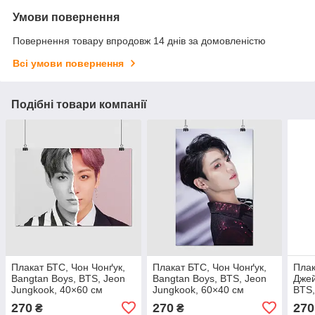
Умови повернення
Повернення товару впродовж 14 днів за домовленістю
Всі умови повернення
Подібні товари компанії
Плакат БТС, Чон Чонґук,
Плакат БТС, Чон Чонґук,
Плак
Bangtan Boys, BTS, Jeon
Bangtan Boys, BTS, Jeon
Джей
Jungkook, 40×60 см
Jungkook, 60×40 см
BTS,
60×4
270
270
270
₴
₴