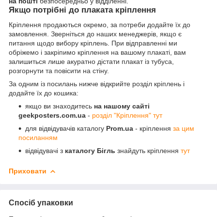
на пошті
безпосередньо у відділенні.
Якщо потрібні до плаката кріплення
Кріплення продаються окремо, за потреби додайте їх до
замовлення. Зверніться до наших менеджерів, якщо є
питання щодо вибору кріплень. При відправленні ми
обріжемо і закріпимо кріплення на вашому плакаті, вам
залишиться лише акуратно дістати плакат із тубуса,
розгорнути та повісити на стіну.
За одним із посилань нижче відкрийте розділ кріплень і
додайте їх до кошика:
якщо ви знаходитесь
на нашому сайті
geekposters.com.ua
-
розділ "Кріплення" тут
для відвідувачів каталогу
Prom.ua
- кріплення
за цим
посиланням
відвідувачі з
каталогу Бігль
знайдуть кріплення
тут
Приховати
Спосіб упаковки