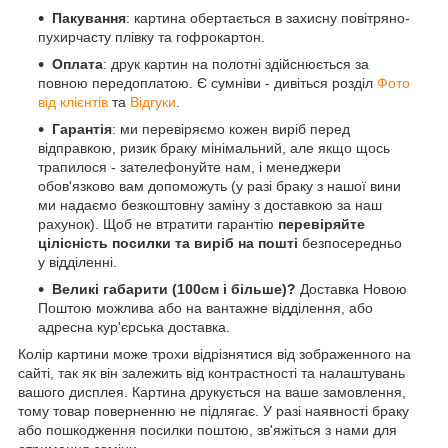
Пакування
: картина обертається в захисну повітряно-
пухирчасту плівку та гофрокартон.
Оплата
: друк картин на полотні здійснюється за
повною передоплатою. Є сумніви - дивіться розділ
Фото
від клієнтів
та
Відгуки
.
Гарантія
: ми перевіряємо кожен виріб перед
відправкою, ризик браку мінімальний, але якщо щось
трапилося - зателефонуйте нам, і менеджери
обов'язково вам допоможуть (у разі браку з нашої вини
ми надаємо безкоштовну заміну з доставкою за наш
рахунок). Щоб не втратити гарантію
перевіряйте
цілісність посилки та виріб на пошті
безпосередньо
у відділенні.
Великі габарити (100см і більше)?
Доставка Новою
Поштою можлива або на вантажне відділення, або
адресна кур'єрська доставка.
Колір картини може трохи відрізнятися від зображенного на
сайті, так як він залежить від контрастності та налаштувань
вашого дисплея. Картина друкується на ваше замовлення,
тому товар поверненню не підлягає. У разі наявності браку
або пошкодження посилки поштою, зв'яжіться з нами для