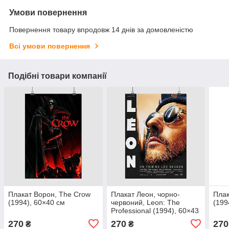
Умови повернення
Повернення товару впродовж 14 днів за домовленістю
Всі умови повернення
Подібні товари компанії
Плакат Ворон, The Crow
Плакат Леон, чорно-
Плак
(1994), 60×40 см
червоний, Leon: The
(199
Professional (1994), 60×43
см
270
270
270
₴
₴