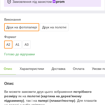
Замовлення під захистом
Виконання
Друк на фотопапері
Друк на полотні
Формат
A2
А1
A3
Готово до відправки
Опис
Характеристики
Доставка
Оплата
Умови п
Опис
Ви можете замовити друк цього зображення
потрібного
розміру
як на
полотні (картина на дерев'яному
підрамнику)
, так і на
папері (плакат/постер)
. Для плакатів
на папері є вибір
кріплень
.