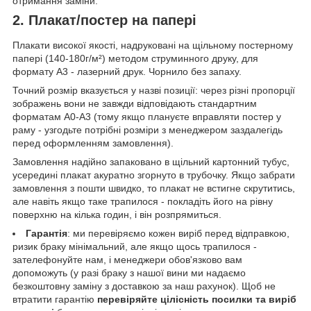
отримання заміни.
2. Плакат/постер на папері
Плакати високої якості, надруковані на щільному постерному
папері (140-180г/м²) методом струминного друку, для
формату А3 - лазерний друк. Чорнило без запаху.
Точний розмір вказується у назві позиції: через різні пропорції
зображень вони не завжди відповідають стандартним
форматам А0-А3 (тому якщо плануєте вправляти постер у
раму - узгодьте потрібні розміри з менеджером заздалегідь
перед оформленням замовлення).
Замовлення надійно запаковано в щільний картонний тубус,
усередині плакат акуратно згорнуто в трубочку. Якщо забрати
замовлення з пошти швидко, то плакат не встигне скрутитись,
але навіть якщо таке трапилося - покладіть його на рівну
поверхню на кілька годин, і він розпрямиться.
Гарантія
: ми перевіряємо кожен виріб перед відправкою,
ризик браку мінімальний, але якщо щось трапилося -
зателефонуйте нам, і менеджери обов'язково вам
допоможуть (у разі браку з нашої вини ми надаємо
безкоштовну заміну з доставкою за наш рахунок). Щоб не
втратити гарантію
перевіряйте цілісність посилки та виріб