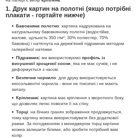
1. Друк картин на полотні (якщо потрібні
плакати - гортайте нижче)
Бавовняне полотно
: картина надрукована на
натуральному бавовняному полотні (водостійке,
матове, щільність 350 г/м², 30% поліестер, 70%
бавовна) і натягнута на дерев'яний підрамник методом
галерейної натяжки.
Підрамник:
ми використовуємо
профіль із
висушеної зрощеної сосни
, яка не має сучків, і не
деформується з часом.
Безпечне чорнило
: для друку використовуються
екосольвентні чорнила - вони не токсичні і не мають
запаху.
Кріплення:
картина має кріплення з зворотного боку,
що дозволяє легко повісити її на стіну.
Торці
: на бічних гранях зображення продовжується,
тому картину можна використовувати без додаткової
рамки. За погодженням з менеджером торці картини
можна залишити білими, або зробити потрібний вам
колір.