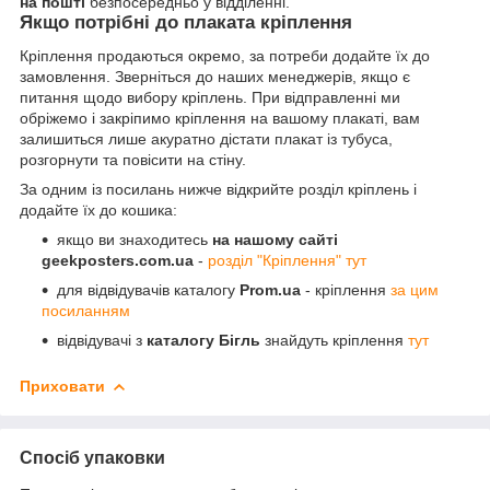
на пошті
безпосередньо у відділенні.
Якщо потрібні до плаката кріплення
Кріплення продаються окремо, за потреби додайте їх до
замовлення. Зверніться до наших менеджерів, якщо є
питання щодо вибору кріплень. При відправленні ми
обріжемо і закріпимо кріплення на вашому плакаті, вам
залишиться лише акуратно дістати плакат із тубуса,
розгорнути та повісити на стіну.
За одним із посилань нижче відкрийте розділ кріплень і
додайте їх до кошика:
якщо ви знаходитесь
на нашому сайті
geekposters.com.ua
-
розділ "Кріплення" тут
для відвідувачів каталогу
Prom.ua
- кріплення
за цим
посиланням
відвідувачі з
каталогу Бігль
знайдуть кріплення
тут
Приховати
Спосіб упаковки