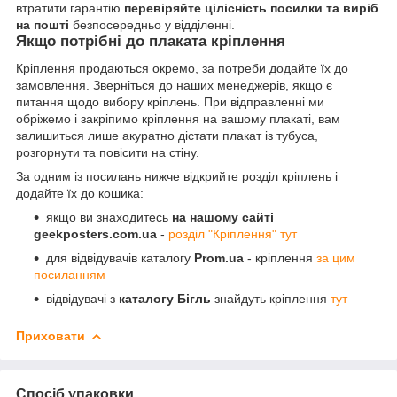
втратити гарантію
перевіряйте цілісність посилки та виріб
на пошті
безпосередньо у відділенні.
Якщо потрібні до плаката кріплення
Кріплення продаються окремо, за потреби додайте їх до
замовлення. Зверніться до наших менеджерів, якщо є
питання щодо вибору кріплень. При відправленні ми
обріжемо і закріпимо кріплення на вашому плакаті, вам
залишиться лише акуратно дістати плакат із тубуса,
розгорнути та повісити на стіну.
За одним із посилань нижче відкрийте розділ кріплень і
додайте їх до кошика:
якщо ви знаходитесь
на нашому сайті
geekposters.com.ua
-
розділ "Кріплення" тут
для відвідувачів каталогу
Prom.ua
- кріплення
за цим
посиланням
відвідувачі з
каталогу Бігль
знайдуть кріплення
тут
Приховати
Спосіб упаковки