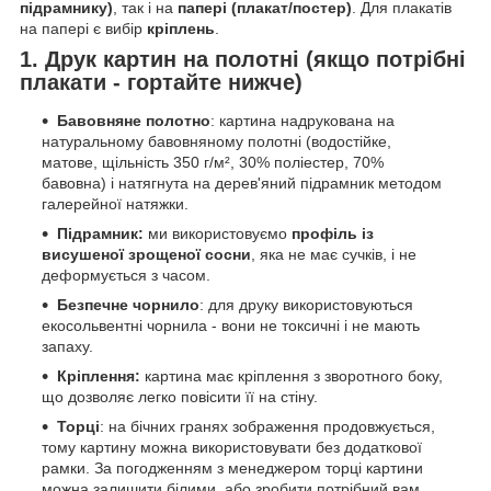
підрамнику)
, так і на
папері (плакат/постер)
. Для плакатів
на папері є вибір
кріплень
.
1. Друк картин на полотні (якщо потрібні
плакати - гортайте нижче)
Бавовняне полотно
: картина надрукована на
натуральному бавовняному полотні (водостійке,
матове, щільність 350 г/м², 30% поліестер, 70%
бавовна) і натягнута на дерев'яний підрамник методом
галерейної натяжки.
Підрамник:
ми використовуємо
профіль із
висушеної зрощеної сосни
, яка не має сучків, і не
деформується з часом.
Безпечне чорнило
: для друку використовуються
екосольвентні чорнила - вони не токсичні і не мають
запаху.
Кріплення:
картина має кріплення з зворотного боку,
що дозволяє легко повісити її на стіну.
Торці
: на бічних гранях зображення продовжується,
тому картину можна використовувати без додаткової
рамки. За погодженням з менеджером торці картини
можна залишити білими, або зробити потрібний вам