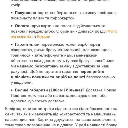
колір.
Пакування
: картина обертається в захисну повітряно-
пухирчасту плівку та гофрокартон.
Оплата
: друк картин на полотні здійснюється за
повною передоплатою. Є сумніви - дивіться розділ
Фото
від клієнтів
та
Відгуки
.
Гарантія
: ми перевіряємо кожен виріб перед
відправкою, ризик браку мінімальний, але якщо щось
трапилося - зателефонуйте нам, і менеджери
обов'язково вам допоможуть (у разі браку з нашої вини
ми надаємо безкоштовну заміну з доставкою за наш
рахунок). Щоб не втратити гарантію
перевіряйте
цілісність посилки та виріб на пошті
безпосередньо
у відділенні.
Великі габарити (100см і більше)?
Доставка Новою
Поштою можлива або на вантажне відділення, або
адресна кур'єрська доставка.
Колір картини може трохи відрізнятися від зображенного на
сайті, так як він залежить від контрастності та налаштувань
вашого дисплея. Картина друкується на ваше замовлення,
тому товар поверненню не підлягає. У разі наявності браку