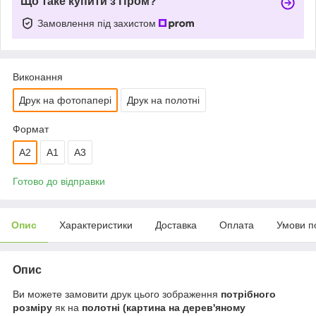
Що таке купити з Пром?
Замовлення під захистом
Виконання
Друк на фотопапері
Друк на полотні
Формат
A2
А1
A3
Готово до відправки
Опис
Характеристики
Доставка
Оплата
Умови п
Опис
Ви можете замовити друк цього зображення
потрібного
розміру
як на
полотні (картина на дерев'яному