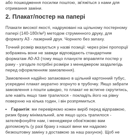
або пошкодження посилки поштою, зв'яжіться з нами для
отримання заміни.
2. Плакат/постер на папері
Плакати високої якості, надруковані на щільному постерному
папері (140-180г/м²) методом струминного друку, для
формату А3 - лазерний друк. Чорнило без запаху.
Точний розмір вказується у назві позиції: через різні пропорції
зображень вони не завжди відповідають стандартним
форматам А0-А3 (тому якщо плануєте вправляти постер у
раму - узгодьте потрібні розміри з менеджером заздалегідь
перед оформленням замовлення).
Замовлення надійно запаковано в щільний картонний тубус,
усередині плакат акуратно згорнуто в трубочку. Якщо забрати
замовлення з пошти швидко, то плакат не встигне скрутитись,
але навіть якщо таке трапилося - покладіть його на рівну
поверхню на кілька годин, і він розпрямиться.
Гарантія
: ми перевіряємо кожен виріб перед відправкою,
ризик браку мінімальний, але якщо щось трапилося -
зателефонуйте нам, і менеджери обов'язково вам
допоможуть (у разі браку з нашої вини ми надаємо
безкоштовну заміну з доставкою за наш рахунок). Щоб не