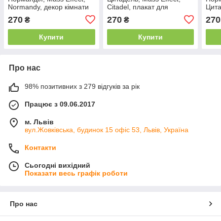
Normandy, декор кімнати
Citadel, плакат для
Цита
для геймера, 40×60 см
геймера, 40×60 см
Norm
270
270
270
₴
₴
для 
Купити
Купити
Про нас
98% позитивних з 279 відгуків за рік
Працює з 09.06.2017
м. Львів
вул.Жовківська, будинок 15 офіс 53, Львів, Україна
Контакти
Сьогодні вихідний
Показати весь графік роботи
Про нас