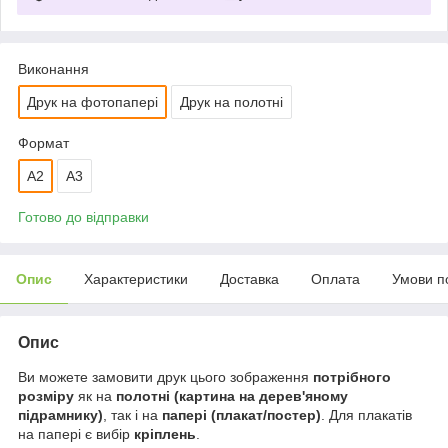
Виконання
Друк на фотопапері
Друк на полотні
Формат
A2
A3
Готово до відправки
Опис
Характеристики
Доставка
Оплата
Умови п
Опис
Ви можете замовити друк цього зображення
потрібного
розміру
як на
полотні (картина на дерев'яному
підрамнику)
, так і на
папері (плакат/постер)
. Для плакатів
на папері є вибір
кріплень
.