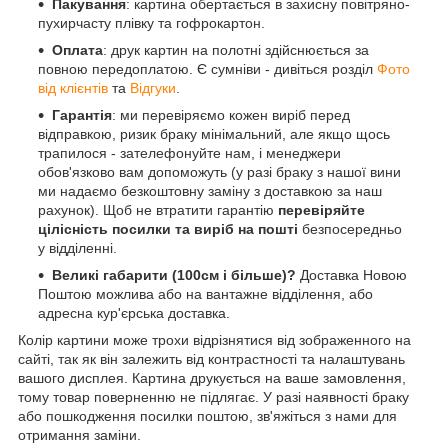
Пакування
: картина обертається в захисну повітряно-
пухирчасту плівку та гофрокартон.
Оплата
: друк картин на полотні здійснюється за
повною передоплатою. Є сумніви - дивіться розділ
Фото
від клієнтів
та
Відгуки
.
Гарантія
: ми перевіряємо кожен виріб перед
відправкою, ризик браку мінімальний, але якщо щось
трапилося - зателефонуйте нам, і менеджери
обов'язково вам допоможуть (у разі браку з нашої вини
ми надаємо безкоштовну заміну з доставкою за наш
рахунок). Щоб не втратити гарантію
перевіряйте
цілісність посилки та виріб на пошті
безпосередньо
у відділенні.
Великі габарити (100см і більше)?
Доставка Новою
Поштою можлива або на вантажне відділення, або
адресна кур'єрська доставка.
Колір картини може трохи відрізнятися від зображенного на
сайті, так як він залежить від контрастності та налаштувань
вашого дисплея. Картина друкується на ваше замовлення,
тому товар поверненню не підлягає. У разі наявності браку
або пошкодження посилки поштою, зв'яжіться з нами для
отримання заміни.