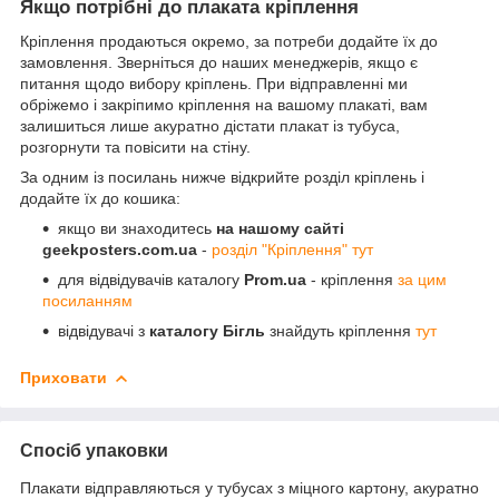
Якщо потрібні до плаката кріплення
Кріплення продаються окремо, за потреби додайте їх до
замовлення. Зверніться до наших менеджерів, якщо є
питання щодо вибору кріплень. При відправленні ми
обріжемо і закріпимо кріплення на вашому плакаті, вам
залишиться лише акуратно дістати плакат із тубуса,
розгорнути та повісити на стіну.
За одним із посилань нижче відкрийте розділ кріплень і
додайте їх до кошика:
якщо ви знаходитесь
на нашому сайті
geekposters.com.ua
-
розділ "Кріплення" тут
для відвідувачів каталогу
Prom.ua
- кріплення
за цим
посиланням
відвідувачі з
каталогу Бігль
знайдуть кріплення
тут
Приховати
Спосіб упаковки
Плакати відправляються у тубусах з міцного картону, акуратно