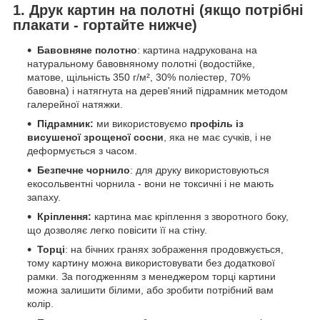
1. Друк картин на полотні (якщо потрібні
плакати - гортайте нижче)
Бавовняне полотно
: картина надрукована на
натуральному бавовняному полотні (водостійке,
матове, щільність 350 г/м², 30% поліестер, 70%
бавовна) і натягнута на дерев'яний підрамник методом
галерейної натяжки.
Підрамник:
ми використовуємо
профіль із
висушеної зрощеної сосни
, яка не має сучків, і не
деформується з часом.
Безпечне чорнило
: для друку використовуються
екосольвентні чорнила - вони не токсичні і не мають
запаху.
Кріплення:
картина має кріплення з зворотного боку,
що дозволяє легко повісити її на стіну.
Торці
: на бічних гранях зображення продовжується,
тому картину можна використовувати без додаткової
рамки. За погодженням з менеджером торці картини
можна залишити білими, або зробити потрібний вам
колір.