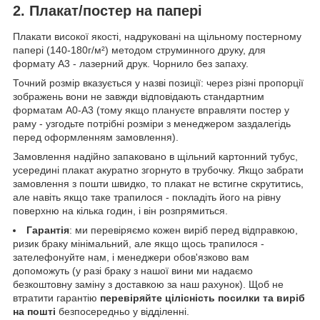
2. Плакат/постер на папері
Плакати високої якості, надруковані на щільному постерному
папері (140-180г/м²) методом струминного друку, для
формату А3 - лазерний друк. Чорнило без запаху.
Точний розмір вказується у назві позиції: через різні пропорції
зображень вони не завжди відповідають стандартним
форматам А0-А3 (тому якщо плануєте вправляти постер у
раму - узгодьте потрібні розміри з менеджером заздалегідь
перед оформленням замовлення).
Замовлення надійно запаковано в щільний картонний тубус,
усередині плакат акуратно згорнуто в трубочку. Якщо забрати
замовлення з пошти швидко, то плакат не встигне скрутитись,
але навіть якщо таке трапилося - покладіть його на рівну
поверхню на кілька годин, і він розпрямиться.
Гарантія
: ми перевіряємо кожен виріб перед відправкою,
ризик браку мінімальний, але якщо щось трапилося -
зателефонуйте нам, і менеджери обов'язково вам
допоможуть (у разі браку з нашої вини ми надаємо
безкоштовну заміну з доставкою за наш рахунок). Щоб не
втратити гарантію
перевіряйте цілісність посилки та виріб
на пошті
безпосередньо у відділенні.