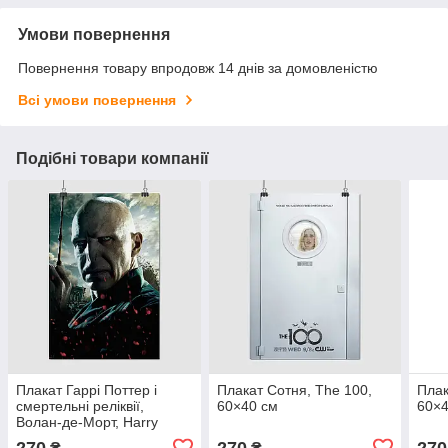
Умови повернення
Повернення товару впродовж 14 днів за домовленістю
Всі умови повернення
Подібні товари компанії
Плакат Гаррі Поттер і
Плакат Сотня, The 100,
Плак
смертельні реліквії,
60×40 см
60×4
Волан-де-Морт, Harry
Potter, 60×40 см
270
270
270