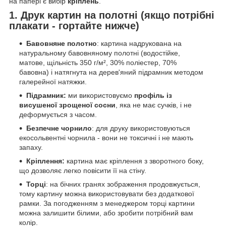
на папері є вибір
кріплень
.
1. Друк картин на полотні (якщо потрібні
плакати - гортайте нижче)
Бавовняне полотно
: картина надрукована на
натуральному бавовняному полотні (водостійке,
матове, щільність 350 г/м², 30% поліестер, 70%
бавовна) і натягнута на дерев'яний підрамник методом
галерейної натяжки.
Підрамник:
ми використовуємо
профіль із
висушеної зрощеної сосни
, яка не має сучків, і не
деформується з часом.
Безпечне чорнило
: для друку використовуються
екосольвентні чорнила - вони не токсичні і не мають
запаху.
Кріплення:
картина має кріплення з зворотного боку,
що дозволяє легко повісити її на стіну.
Торці
: на бічних гранях зображення продовжується,
тому картину можна використовувати без додаткової
рамки. За погодженням з менеджером торці картини
можна залишити білими, або зробити потрібний вам
колір.