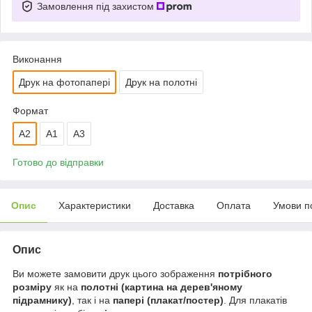
Замовлення під захистом
Виконання
Друк на фотопапері
Друк на полотні
Формат
A2
А1
A3
Готово до відправки
Опис
Характеристики
Доставка
Оплата
Умови п
Опис
Ви можете замовити друк цього зображення
потрібного
розміру
як на
полотні (картина на дерев'яному
підрамнику)
, так і на
папері (плакат/постер)
. Для плакатів