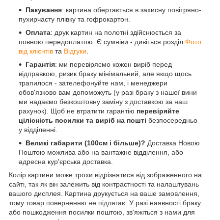
Пакування
: картина обертається в захисну повітряно-
пухирчасту плівку та гофрокартон.
Оплата
: друк картин на полотні здійснюється за
повною передоплатою. Є сумніви - дивіться розділ
Фото
від клієнтів
та
Відгуки
.
Гарантія
: ми перевіряємо кожен виріб перед
відправкою, ризик браку мінімальний, але якщо щось
трапилося - зателефонуйте нам, і менеджери
обов'язково вам допоможуть (у разі браку з нашої вини
ми надаємо безкоштовну заміну з доставкою за наш
рахунок). Щоб не втратити гарантію
перевіряйте
цілісність посилки та виріб на пошті
безпосередньо
у відділенні.
Великі габарити (100см і більше)?
Доставка Новою
Поштою можлива або на вантажне відділення, або
адресна кур'єрська доставка.
Колір картини може трохи відрізнятися від зображенного на
сайті, так як він залежить від контрастності та налаштувань
вашого дисплея. Картина друкується на ваше замовлення,
тому товар поверненню не підлягає. У разі наявності браку
або пошкодження посилки поштою, зв'яжіться з нами для