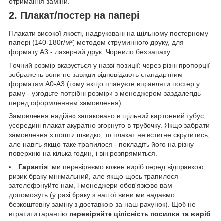
отримання заміни.
2. Плакат/постер на папері
Плакати високої якості, надруковані на щільному постерному
папері (140-180г/м²) методом струминного друку, для
формату А3 - лазерний друк. Чорнило без запаху.
Точний розмір вказується у назві позиції: через різні пропорції
зображень вони не завжди відповідають стандартним
форматам А0-А3 (тому якщо плануєте вправляти постер у
раму - узгодьте потрібні розміри з менеджером заздалегідь
перед оформленням замовлення).
Замовлення надійно запаковано в щільний картонний тубус,
усередині плакат акуратно згорнуто в трубочку. Якщо забрати
замовлення з пошти швидко, то плакат не встигне скрутитись,
але навіть якщо таке трапилося - покладіть його на рівну
поверхню на кілька годин, і він розпрямиться.
Гарантія
: ми перевіряємо кожен виріб перед відправкою,
ризик браку мінімальний, але якщо щось трапилося -
зателефонуйте нам, і менеджери обов'язково вам
допоможуть (у разі браку з нашої вини ми надаємо
безкоштовну заміну з доставкою за наш рахунок). Щоб не
втратити гарантію
перевіряйте цілісність посилки та виріб