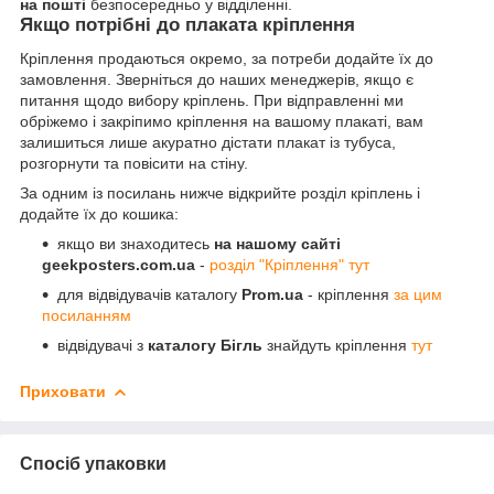
на пошті
безпосередньо у відділенні.
Якщо потрібні до плаката кріплення
Кріплення продаються окремо, за потреби додайте їх до
замовлення. Зверніться до наших менеджерів, якщо є
питання щодо вибору кріплень. При відправленні ми
обріжемо і закріпимо кріплення на вашому плакаті, вам
залишиться лише акуратно дістати плакат із тубуса,
розгорнути та повісити на стіну.
За одним із посилань нижче відкрийте розділ кріплень і
додайте їх до кошика:
якщо ви знаходитесь
на нашому сайті
geekposters.com.ua
-
розділ "Кріплення" тут
для відвідувачів каталогу
Prom.ua
- кріплення
за цим
посиланням
відвідувачі з
каталогу Бігль
знайдуть кріплення
тут
Приховати
Спосіб упаковки