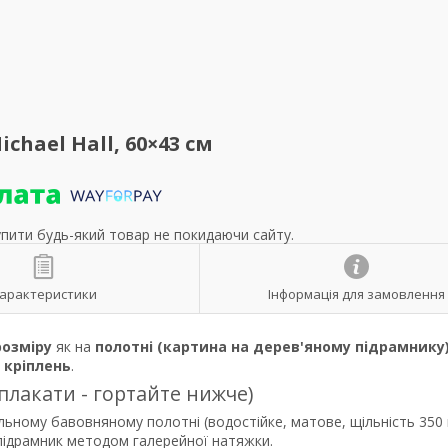
chael Hall, 60×43 см
упити будь-який товар не покидаючи сайту.
арактеристики
Інформація для замовлення
розміру
як на
полотні (картина на дерев'яному підрамнику
р
кріплень
.
 плакати - гортайте нижче)
льному бавовняному полотні (водостійке, матове, щільність 350 
 підрамник методом галерейної натяжки.