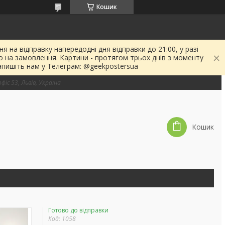
Кошик
я на відправку напередодні дня відправки до 21:00, у разі
о на замовлення. Картини - протягом трьох днів з моменту
апишіть нам у Телеграм: @geekpostersua
фіс 53, Львів, Україна
Кошик
Готово до відправки
Код:
1058