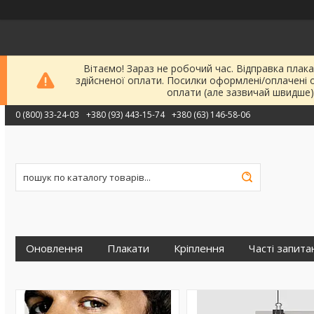
Вітаємо! Зараз не робочий час. Відправка плака
здійсненої оплати. Посилки оформлені/оплачені 
оплати (але зазвичай швидше)
0 (800) 33-24-03
+380 (93) 443-15-74
+380 (63) 146-58-06
Оновлення
Плакати
Кріплення
Часті запита