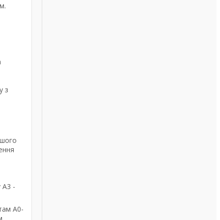
м.
а
у з
ашого
ення
 А3 -
там А0-
м