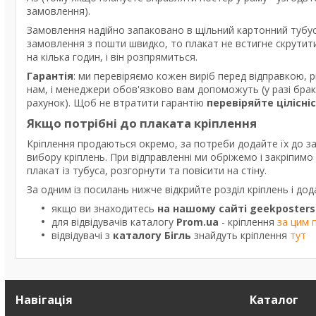
замовлення).
Замовлення надійно запаковано в щільний картонний тубус
замовлення з пошти швидко, то плакат не встигне скрутити
на кілька годин, і він розпрямиться.
Гарантія
: ми перевіряємо кожен виріб перед відправкою, 
нам, і менеджери обов'язково вам допоможуть (у разі бра
рахунок). Щоб не втратити гарантію
перевіряйте цілісні
Якщо потрібні до плаката кріплення
Кріплення продаються окремо, за потреби додайте їх до з
вибору кріплень. При відправленні ми обріжемо і закріпим
плакат із тубуса, розгорнути та повісити на стіну.
За одним із посилань нижче відкрийте розділ кріплень і дод
якщо ви знаходитесь
на нашому сайті geekposters
для відвідувачів каталогу
Prom.ua
- кріплення
за цим 
відвідувачі з
каталогу Бігль
знайдуть кріплення
тут
Навігація
Каталог