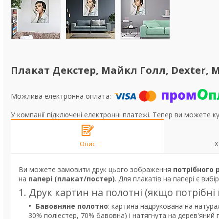
Плакат Декстер, Майкл Голл, Dexter, Mi
У компанії підключені електронні платежі. Тепер ви можете к
Опис
Х
Ви можете замовити друк цього зображення
потрібного 
на
папері (плакат/постер)
. Для плакатів на папері є вибі
1. Друк картин на полотні (якщо потрібні
Бавовняне полотно
: картина надрукована на натура
30% поліестер, 70% бавовна) і натягнута на дерев'яний