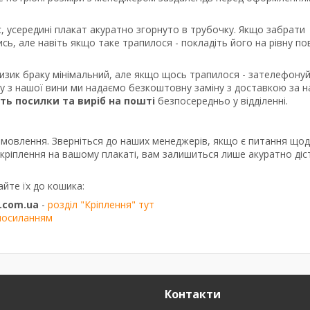
, усередині плакат акуратно згорнуто в трубочку. Якщо забрати
сь, але навіть якщо таке трапилося - покладіть його на рівну п
ризик браку мінімальний, але якщо щось трапилося - зателефону
ку з нашої вини ми надаємо безкоштовну заміну з доставкою за 
сть посилки та виріб на пошті
безпосередньо у відділенні.
амовлення. Зверніться до наших менеджерів, якщо є питання що
о кріплення на вашому плакаті, вам залишиться лише акуратно діс
айте їх до кошика:
.com.ua
-
розділ "Кріплення" тут
посиланням
Контакти