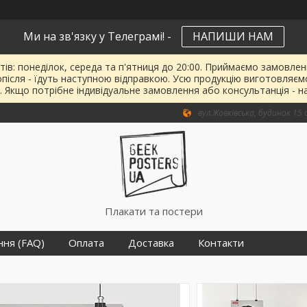
Ми на зв'язку у Телеграмі! -
НАПИШИ НАМ
тів: понеділок, середа та п'ятниця до 20:00. Приймаємо замовленн
опісля - їдуть наступною відправкою. Усю продукцію виготовляєм
. Якщо потрібне індивідуальне замовлення або консультанція - н
вул.Жовківська, будинок 15 о
Плакати та постери
ння (FAQ)
Оплата
Доставка
Контакти