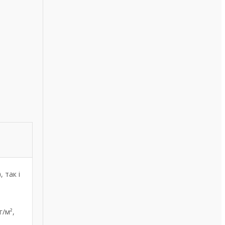
)
, так і
г/м²,