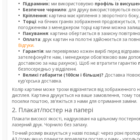
Підрамник:
ми використовуємо
профіль із висуше
Безпечне чорнило
: для друку використовуються екос
Кріплення:
картина має кріплення з зворотного боку, 
Торці
: на бічних гранях зображення продовжується, 
погодженням з менеджером торці картини можна залишит
Пакування
: картина обертається в захисну повітрян
Оплата
: друк картин на полотні здійснюється за пов
Відгуки
.
Гарантія
: ми перевіряємо кожен виріб перед відправ
зателефонуйте нам, і менеджери обов'язково вам допом
доставкою за наш рахунок). Щоб не втратити гарантію
безпосередньо у відділенні.
Великі габарити (100см і більше)?
Доставка Новою 
кур'єрська доставка.
Колір картини може трохи відрізнятися від зображенного н
дисплея. Картина друкується на ваше замовлення, тому то
посилки поштою, зв'яжіться з нами для отримання заміни.
2. Плакат/постер на папері
Плакати високої якості, надруковані на щільному постерно
лазерний друк. Чорнило без запаху.
Точний розмір вказується у назві позиції: через різні про
А3 (тому якщо плануєте вправляти постер у раму - узгодь