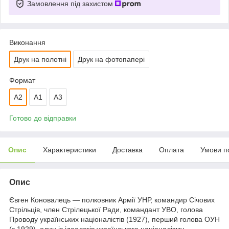
Замовлення під захистом
Виконання
Друк на полотні
Друк на фотопапері
Формат
A2
А1
A3
Готово до відправки
Опис
Характеристики
Доставка
Оплата
Умови п
Опис
Євген Коновалець — полковник Армії УНР, командир Січових
Стрільців, член Стрілецької Ради, командант УВО, голова
Проводу українських націоналістів (1927), перший голова ОУН
(з 1929), один із ідеологів українського націоналізму.