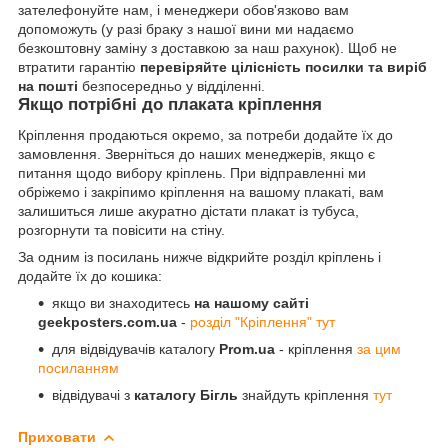
зателефонуйте нам, і менеджери обов'язково вам
допоможуть (у разі браку з нашої вини ми надаємо
безкоштовну заміну з доставкою за наш рахунок). Щоб не
втратити гарантію
перевіряйте цілісність посилки та виріб
на пошті
безпосередньо у відділенні.
Якщо потрібні до плаката кріплення
Кріплення продаються окремо, за потреби додайте їх до
замовлення. Зверніться до наших менеджерів, якщо є
питання щодо вибору кріплень. При відправленні ми
обріжемо і закріпимо кріплення на вашому плакаті, вам
залишиться лише акуратно дістати плакат із тубуса,
розгорнути та повісити на стіну.
За одним із посилань нижче відкрийте розділ кріплень і
додайте їх до кошика:
якщо ви знаходитесь
на нашому сайті
geekposters.com.ua
-
розділ "Кріплення" тут
для відвідувачів каталогу
Prom.ua
- кріплення
за цим
посиланням
відвідувачі з
каталогу Бігль
знайдуть кріплення
тут
Приховати