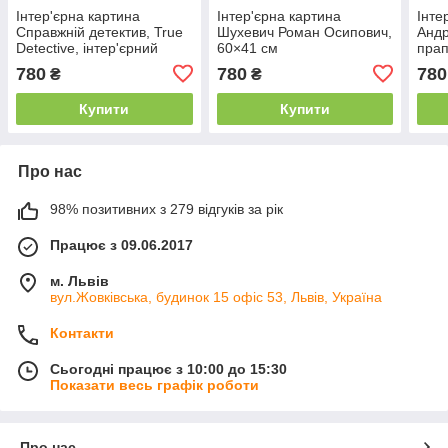
Інтер'єрна картина
Інтер'єрна картина
Інте
Справжній детектив, True
Шухевич Роман Осипович,
Андр
Detective, інтер'єрний
60×41 см
прап
постер серіалу, 60×41 см
Band
780
780
780
₴
₴
60×4
Купити
Купити
Про нас
98% позитивних з 279 відгуків за рік
Працює з 09.06.2017
м. Львів
вул.Жовківська, будинок 15 офіс 53, Львів, Україна
Контакти
Сьогодні працює з 10:00 до 15:30
Показати весь графік роботи
Про нас