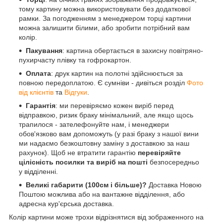
тому картину можна використовувати без додаткової
рамки. За погодженням з менеджером торці картини
можна залишити білими, або зробити потрібний вам
колір.
Пакування
: картина обертається в захисну повітряно-
пухирчасту плівку та гофрокартон.
Оплата
: друк картин на полотні здійснюється за
повною передоплатою. Є сумніви - дивіться розділ
Фото
від клієнтів
та
Відгуки
.
Гарантія
: ми перевіряємо кожен виріб перед
відправкою, ризик браку мінімальний, але якщо щось
трапилося - зателефонуйте нам, і менеджери
обов'язково вам допоможуть (у разі браку з нашої вини
ми надаємо безкоштовну заміну з доставкою за наш
рахунок). Щоб не втратити гарантію
перевіряйте
цілісність посилки та виріб на пошті
безпосередньо
у відділенні.
Великі габарити (100см і більше)?
Доставка Новою
Поштою можлива або на вантажне відділення, або
адресна кур'єрська доставка.
Колір картини може трохи відрізнятися від зображенного на