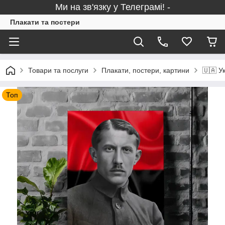
Ми на зв'язку у Телеграмі! -
Плакати та постери
Товари та послуги
Плакати, постери, картини
🇺🇦 Ук
Топ