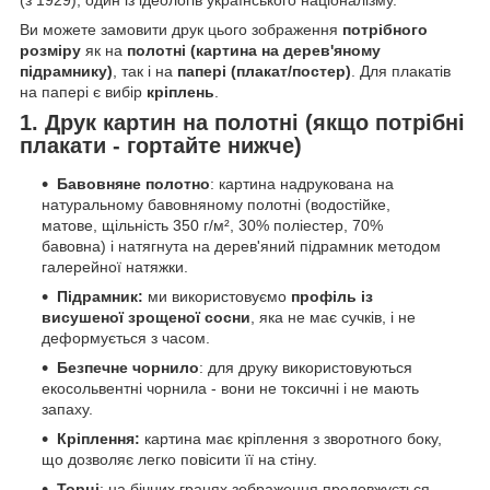
Ви можете замовити друк цього зображення
потрібного
розміру
як на
полотні (картина на дерев'яному
підрамнику)
, так і на
папері (плакат/постер)
. Для плакатів
на папері є вибір
кріплень
.
1. Друк картин на полотні (якщо потрібні
плакати - гортайте нижче)
Бавовняне полотно
: картина надрукована на
натуральному бавовняному полотні (водостійке,
матове, щільність 350 г/м², 30% поліестер, 70%
бавовна) і натягнута на дерев'яний підрамник методом
галерейної натяжки.
Підрамник:
ми використовуємо
профіль із
висушеної зрощеної сосни
, яка не має сучків, і не
деформується з часом.
Безпечне чорнило
: для друку використовуються
екосольвентні чорнила - вони не токсичні і не мають
запаху.
Кріплення:
картина має кріплення з зворотного боку,
що дозволяє легко повісити її на стіну.
Торці
: на бічних гранях зображення продовжується,