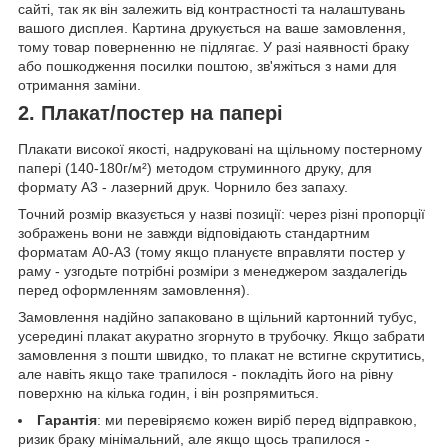
сайті, так як він залежить від контрастності та налаштувань
вашого дисплея. Картина друкується на ваше замовлення,
тому товар поверненню не підлягає. У разі наявності браку
або пошкодження посилки поштою, зв'яжіться з нами для
отримання заміни.
2. Плакат/постер на папері
Плакати високої якості, надруковані на щільному постерному
папері (140-180г/м²) методом струминного друку, для
формату А3 - лазерний друк. Чорнило без запаху.
Точний розмір вказується у назві позиції: через різні пропорції
зображень вони не завжди відповідають стандартним
форматам А0-А3 (тому якщо плануєте вправляти постер у
раму - узгодьте потрібні розміри з менеджером заздалегідь
перед оформленням замовлення).
Замовлення надійно запаковано в щільний картонний тубус,
усередині плакат акуратно згорнуто в трубочку. Якщо забрати
замовлення з пошти швидко, то плакат не встигне скрутитись,
але навіть якщо таке трапилося - покладіть його на рівну
поверхню на кілька годин, і він розпрямиться.
Гарантія
: ми перевіряємо кожен виріб перед відправкою,
ризик браку мінімальний, але якщо щось трапилося -