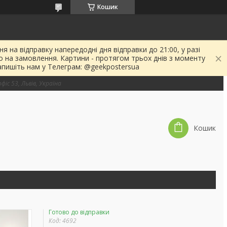
Кошик
я на відправку напередодні дня відправки до 21:00, у разі
о на замовлення. Картини - протягом трьох днів з моменту
апишіть нам у Телеграм: @geekpostersua
фіс 53, Львів, Україна
Кошик
Готово до відправки
Код:
4692