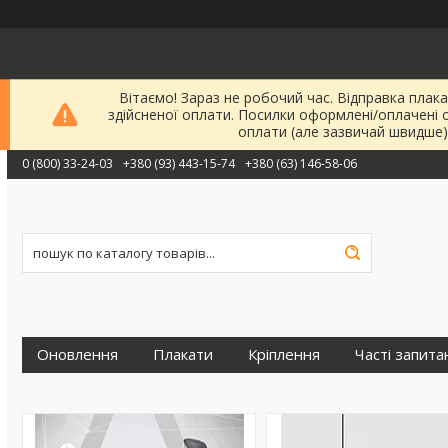
Вітаємо! Зараз не робочий час. Відправка плака
здійсненої оплати. Посилки оформлені/оплачені 
оплати (але зазвичай швидше)
0 (800) 33-24-03
+380 (93) 443-15-74
+380 (63) 146-58-06
Оновлення
Плакати
Кріплення
Часті запита