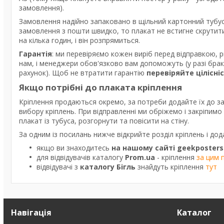
замовлення).
Замовлення надійно запаковано в щільний картонний тубус
замовлення з пошти швидко, то плакат не встигне скрутити
на кілька годин, і він розпрямиться.
Гарантія
: ми перевіряємо кожен виріб перед відправкою, 
нам, і менеджери обов'язково вам допоможуть (у разі бра
рахунок). Щоб не втратити гарантію
перевіряйте цілісні
Якщо потрібні до плаката кріплення
Кріплення продаються окремо, за потреби додайте їх до з
вибору кріплень. При відправленні ми обріжемо і закріпим
плакат із тубуса, розгорнути та повісити на стіну.
За одним із посилань нижче відкрийте розділ кріплень і дод
якщо ви знаходитесь
на нашому сайті geekposters
для відвідувачів каталогу
Prom.ua
- кріплення
за цим 
відвідувачі з
каталогу Бігль
знайдуть кріплення
тут
Навігація
Каталог