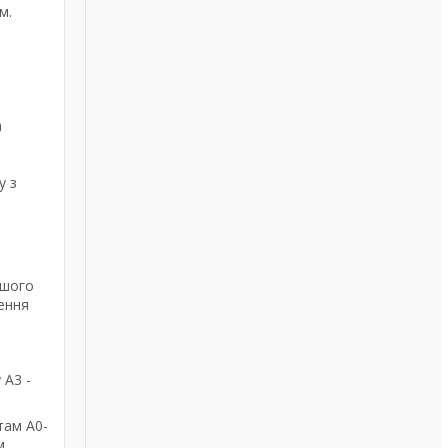
м.
а
у з
ашого
ення
 А3 -
там А0-
м