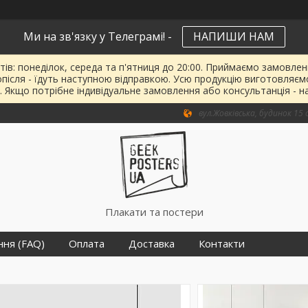
Ми на зв'язку у Телеграмі! -
НАПИШИ НАМ
тів: понеділок, середа та п'ятниця до 20:00. Приймаємо замовленн
опісля - їдуть наступною відправкою. Усю продукцію виготовляєм
. Якщо потрібне індивідуальне замовлення або консультанція - н
вул.Жовківська, будинок 15 о
Плакати та постери
ння (FAQ)
Оплата
Доставка
Контакти