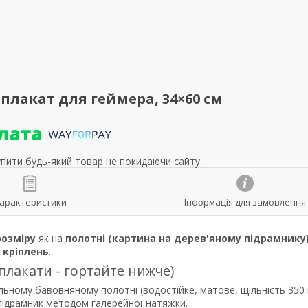
, плакат для геймера, 34×60 см
упити будь-який товар не покидаючи сайту.
арактеристики
Інформація для замовлення
розміру
як на
полотні (картина на дерев'яному підрамнику
р
кріплень
.
 плакати - гортайте нижче)
льному бавовняному полотні (водостійке, матове, щільність 350 
 підрамник методом галерейної натяжки.