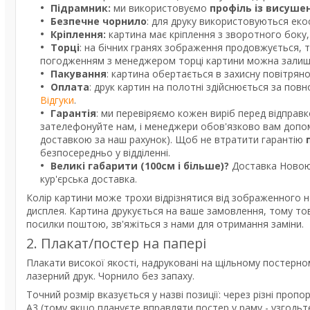
Підрамник:
ми використовуємо
профіль із висуше
Безпечне чорнило
: для друку використовуються екос
Кріплення:
картина має кріплення з зворотного боку, 
Торці
: на бічних гранях зображення продовжується, 
погодженням з менеджером торці картини можна залишит
Пакування
: картина обертається в захисну повітрян
Оплата
: друк картин на полотні здійснюється за пов
Відгуки
.
Гарантія
: ми перевіряємо кожен виріб перед відправ
зателефонуйте нам, і менеджери обов'язково вам допом
доставкою за наш рахунок). Щоб не втратити гарантію
безпосередньо у відділенні.
Великі габарити (100см і більше)?
Доставка Новою 
кур'єрська доставка.
Колір картини може трохи відрізнятися від зображенного н
дисплея. Картина друкується на ваше замовлення, тому то
посилки поштою, зв'яжіться з нами для отримання заміни.
2. Плакат/постер на папері
Плакати високої якості, надруковані на щільному постерно
лазерний друк. Чорнило без запаху.
Точний розмір вказується у назві позиції: через різні про
А3 (тому якщо плануєте вправляти постер у раму - узгодь