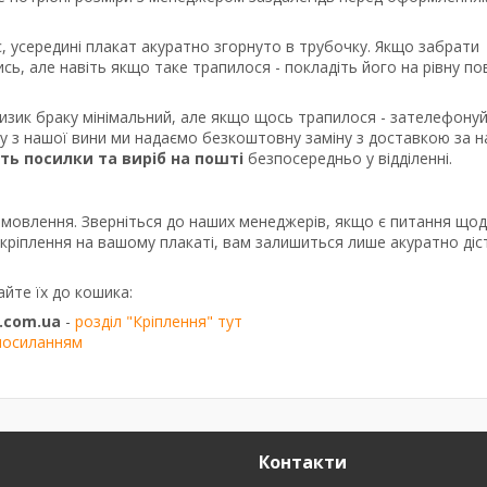
, усередині плакат акуратно згорнуто в трубочку. Якщо забрати
сь, але навіть якщо таке трапилося - покладіть його на рівну п
ризик браку мінімальний, але якщо щось трапилося - зателефону
ку з нашої вини ми надаємо безкоштовну заміну з доставкою за 
сть посилки та виріб на пошті
безпосередньо у відділенні.
амовлення. Зверніться до наших менеджерів, якщо є питання що
о кріплення на вашому плакаті, вам залишиться лише акуратно діс
айте їх до кошика:
.com.ua
-
розділ "Кріплення" тут
посиланням
Контакти