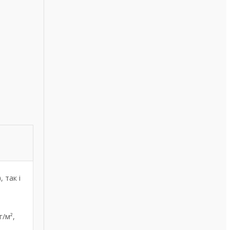
)
, так і
г/м²,