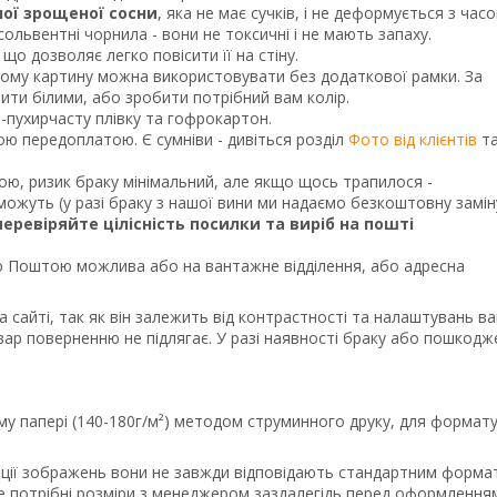
ної зрощеної сосни
, яка не має сучків, і не деформується з часо
ольвентні чорнила - вони не токсичні і не мають запаху.
що дозволяє легко повісити її на стіну.
тому картину можна використовувати без додаткової рамки. За
и білими, або зробити потрібний вам колір.
о-пухирчасту плівку та гофрокартон.
ною передоплатою. Є сумніви - дивіться розділ
Фото від клієнтів
т
кою, ризик браку мінімальний, але якщо щось трапилося -
ожуть (у разі браку з нашої вини ми надаємо безкоштовну замін
перевіряйте цілісність посилки та виріб на пошті
Поштою можлива або на вантажне відділення, або адресна
а сайті, так як він залежить від контрастності та налаштувань в
вар поверненню не підлягає. У разі наявності браку або пошкодж
му папері (140-180г/м²) методом струминного друку, для формату
порції зображень вони не завжди відповідають стандартним форма
те потрібні розміри з менеджером заздалегідь перед оформлення