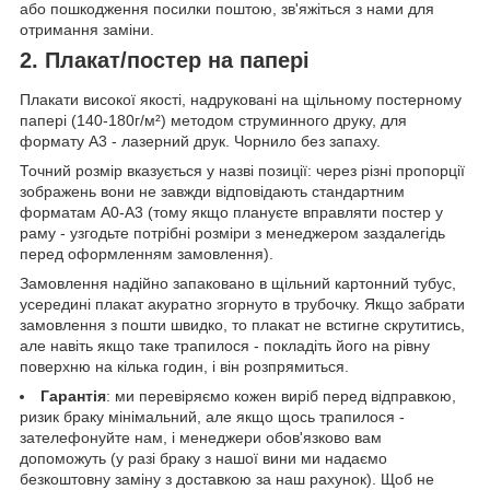
або пошкодження посилки поштою, зв'яжіться з нами для
отримання заміни.
2. Плакат/постер на папері
Плакати високої якості, надруковані на щільному постерному
папері (140-180г/м²) методом струминного друку, для
формату А3 - лазерний друк. Чорнило без запаху.
Точний розмір вказується у назві позиції: через різні пропорції
зображень вони не завжди відповідають стандартним
форматам А0-А3 (тому якщо плануєте вправляти постер у
раму - узгодьте потрібні розміри з менеджером заздалегідь
перед оформленням замовлення).
Замовлення надійно запаковано в щільний картонний тубус,
усередині плакат акуратно згорнуто в трубочку. Якщо забрати
замовлення з пошти швидко, то плакат не встигне скрутитись,
але навіть якщо таке трапилося - покладіть його на рівну
поверхню на кілька годин, і він розпрямиться.
Гарантія
: ми перевіряємо кожен виріб перед відправкою,
ризик браку мінімальний, але якщо щось трапилося -
зателефонуйте нам, і менеджери обов'язково вам
допоможуть (у разі браку з нашої вини ми надаємо
безкоштовну заміну з доставкою за наш рахунок). Щоб не