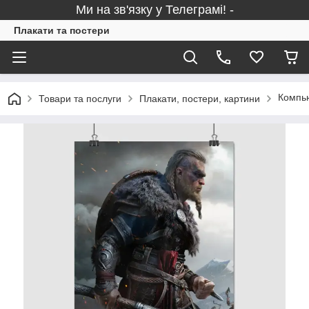
Ми на зв'язку у Телеграмі! -
Плакати та постери
Компью
Товари та послуги
Плакати, постери, картини