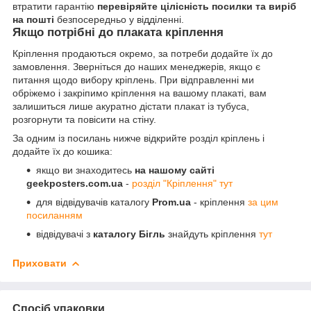
втратити гарантію
перевіряйте цілісність посилки та виріб
на пошті
безпосередньо у відділенні.
Якщо потрібні до плаката кріплення
Кріплення продаються окремо, за потреби додайте їх до
замовлення. Зверніться до наших менеджерів, якщо є
питання щодо вибору кріплень. При відправленні ми
обріжемо і закріпимо кріплення на вашому плакаті, вам
залишиться лише акуратно дістати плакат із тубуса,
розгорнути та повісити на стіну.
За одним із посилань нижче відкрийте розділ кріплень і
додайте їх до кошика:
якщо ви знаходитесь
на нашому сайті
geekposters.com.ua
-
розділ "Кріплення" тут
для відвідувачів каталогу
Prom.ua
- кріплення
за цим
посиланням
відвідувачі з
каталогу Бігль
знайдуть кріплення
тут
Приховати
Спосіб упаковки