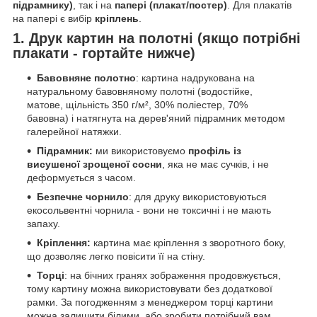
підрамнику)
, так і на
папері (плакат/постер)
. Для плакатів
на папері є вибір
кріплень
.
1. Друк картин на полотні (якщо потрібні
плакати - гортайте нижче)
Бавовняне полотно
: картина надрукована на
натуральному бавовняному полотні (водостійке,
матове, щільність 350 г/м², 30% поліестер, 70%
бавовна) і натягнута на дерев'яний підрамник методом
галерейної натяжки.
Підрамник:
ми використовуємо
профіль із
висушеної зрощеної сосни
, яка не має сучків, і не
деформується з часом.
Безпечне чорнило
: для друку використовуються
екосольвентні чорнила - вони не токсичні і не мають
запаху.
Кріплення:
картина має кріплення з зворотного боку,
що дозволяє легко повісити її на стіну.
Торці
: на бічних гранях зображення продовжується,
тому картину можна використовувати без додаткової
рамки. За погодженням з менеджером торці картини
можна залишити білими, або зробити потрібний вам