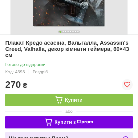
Плакат Кредо асасіна, Вальгалла, Assassin's
Creed, Valhalla, декор кімнати геймера, 60×43
см
Готово до відправки
Код: 4393
Роздріб
270
₴
Купити
або
Купити з