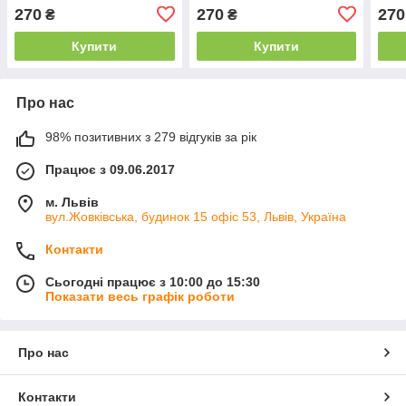
кімнати геймера, 60×43
60×42 см
кімн
270
270
270
₴
₴
см
см
Купити
Купити
Про нас
98% позитивних з 279 відгуків за рік
Працює з 09.06.2017
м. Львів
вул.Жовківська, будинок 15 офіс 53, Львів, Україна
Контакти
Сьогодні працює з 10:00 до 15:30
Показати весь графік роботи
Про нас
Контакти