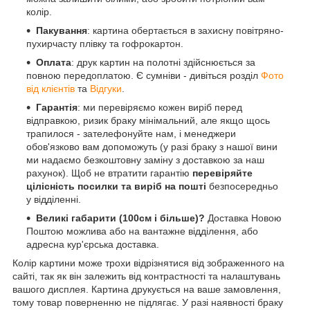
колір.
Пакування
: картина обертається в захисну повітряно-
пухирчасту плівку та гофрокартон.
Оплата
: друк картин на полотні здійснюється за
повною передоплатою. Є сумніви - дивіться розділ
Фото
від клієнтів
та
Відгуки
.
Гарантія
: ми перевіряємо кожен виріб перед
відправкою, ризик браку мінімальний, але якщо щось
трапилося - зателефонуйте нам, і менеджери
обов'язково вам допоможуть (у разі браку з нашої вини
ми надаємо безкоштовну заміну з доставкою за наш
рахунок). Щоб не втратити гарантію
перевіряйте
цілісність посилки та виріб на пошті
безпосередньо
у відділенні.
Великі габарити (100см і більше)?
Доставка Новою
Поштою можлива або на вантажне відділення, або
адресна кур'єрська доставка.
Колір картини може трохи відрізнятися від зображенного на
сайті, так як він залежить від контрастності та налаштувань
вашого дисплея. Картина друкується на ваше замовлення,
тому товар поверненню не підлягає. У разі наявності браку