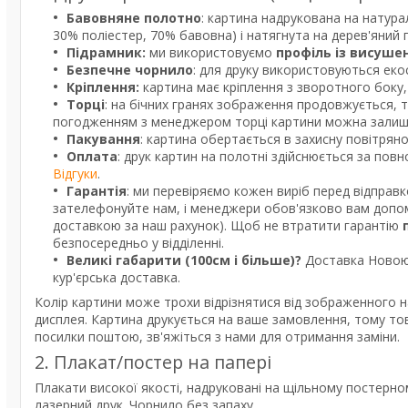
Бавовняне полотно
: картина надрукована на натура
30% поліестер, 70% бавовна) і натягнута на дерев'яний
Підрамник:
ми використовуємо
профіль із висуше
Безпечне чорнило
: для друку використовуються екос
Кріплення:
картина має кріплення з зворотного боку, 
Торці
: на бічних гранях зображення продовжується, 
погодженням з менеджером торці картини можна залишит
Пакування
: картина обертається в захисну повітрян
Оплата
: друк картин на полотні здійснюється за пов
Відгуки
.
Гарантія
: ми перевіряємо кожен виріб перед відправ
зателефонуйте нам, і менеджери обов'язково вам допом
доставкою за наш рахунок). Щоб не втратити гарантію
безпосередньо у відділенні.
Великі габарити (100см і більше)?
Доставка Новою 
кур'єрська доставка.
Колір картини може трохи відрізнятися від зображенного н
дисплея. Картина друкується на ваше замовлення, тому то
посилки поштою, зв'яжіться з нами для отримання заміни.
2. Плакат/постер на папері
Плакати високої якості, надруковані на щільному постерно
лазерний друк. Чорнило без запаху.