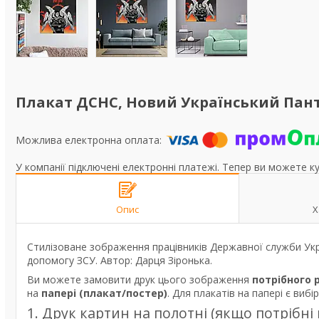
Плакат ДСНС, Новий Український Панте
У компанії підключені електронні платежі. Тепер ви можете к
Опис
Х
Стилізоване зображення працівників Державної служби Укра
допомогу ЗСУ. Автор: Дарця Зіронька.
Ви можете замовити друк цього зображення
потрібного 
на
папері (плакат/постер)
. Для плакатів на папері є вибі
1. Друк картин на полотні (якщо потрібні