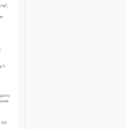
г/м²,
м.
а
у з
ашого
ення
 А3 -