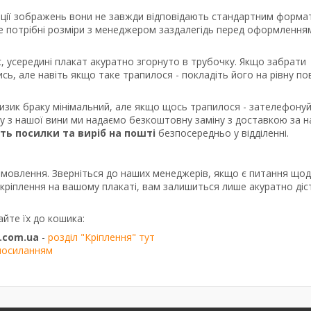
порції зображень вони не завжди відповідають стандартним форма
те потрібні розміри з менеджером заздалегідь перед оформлення
, усередині плакат акуратно згорнуто в трубочку. Якщо забрати
сь, але навіть якщо таке трапилося - покладіть його на рівну п
ризик браку мінімальний, але якщо щось трапилося - зателефону
ку з нашої вини ми надаємо безкоштовну заміну з доставкою за 
сть посилки та виріб на пошті
безпосередньо у відділенні.
амовлення. Зверніться до наших менеджерів, якщо є питання що
о кріплення на вашому плакаті, вам залишиться лише акуратно діс
айте їх до кошика:
.com.ua
-
розділ "Кріплення" тут
посиланням