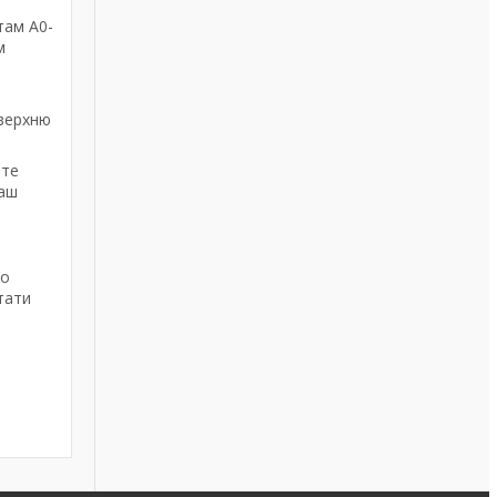
там А0-
м
оверхню
йте
наш
до
тати