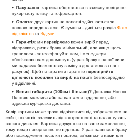
Пакування
: картина обертається в захисну повітряно-
пухирчасту плівку та гофрокартон.
Оплата
: друк картин на полотні здійснюється за
повною передоплатою. Є сумніви - дивіться розділ
Фото
від клієнтів
та
Відгуки
.
Гарантія
: ми перевіряємо кожен виріб перед
відправкою, ризик браку мінімальний, але якщо щось
трапилося - зателефонуйте нам, і менеджери
обов'язково вам допоможуть (у разі браку з нашої вини
ми надаємо безкоштовну заміну з доставкою за наш
рахунок). Щоб не втратити гарантію
перевіряйте
цілісність посилки та виріб на пошті
безпосередньо
у відділенні.
Великі габарити (100см і більше)?
Доставка Новою
Поштою можлива або на вантажне відділення, або
адресна кур'єрська доставка.
Колір картини може трохи відрізнятися від зображенного на
сайті, так як він залежить від контрастності та налаштувань
вашого дисплея. Картина друкується на ваше замовлення,
тому товар поверненню не підлягає. У разі наявності браку
або пошкодження посилки поштою, зв'яжіться з нами для