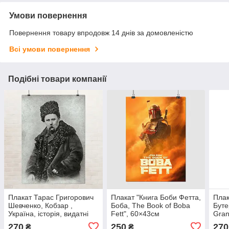
Умови повернення
Повернення товару впродовж 14 днів за домовленістю
Всі умови повернення
Подібні товари компанії
Плакат Тарас Григорович
Плакат "Книга Боби Фетта,
Плак
Шевченко, Кобзар ,
Боба, The Book of Boba
Буте
Україна, історія, видатні
Fett", 60×43см
Gran
письменники, 60×43 см
270
250
270
₴
₴