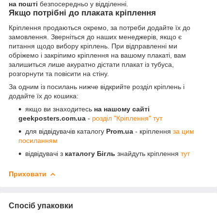
на пошті
безпосередньо у відділенні.
Якщо потрібні до плаката кріплення
Кріплення продаються окремо, за потреби додайте їх до
замовлення. Зверніться до наших менеджерів, якщо є
питання щодо вибору кріплень. При відправленні ми
обріжемо і закріпимо кріплення на вашому плакаті, вам
залишиться лише акуратно дістати плакат із тубуса,
розгорнути та повісити на стіну.
За одним із посилань нижче відкрийте розділ кріплень і
додайте їх до кошика:
якщо ви знаходитесь
на нашому сайті
geekposters.com.ua
-
розділ "Кріплення" тут
для відвідувачів каталогу
Prom.ua
- кріплення
за цим
посиланням
відвідувачі з
каталогу Бігль
знайдуть кріплення
тут
Приховати
Спосіб упаковки