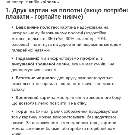
на папері є вибір
кріплень
.
1. Друк картин на полотні (якщо потрібні
плакати - гортайте нижче)
Бавовняне полотно
: картина надрукована на
натуральному бавовняному полотні (водостійке,
матове, щільність 350 г/м², 30% поліестер, 70%
бавовна) і натягнута на дерев'яний підрамник методом
галерейної натяжки.
Підрамник:
ми використовуємо
профіль із
висушеної зрощеної сосни
, яка не має сучків, і не
деформується з часом.
Безпечне чорнило
: для друку використовуються
екосольвентні чорнила - вони не токсичні і не мають
запаху.
Кріплення:
картина має кріплення з зворотного боку,
що дозволяє легко повісити її на стіну.
Торці
: на бічних гранях зображення продовжується,
тому картину можна використовувати без додаткової
рамки. За погодженням з менеджером торці картини
можна залишити білими, або зробити потрібний вам
колір.