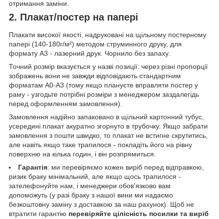
отримання заміни.
2. Плакат/постер на папері
Плакати високої якості, надруковані на щільному постерному
папері (140-180г/м²) методом струминного друку, для
формату А3 - лазерний друк. Чорнило без запаху.
Точний розмір вказується у назві позиції: через різні пропорції
зображень вони не завжди відповідають стандартним
форматам А0-А3 (тому якщо плануєте вправляти постер у
раму - узгодьте потрібні розміри з менеджером заздалегідь
перед оформленням замовлення).
Замовлення надійно запаковано в щільний картонний тубус,
усередині плакат акуратно згорнуто в трубочку. Якщо забрати
замовлення з пошти швидко, то плакат не встигне скрутитись,
але навіть якщо таке трапилося - покладіть його на рівну
поверхню на кілька годин, і він розпрямиться.
Гарантія
: ми перевіряємо кожен виріб перед відправкою,
ризик браку мінімальний, але якщо щось трапилося -
зателефонуйте нам, і менеджери обов'язково вам
допоможуть (у разі браку з нашої вини ми надаємо
безкоштовну заміну з доставкою за наш рахунок). Щоб не
втратити гарантію
перевіряйте цілісність посилки та виріб