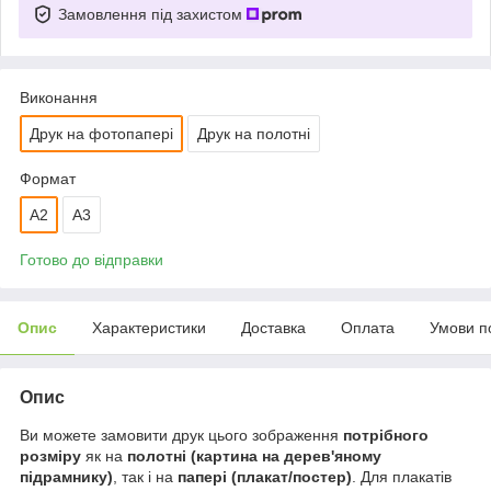
Замовлення під захистом
Виконання
Друк на фотопапері
Друк на полотні
Формат
A2
A3
Готово до відправки
Опис
Характеристики
Доставка
Оплата
Умови п
Опис
Ви можете замовити друк цього зображення
потрібного
розміру
як на
полотні (картина на дерев'яному
підрамнику)
, так і на
папері (плакат/постер)
. Для плакатів