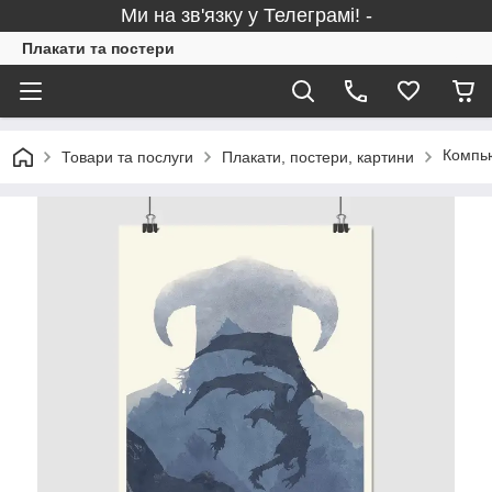
Ми на зв'язку у Телеграмі! -
Плакати та постери
Компью
Товари та послуги
Плакати, постери, картини