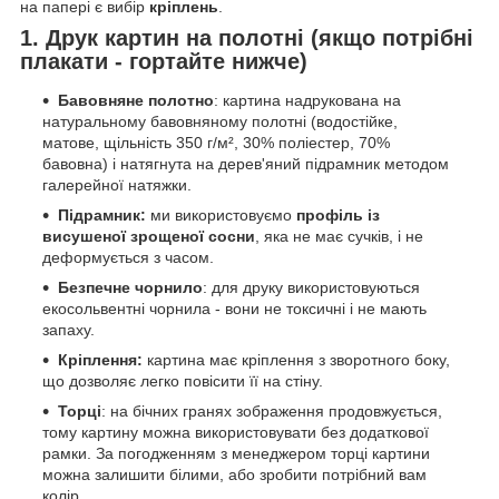
на папері є вибір
кріплень
.
1. Друк картин на полотні (якщо потрібні
плакати - гортайте нижче)
Бавовняне полотно
: картина надрукована на
натуральному бавовняному полотні (водостійке,
матове, щільність 350 г/м², 30% поліестер, 70%
бавовна) і натягнута на дерев'яний підрамник методом
галерейної натяжки.
Підрамник:
ми використовуємо
профіль із
висушеної зрощеної сосни
, яка не має сучків, і не
деформується з часом.
Безпечне чорнило
: для друку використовуються
екосольвентні чорнила - вони не токсичні і не мають
запаху.
Кріплення:
картина має кріплення з зворотного боку,
що дозволяє легко повісити її на стіну.
Торці
: на бічних гранях зображення продовжується,
тому картину можна використовувати без додаткової
рамки. За погодженням з менеджером торці картини
можна залишити білими, або зробити потрібний вам
колір.