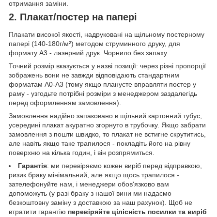
отримання заміни.
2. Плакат/постер на папері
Плакати високої якості, надруковані на щільному постерному
папері (140-180г/м²) методом струминного друку, для
формату А3 - лазерний друк. Чорнило без запаху.
Точний розмір вказується у назві позиції: через різні пропорції
зображень вони не завжди відповідають стандартним
форматам А0-А3 (тому якщо плануєте вправляти постер у
раму - узгодьте потрібні розміри з менеджером заздалегідь
перед оформленням замовлення).
Замовлення надійно запаковано в щільний картонний тубус,
усередині плакат акуратно згорнуто в трубочку. Якщо забрати
замовлення з пошти швидко, то плакат не встигне скрутитись,
але навіть якщо таке трапилося - покладіть його на рівну
поверхню на кілька годин, і він розпрямиться.
Гарантія
: ми перевіряємо кожен виріб перед відправкою,
ризик браку мінімальний, але якщо щось трапилося -
зателефонуйте нам, і менеджери обов'язково вам
допоможуть (у разі браку з нашої вини ми надаємо
безкоштовну заміну з доставкою за наш рахунок). Щоб не
втратити гарантію
перевіряйте цілісність посилки та виріб