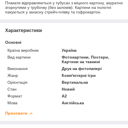
Плакати відправляються у тубусах з міцного картону, акуратно
згорнутими у трубочку (без заломів). Картини на полотні
пакуються у захисну стрейч-плівку та гофрокартон.
Характеристики
Основні
Країна виробник
Україна
Вид картини
Фотокартини, Постери,
Картини на тканині
Виконання
Друк на фотопапері
Жанр
Комп'ютерні ігри
Орієнтація
Вертикальна
Стан
Новий
Формат
A2
Мова
Англійська
Приховати