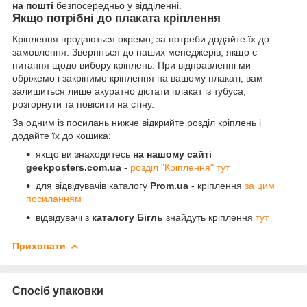
на пошті
безпосередньо у відділенні.
Якщо потрібні до плаката кріплення
Кріплення продаються окремо, за потреби додайте їх до
замовлення. Зверніться до наших менеджерів, якщо є
питання щодо вибору кріплень. При відправленні ми
обріжемо і закріпимо кріплення на вашому плакаті, вам
залишиться лише акуратно дістати плакат із тубуса,
розгорнути та повісити на стіну.
За одним із посилань нижче відкрийте розділ кріплень і
додайте їх до кошика:
якщо ви знаходитесь
на нашому сайті
geekposters.com.ua
-
розділ "Кріплення" тут
для відвідувачів каталогу
Prom.ua
- кріплення
за цим
посиланням
відвідувачі з
каталогу Бігль
знайдуть кріплення
тут
Приховати
Спосіб упаковки