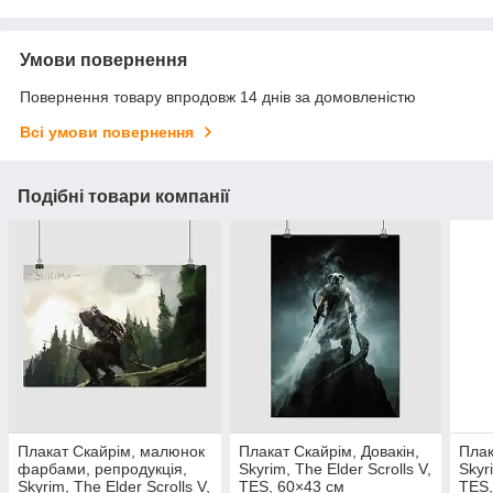
Умови повернення
Повернення товару впродовж 14 днів за домовленістю
Всі умови повернення
Подібні товари компанії
Плакат Скайрім, малюнок
Плакат Скайрім, Довакін,
Плак
фарбами, репродукція,
Skyrim, The Elder Scrolls V,
Skyr
Skyrim, The Elder Scrolls V,
TES, 60×43 см
TES,