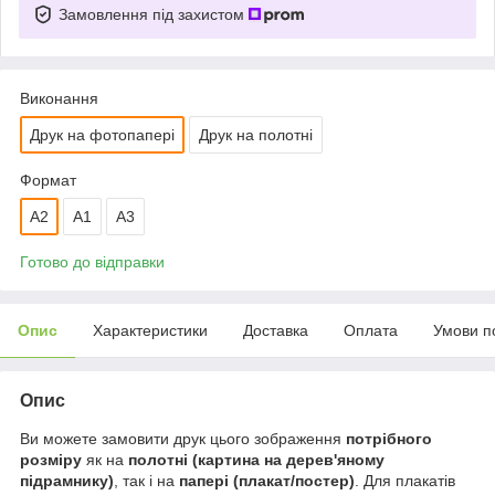
Замовлення під захистом
Виконання
Друк на фотопапері
Друк на полотні
Формат
A2
А1
A3
Готово до відправки
Опис
Характеристики
Доставка
Оплата
Умови п
Опис
Ви можете замовити друк цього зображення
потрібного
розміру
як на
полотні (картина на дерев'яному
підрамнику)
, так і на
папері (плакат/постер)
. Для плакатів