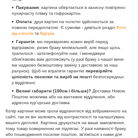
Пакування
: картина обертається в захисну повітряно-
пухирчасту плівку та гофрокартон.
Оплата
: друк картин на полотні здійснюється за
повною передоплатою. Є сумніви - дивіться розділ
Фото
від клієнтів
та
Відгуки
.
Гарантія
: ми перевіряємо кожен виріб перед
відправкою, ризик браку мінімальний, але якщо щось
трапилося - зателефонуйте нам, і менеджери
обов'язково вам допоможуть (у разі браку з нашої вини
ми надаємо безкоштовну заміну з доставкою за наш
рахунок). Щоб не втратити гарантію
перевіряйте
цілісність посилки та виріб на пошті
безпосередньо
у відділенні.
Великі габарити (100см і більше)?
Доставка Новою
Поштою можлива або на вантажне відділення, або
адресна кур'єрська доставка.
Колір картини може трохи відрізнятися від зображенного на
сайті, так як він залежить від контрастності та налаштувань
вашого дисплея. Картина друкується на ваше замовлення,
тому товар поверненню не підлягає. У разі наявності браку
або пошкодження посилки поштою, зв'яжіться з нами для