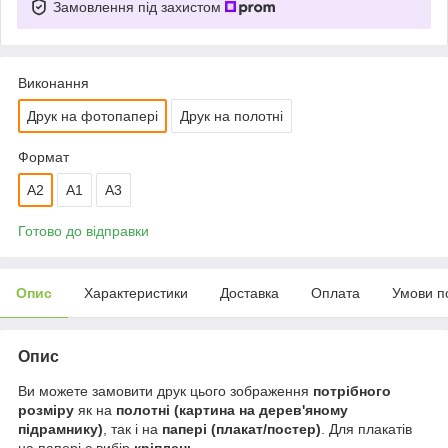
Замовлення під захистом
Виконання
Друк на фотопапері
Друк на полотні
Формат
A2
А1
A3
Готово до відправки
Опис
Характеристики
Доставка
Оплата
Умови п
Опис
Ви можете замовити друк цього зображення
потрібного
розміру
як на
полотні (картина на дерев'яному
підрамнику)
, так і на
папері (плакат/постер)
. Для плакатів
на папері є вибір
кріплень
.