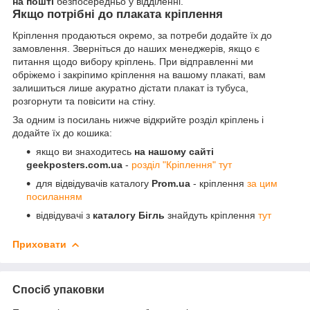
на пошті
безпосередньо у відділенні.
Якщо потрібні до плаката кріплення
Кріплення продаються окремо, за потреби додайте їх до
замовлення. Зверніться до наших менеджерів, якщо є
питання щодо вибору кріплень. При відправленні ми
обріжемо і закріпимо кріплення на вашому плакаті, вам
залишиться лише акуратно дістати плакат із тубуса,
розгорнути та повісити на стіну.
За одним із посилань нижче відкрийте розділ кріплень і
додайте їх до кошика:
якщо ви знаходитесь
на нашому сайті
geekposters.com.ua
-
розділ "Кріплення" тут
для відвідувачів каталогу
Prom.ua
- кріплення
за цим
посиланням
відвідувачі з
каталогу Бігль
знайдуть кріплення
тут
Приховати
Спосіб упаковки