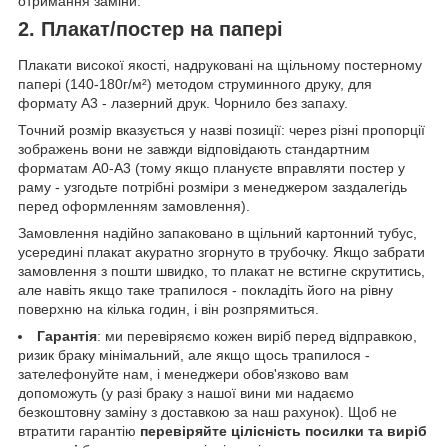
отримання заміни.
2. Плакат/постер на папері
Плакати високої якості, надруковані на щільному постерному
папері (140-180г/м²) методом струминного друку, для
формату А3 - лазерний друк. Чорнило без запаху.
Точний розмір вказується у назві позиції: через різні пропорції
зображень вони не завжди відповідають стандартним
форматам А0-А3 (тому якщо плануєте вправляти постер у
раму - узгодьте потрібні розміри з менеджером заздалегідь
перед оформленням замовлення).
Замовлення надійно запаковано в щільний картонний тубус,
усередині плакат акуратно згорнуто в трубочку. Якщо забрати
замовлення з пошти швидко, то плакат не встигне скрутитись,
але навіть якщо таке трапилося - покладіть його на рівну
поверхню на кілька годин, і він розпрямиться.
Гарантія
: ми перевіряємо кожен виріб перед відправкою,
ризик браку мінімальний, але якщо щось трапилося -
зателефонуйте нам, і менеджери обов'язково вам
допоможуть (у разі браку з нашої вини ми надаємо
безкоштовну заміну з доставкою за наш рахунок). Щоб не
втратити гарантію
перевіряйте цілісність посилки та виріб