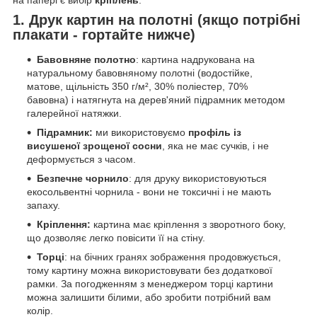
1. Друк картин на полотні (якщо потрібні
плакати - гортайте нижче)
Бавовняне полотно
: картина надрукована на
натуральному бавовняному полотні (водостійке,
матове, щільність 350 г/м², 30% поліестер, 70%
бавовна) і натягнута на дерев'яний підрамник методом
галерейної натяжки.
Підрамник:
ми використовуємо
профіль із
висушеної зрощеної сосни
, яка не має сучків, і не
деформується з часом.
Безпечне чорнило
: для друку використовуються
екосольвентні чорнила - вони не токсичні і не мають
запаху.
Кріплення:
картина має кріплення з зворотного боку,
що дозволяє легко повісити її на стіну.
Торці
: на бічних гранях зображення продовжується,
тому картину можна використовувати без додаткової
рамки. За погодженням з менеджером торці картини
можна залишити білими, або зробити потрібний вам
колір.