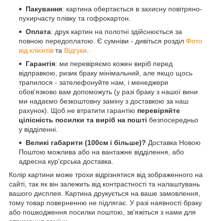
Пакування
: картина обертається в захисну повітряно-
пухирчасту плівку та гофрокартон.
Оплата
: друк картин на полотні здійснюється за
повною передоплатою. Є сумніви - дивіться розділ
Фото
від клієнтів
та
Відгуки
.
Гарантія
: ми перевіряємо кожен виріб перед
відправкою, ризик браку мінімальний, але якщо щось
трапилося - зателефонуйте нам, і менеджери
обов'язково вам допоможуть (у разі браку з нашої вини
ми надаємо безкоштовну заміну з доставкою за наш
рахунок). Щоб не втратити гарантію
перевіряйте
цілісність посилки та виріб на пошті
безпосередньо
у відділенні.
Великі габарити (100см і більше)?
Доставка Новою
Поштою можлива або на вантажне відділення, або
адресна кур'єрська доставка.
Колір картини може трохи відрізнятися від зображенного на
сайті, так як він залежить від контрастності та налаштувань
вашого дисплея. Картина друкується на ваше замовлення,
тому товар поверненню не підлягає. У разі наявності браку
або пошкодження посилки поштою, зв'яжіться з нами для