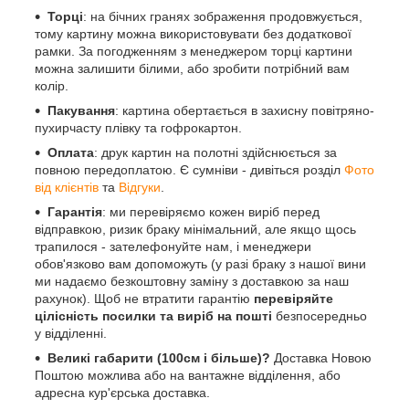
Торці
: на бічних гранях зображення продовжується,
тому картину можна використовувати без додаткової
рамки. За погодженням з менеджером торці картини
можна залишити білими, або зробити потрібний вам
колір.
Пакування
: картина обертається в захисну повітряно-
пухирчасту плівку та гофрокартон.
Оплата
: друк картин на полотні здійснюється за
повною передоплатою. Є сумніви - дивіться розділ
Фото
від клієнтів
та
Відгуки
.
Гарантія
: ми перевіряємо кожен виріб перед
відправкою, ризик браку мінімальний, але якщо щось
трапилося - зателефонуйте нам, і менеджери
обов'язково вам допоможуть (у разі браку з нашої вини
ми надаємо безкоштовну заміну з доставкою за наш
рахунок). Щоб не втратити гарантію
перевіряйте
цілісність посилки та виріб на пошті
безпосередньо
у відділенні.
Великі габарити (100см і більше)?
Доставка Новою
Поштою можлива або на вантажне відділення, або
адресна кур'єрська доставка.