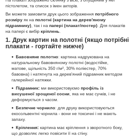
пістолетом, та список з імен акторів.
Ви можете замовити друк цього зображення
потрібного
розміру
як на
полотні (картина на дерев'яному
підрамнику)
, так і на
папері (плакат/постер)
. Для плакатів
на папері є вибір
кріплень
.
1. Друк картин на полотні (якщо потрібні
плакати - гортайте нижче)
Бавовняне полотно
: картина надрукована на
натуральному бавовняному полотні (водостійке,
матове, щільність 350 г/м², 30% поліестер, 70%
бавовна) і натягнута на дерев'яний підрамник методом
галерейної натяжки.
Підрамник:
ми використовуємо
профіль із
висушеної зрощеної сосни
, яка не має сучків, і не
деформується з часом.
Безпечне чорнило
: для друку використовуються
екосольвентні чорнила - вони не токсичні і не мають
запаху.
Кріплення:
картина має кріплення з зворотного боку,
що дозволяє легко повісити її на стіну.