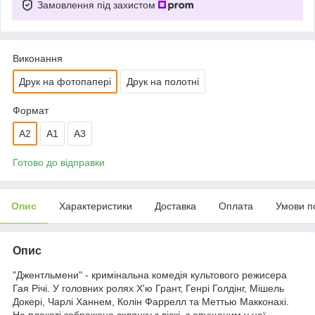
Замовлення під захистом
Виконання
Друк на фотопапері
Друк на полотні
Формат
A2
А1
A3
Готово до відправки
Опис
Характеристики
Доставка
Оплата
Умови п
Опис
"Джентльмени" - кримінальна комедія культового режисера
Гая Річі. У головних ролях Х'ю Грант, Генрі Голдінг, Мішель
Докері, Чарлі Ханнем, Колін Фаррелл та Меттью Макконахі.
На плакаті зображено склянку з віскі, з опущеним у неї