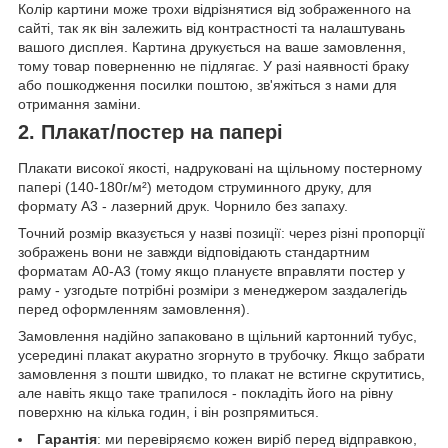
Колір картини може трохи відрізнятися від зображенного на
сайті, так як він залежить від контрастності та налаштувань
вашого дисплея. Картина друкується на ваше замовлення,
тому товар поверненню не підлягає. У разі наявності браку
або пошкодження посилки поштою, зв'яжіться з нами для
отримання заміни.
2. Плакат/постер на папері
Плакати високої якості, надруковані на щільному постерному
папері (140-180г/м²) методом струминного друку, для
формату А3 - лазерний друк. Чорнило без запаху.
Точний розмір вказується у назві позиції: через різні пропорції
зображень вони не завжди відповідають стандартним
форматам А0-А3 (тому якщо плануєте вправляти постер у
раму - узгодьте потрібні розміри з менеджером заздалегідь
перед оформленням замовлення).
Замовлення надійно запаковано в щільний картонний тубус,
усередині плакат акуратно згорнуто в трубочку. Якщо забрати
замовлення з пошти швидко, то плакат не встигне скрутитись,
але навіть якщо таке трапилося - покладіть його на рівну
поверхню на кілька годин, і він розпрямиться.
Гарантія
: ми перевіряємо кожен виріб перед відправкою,