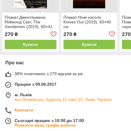
Плакат Джентльмени,
Плакат Ножі наголо,
Плак
Реймонд Сміт, The
Knives Out (2019), 60×40
Пове
Gentlemen (2019), 60×41
см
сері
см
(201
270
270
270
₴
₴
Купити
Купити
Про нас
98% позитивних з 279 відгуків за рік
Працює з 09.06.2017
м. Львів
вул.Жовківська, будинок 15 офіс 53, Львів, Україна
Контакти
Сьогодні працює з 10:00 до 17:00
Показати весь графік роботи