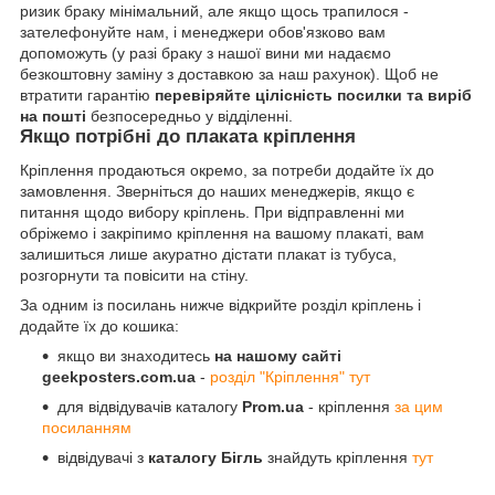
ризик браку мінімальний, але якщо щось трапилося -
зателефонуйте нам, і менеджери обов'язково вам
допоможуть (у разі браку з нашої вини ми надаємо
безкоштовну заміну з доставкою за наш рахунок). Щоб не
втратити гарантію
перевіряйте цілісність посилки та виріб
на пошті
безпосередньо у відділенні.
Якщо потрібні до плаката кріплення
Кріплення продаються окремо, за потреби додайте їх до
замовлення. Зверніться до наших менеджерів, якщо є
питання щодо вибору кріплень. При відправленні ми
обріжемо і закріпимо кріплення на вашому плакаті, вам
залишиться лише акуратно дістати плакат із тубуса,
розгорнути та повісити на стіну.
За одним із посилань нижче відкрийте розділ кріплень і
додайте їх до кошика:
якщо ви знаходитесь
на нашому сайті
geekposters.com.ua
-
розділ "Кріплення" тут
для відвідувачів каталогу
Prom.ua
- кріплення
за цим
посиланням
відвідувачі з
каталогу Бігль
знайдуть кріплення
тут