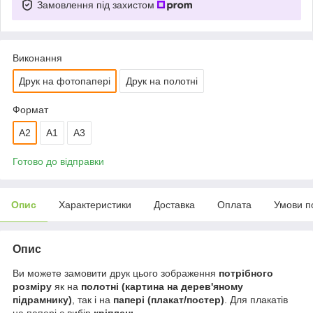
Замовлення під захистом
Виконання
Друк на фотопапері
Друк на полотні
Формат
A2
А1
A3
Готово до відправки
Опис
Характеристики
Доставка
Оплата
Умови п
Опис
Ви можете замовити друк цього зображення
потрібного
розміру
як на
полотні (картина на дерев'яному
підрамнику)
, так і на
папері (плакат/постер)
. Для плакатів
на папері є вибір
кріплень
.