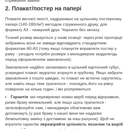
отримання заміни.
2. Плакат/постер на папері
Плакати високої якості, надруковані на щільному постерному
папері (140-180г/м²) методом струминного друку, для
формату А3 - лазерний друк. Чорнило без запаху.
Точний розмір вказується у назві позиції: через різні пропорції
зображень вони не завжди відповідають стандартним
форматам А0-А3 (тому якщо плануєте вправляти постер у
раму - узгодьте потрібні розміри з менеджером заздалегідь
перед оформленням замовлення).
Замовлення надійно запаковано в щільний картонний тубус,
усередині плакат акуратно згорнуто в трубочку. Якщо забрати
замовлення з пошти швидко, то плакат не встигне скрутитись,
але навіть якщо таке трапилося - покладіть його на рівну
поверхню на кілька годин, і він розпрямиться.
Гарантія
: ми перевіряємо кожен виріб перед відправкою,
ризик браку мінімальний, але якщо щось трапилося -
зателефонуйте нам, і менеджери обов'язково вам
допоможуть (у разі браку з нашої вини ми надаємо
безкоштовну заміну з доставкою за наш рахунок). Щоб не
втратити гарантію
перевіряйте цілісність посилки та виріб