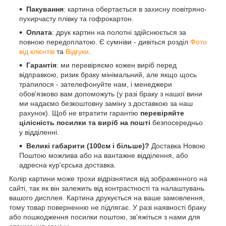
Пакування
: картина обертається в захисну повітряно-
пухирчасту плівку та гофрокартон.
Оплата
: друк картин на полотні здійснюється за
повною передоплатою. Є сумніви - дивіться розділ
Фото
від клієнтів
та
Відгуки
.
Гарантія
: ми перевіряємо кожен виріб перед
відправкою, ризик браку мінімальний, але якщо щось
трапилося - зателефонуйте нам, і менеджери
обов'язково вам допоможуть (у разі браку з нашої вини
ми надаємо безкоштовну заміну з доставкою за наш
рахунок). Щоб не втратити гарантію
перевіряйте
цілісність посилки та виріб на пошті
безпосередньо
у відділенні.
Великі габарити (100см і більше)?
Доставка Новою
Поштою можлива або на вантажне відділення, або
адресна кур'єрська доставка.
Колір картини може трохи відрізнятися від зображенного на
сайті, так як він залежить від контрастності та налаштувань
вашого дисплея. Картина друкується на ваше замовлення,
тому товар поверненню не підлягає. У разі наявності браку
або пошкодження посилки поштою, зв'яжіться з нами для