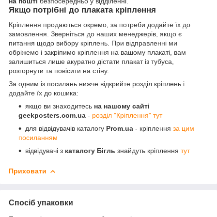
на пошті
безпосередньо у відділенні.
Якщо потрібні до плаката кріплення
Кріплення продаються окремо, за потреби додайте їх до
замовлення. Зверніться до наших менеджерів, якщо є
питання щодо вибору кріплень. При відправленні ми
обріжемо і закріпимо кріплення на вашому плакаті, вам
залишиться лише акуратно дістати плакат із тубуса,
розгорнути та повісити на стіну.
За одним із посилань нижче відкрийте розділ кріплень і
додайте їх до кошика:
якщо ви знаходитесь
на нашому сайті
geekposters.com.ua
-
розділ "Кріплення" тут
для відвідувачів каталогу
Prom.ua
- кріплення
за цим
посиланням
відвідувачі з
каталогу Бігль
знайдуть кріплення
тут
Приховати
Спосіб упаковки