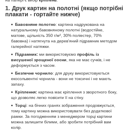
1. Друк картин на полотні (якщо потрібні
плакати - гортайте нижче)
Бавовняне полотно
: картина надрукована на
натуральному бавовняному полотні (водостійке,
матове, щільність 350 г/м², 30% поліестер, 70%
бавовна) і натягнута на дерев'яний підрамник методом
галерейної натяжки.
Підрамник:
ми використовуємо
профіль із
висушеної зрощеної сосни
, яка не має сучків, і не
деформується з часом.
Безпечне чорнило
: для друку використовуються
екосольвентні чорнила - вони не токсичні і не мають
запаху.
Кріплення:
картина має кріплення з зворотного боку,
що дозволяє легко повісити її на стіну.
Торці
: на бічних гранях зображення продовжується,
тому картину можна використовувати без додаткової
рамки. За погодженням з менеджером торці картини
можна залишити білими, або зробити потрібний вам
колір.