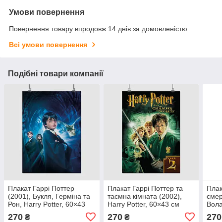
Умови повернення
Повернення товару впродовж 14 днів за домовленістю
Всі умови повернення
Подібні товари компанії
Плакат Гаррі Поттер
Плакат Гаррі Поттер та
Плак
(2001), Букля, Герміна та
таємна кімната (2002),
смер
Рон, Harry Potter, 60×43
Harry Potter, 60×43 см
Вола
см
Pott
270
270
270
₴
₴