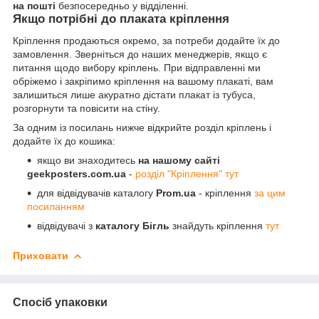
на пошті
безпосередньо у відділенні.
Якщо потрібні до плаката кріплення
Кріплення продаються окремо, за потреби додайте їх до
замовлення. Зверніться до наших менеджерів, якщо є
питання щодо вибору кріплень. При відправленні ми
обріжемо і закріпимо кріплення на вашому плакаті, вам
залишиться лише акуратно дістати плакат із тубуса,
розгорнути та повісити на стіну.
За одним із посилань нижче відкрийте розділ кріплень і
додайте їх до кошика:
якщо ви знаходитесь
на нашому сайті
geekposters.com.ua
-
розділ "Кріплення" тут
для відвідувачів каталогу
Prom.ua
- кріплення
за цим
посиланням
відвідувачі з
каталогу Бігль
знайдуть кріплення
тут
Приховати
Спосіб упаковки