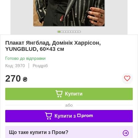
Плакат Янгблад, Домінік Харрісон,
YUNGBLUD, 60×43 см
Готово до відправки
Код: 3970
Роздріб
270
₴
Купити
або
Купити з
Що таке купити з Пром?