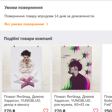
Умови повернення
Повернення товару впродовж 14 днів за домовленістю
Всі умови повернення
Подібні товари компанії
Плакат Янгблад, Домінік
Плакат Янгблад, Домінік
Плак
Харрісон, YUNGBLUD,
Харрісон, YUNGBLUD,
Боба
декор в кімнату
рок-музика, 60×43 см
Fett
меломана, 60×43 см
270
270
250
₴
₴