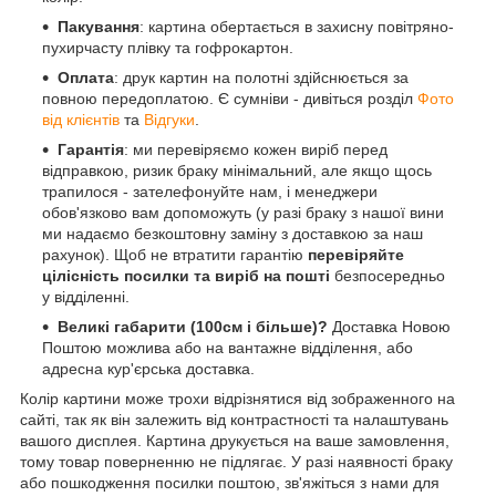
Пакування
: картина обертається в захисну повітряно-
пухирчасту плівку та гофрокартон.
Оплата
: друк картин на полотні здійснюється за
повною передоплатою. Є сумніви - дивіться розділ
Фото
від клієнтів
та
Відгуки
.
Гарантія
: ми перевіряємо кожен виріб перед
відправкою, ризик браку мінімальний, але якщо щось
трапилося - зателефонуйте нам, і менеджери
обов'язково вам допоможуть (у разі браку з нашої вини
ми надаємо безкоштовну заміну з доставкою за наш
рахунок). Щоб не втратити гарантію
перевіряйте
цілісність посилки та виріб на пошті
безпосередньо
у відділенні.
Великі габарити (100см і більше)?
Доставка Новою
Поштою можлива або на вантажне відділення, або
адресна кур'єрська доставка.
Колір картини може трохи відрізнятися від зображенного на
сайті, так як він залежить від контрастності та налаштувань
вашого дисплея. Картина друкується на ваше замовлення,
тому товар поверненню не підлягає. У разі наявності браку
або пошкодження посилки поштою, зв'яжіться з нами для