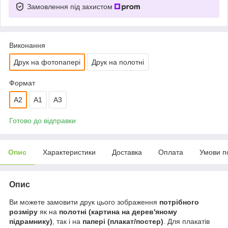
Замовлення під захистом
Виконання
Друк на фотопапері
Друк на полотні
Формат
A2
А1
A3
Готово до відправки
Опис
Характеристики
Доставка
Оплата
Умови п
Опис
Ви можете замовити друк цього зображення
потрібного
розміру
як на
полотні (картина на дерев'яному
підрамнику)
, так і на
папері (плакат/постер)
. Для плакатів