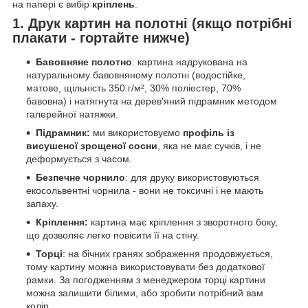
на папері є вибір
кріплень
.
1. Друк картин на полотні (якщо потрібні
плакати - гортайте нижче)
Бавовняне полотно
: картина надрукована на
натуральному бавовняному полотні (водостійке,
матове, щільність 350 г/м², 30% поліестер, 70%
бавовна) і натягнута на дерев'яний підрамник методом
галерейної натяжки.
Підрамник:
ми використовуємо
профіль із
висушеної зрощеної сосни
, яка не має сучків, і не
деформується з часом.
Безпечне чорнило
: для друку використовуються
екосольвентні чорнила - вони не токсичні і не мають
запаху.
Кріплення:
картина має кріплення з зворотного боку,
що дозволяє легко повісити її на стіну.
Торці
: на бічних гранях зображення продовжується,
тому картину можна використовувати без додаткової
рамки. За погодженням з менеджером торці картини
можна залишити білими, або зробити потрібний вам
колір.