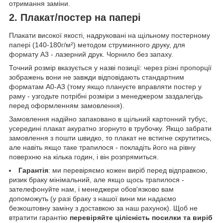
отримання заміни.
2. Плакат/постер на папері
Плакати високої якості, надруковані на щільному постерному
папері (140-180г/м²) методом струминного друку, для
формату А3 - лазерний друк. Чорнило без запаху.
Точний розмір вказується у назві позиції: через різні пропорції
зображень вони не завжди відповідають стандартним
форматам А0-А3 (тому якщо плануєте вправляти постер у
раму - узгодьте потрібні розміри з менеджером заздалегідь
перед оформленням замовлення).
Замовлення надійно запаковано в щільний картонний тубус,
усередині плакат акуратно згорнуто в трубочку. Якщо забрати
замовлення з пошти швидко, то плакат не встигне скрутитись,
але навіть якщо таке трапилося - покладіть його на рівну
поверхню на кілька годин, і він розпрямиться.
Гарантія
: ми перевіряємо кожен виріб перед відправкою,
ризик браку мінімальний, але якщо щось трапилося -
зателефонуйте нам, і менеджери обов'язково вам
допоможуть (у разі браку з нашої вини ми надаємо
безкоштовну заміну з доставкою за наш рахунок). Щоб не
втратити гарантію
перевіряйте цілісність посилки та виріб