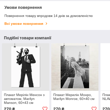
Умови повернення
Повернення товару впродовж 14 днів за домовленістю
Всі умови повернення
Подібні товари компанії
Плакат Мерілін Менсон з
Плакат Мерилін Монро,
Плак
автоматом, Marilyn
Marilyn Monroe, 60×40 см
NLAW
Manson, 60×43 см
270
270
270
₴
₴