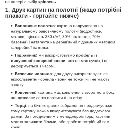
на папері є вибір
кріплень
.
1. Друк картин на полотні (якщо потрібні
плакати - гортайте нижче)
Бавовняне полотно
: картина надрукована на
натуральному бавовняному полотні (водостійке,
матове, щільність 350 г/м², 30% поліестер, 70%
бавовна) і натягнута на дерев'яний підрамник методом
галерейної натяжки.
Підрамник:
ми використовуємо
профіль із
висушеної зрощеної сосни
, яка не має сучків, і не
деформується з часом.
Безпечне чорнило
: для друку використовуються
екосольвентні чорнила - вони не токсичні і не мають
запаху.
Кріплення:
картина має кріплення з зворотного боку,
що дозволяє легко повісити її на стіну.
Торці
: на бічних гранях зображення продовжується,
тому картину можна використовувати без додаткової
рамки. За погодженням з менеджером торці картини
можна залишити білими, або зробити потрібний вам
колір.