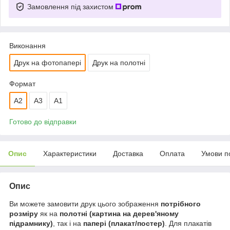
Замовлення під захистом
Виконання
Друк на фотопапері
Друк на полотні
Формат
A2
A3
А1
Готово до відправки
Опис
Характеристики
Доставка
Оплата
Умови п
Опис
Ви можете замовити друк цього зображення
потрібного
розміру
як на
полотні (картина на дерев'яному
підрамнику)
, так і на
папері (плакат/постер)
. Для плакатів