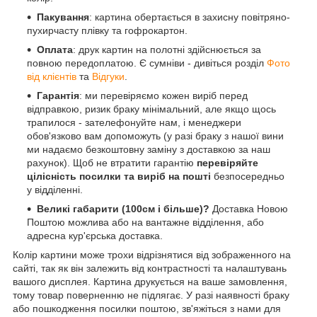
Пакування
: картина обертається в захисну повітряно-
пухирчасту плівку та гофрокартон.
Оплата
: друк картин на полотні здійснюється за
повною передоплатою. Є сумніви - дивіться розділ
Фото
від клієнтів
та
Відгуки
.
Гарантія
: ми перевіряємо кожен виріб перед
відправкою, ризик браку мінімальний, але якщо щось
трапилося - зателефонуйте нам, і менеджери
обов'язково вам допоможуть (у разі браку з нашої вини
ми надаємо безкоштовну заміну з доставкою за наш
рахунок). Щоб не втратити гарантію
перевіряйте
цілісність посилки та виріб на пошті
безпосередньо
у відділенні.
Великі габарити (100см і більше)?
Доставка Новою
Поштою можлива або на вантажне відділення, або
адресна кур'єрська доставка.
Колір картини може трохи відрізнятися від зображенного на
сайті, так як він залежить від контрастності та налаштувань
вашого дисплея. Картина друкується на ваше замовлення,
тому товар поверненню не підлягає. У разі наявності браку
або пошкодження посилки поштою, зв'яжіться з нами для