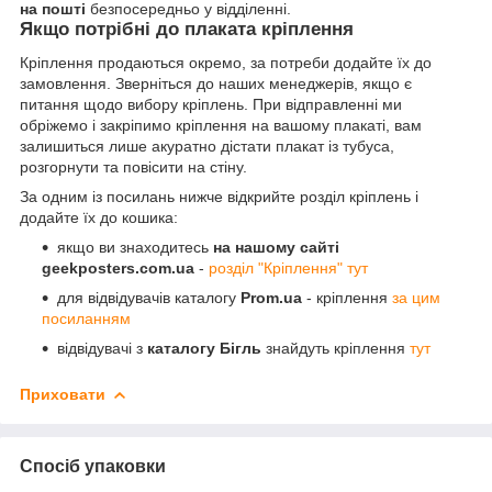
на пошті
безпосередньо у відділенні.
Якщо потрібні до плаката кріплення
Кріплення продаються окремо, за потреби додайте їх до
замовлення. Зверніться до наших менеджерів, якщо є
питання щодо вибору кріплень. При відправленні ми
обріжемо і закріпимо кріплення на вашому плакаті, вам
залишиться лише акуратно дістати плакат із тубуса,
розгорнути та повісити на стіну.
За одним із посилань нижче відкрийте розділ кріплень і
додайте їх до кошика:
якщо ви знаходитесь
на нашому сайті
geekposters.com.ua
-
розділ "Кріплення" тут
для відвідувачів каталогу
Prom.ua
- кріплення
за цим
посиланням
відвідувачі з
каталогу Бігль
знайдуть кріплення
тут
Приховати
Спосіб упаковки