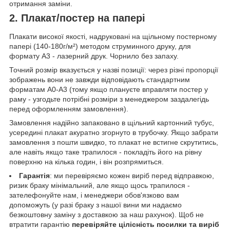
отримання заміни.
2. Плакат/постер на папері
Плакати високої якості, надруковані на щільному постерному
папері (140-180г/м²) методом струминного друку, для
формату А3 - лазерний друк. Чорнило без запаху.
Точний розмір вказується у назві позиції: через різні пропорції
зображень вони не завжди відповідають стандартним
форматам А0-А3 (тому якщо плануєте вправляти постер у
раму - узгодьте потрібні розміри з менеджером заздалегідь
перед оформленням замовлення).
Замовлення надійно запаковано в щільний картонний тубус,
усередині плакат акуратно згорнуто в трубочку. Якщо забрати
замовлення з пошти швидко, то плакат не встигне скрутитись,
але навіть якщо таке трапилося - покладіть його на рівну
поверхню на кілька годин, і він розпрямиться.
Гарантія
: ми перевіряємо кожен виріб перед відправкою,
ризик браку мінімальний, але якщо щось трапилося -
зателефонуйте нам, і менеджери обов'язково вам
допоможуть (у разі браку з нашої вини ми надаємо
безкоштовну заміну з доставкою за наш рахунок). Щоб не
втратити гарантію
перевіряйте цілісність посилки та виріб