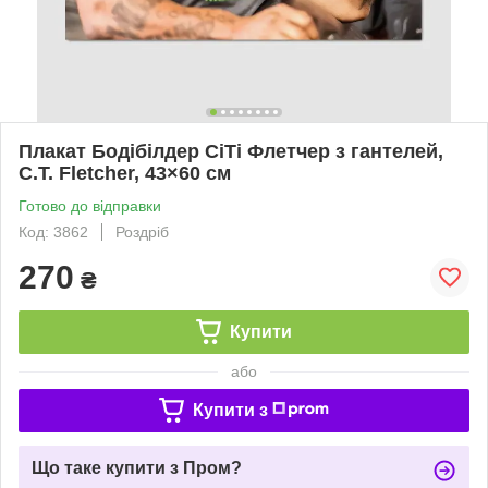
Плакат Бодібілдер СіТі Флетчер з гантелей,
C.T. Fletcher, 43×60 см
Готово до відправки
Код: 3862
Роздріб
270
₴
Купити
або
Купити з
Що таке купити з Пром?