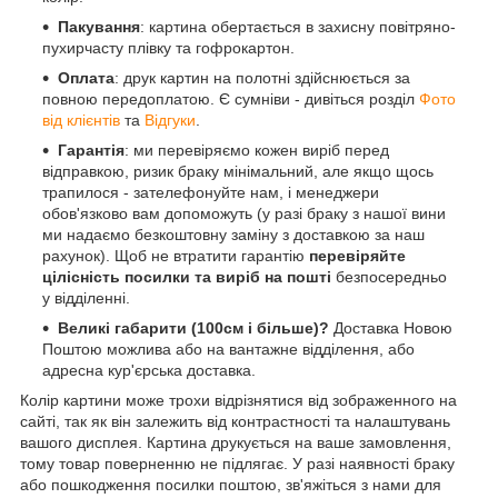
Пакування
: картина обертається в захисну повітряно-
пухирчасту плівку та гофрокартон.
Оплата
: друк картин на полотні здійснюється за
повною передоплатою. Є сумніви - дивіться розділ
Фото
від клієнтів
та
Відгуки
.
Гарантія
: ми перевіряємо кожен виріб перед
відправкою, ризик браку мінімальний, але якщо щось
трапилося - зателефонуйте нам, і менеджери
обов'язково вам допоможуть (у разі браку з нашої вини
ми надаємо безкоштовну заміну з доставкою за наш
рахунок). Щоб не втратити гарантію
перевіряйте
цілісність посилки та виріб на пошті
безпосередньо
у відділенні.
Великі габарити (100см і більше)?
Доставка Новою
Поштою можлива або на вантажне відділення, або
адресна кур'єрська доставка.
Колір картини може трохи відрізнятися від зображенного на
сайті, так як він залежить від контрастності та налаштувань
вашого дисплея. Картина друкується на ваше замовлення,
тому товар поверненню не підлягає. У разі наявності браку
або пошкодження посилки поштою, зв'яжіться з нами для