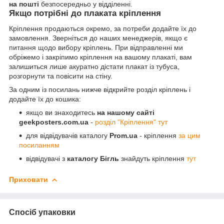
на пошті
безпосередньо у відділенні.
Якщо потрібні до плаката кріплення
Кріплення продаються окремо, за потреби додайте їх до
замовлення. Зверніться до наших менеджерів, якщо є
питання щодо вибору кріплень. При відправленні ми
обріжемо і закріпимо кріплення на вашому плакаті, вам
залишиться лише акуратно дістати плакат із тубуса,
розгорнути та повісити на стіну.
За одним із посилань нижче відкрийте розділ кріплень і
додайте їх до кошика:
якщо ви знаходитесь
на нашому сайті
geekposters.com.ua
-
розділ "Кріплення" тут
для відвідувачів каталогу
Prom.ua
- кріплення
за цим
посиланням
відвідувачі з
каталогу Бігль
знайдуть кріплення
тут
Приховати
Спосіб упаковки