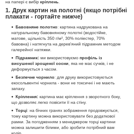
на папері є вибір
кріплень
.
1. Друк картин на полотні (якщо потрібні
плакати - гортайте нижче)
Бавовняне полотно
: картина надрукована на
натуральному бавовняному полотні (водостійке,
матове, щільність 350 г/м², 30% поліестер, 70%
бавовна) і натягнута на дерев'яний підрамник методом
галерейної натяжки.
Підрамник:
ми використовуємо
профіль із
висушеної зрощеної сосни
, яка не має сучків, і не
деформується з часом.
Безпечне чорнило
: для друку використовуються
екосольвентні чорнила - вони не токсичні і не мають
запаху.
Кріплення:
картина має кріплення з зворотного боку,
що дозволяє легко повісити її на стіну.
Торці
: на бічних гранях зображення продовжується,
тому картину можна використовувати без додаткової
рамки. За погодженням з менеджером торці картини
можна залишити білими, або зробити потрібний вам
колір.