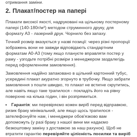
отримання заміни.
2. Плакат/постер на папері
Плакати високої якості, надруковані на щільному постерному
папері (140-180г/м²) методом струминного друку, для
формату А3 - лазерний друк. Чорнило без запаху.
Точний розмір вказується у назві позиції: через різні пропорції
зображень вони не завжди відповідають стандартним
форматам А0-А3 (тому якщо плануєте вправляти постер у
раму - узгодьте потрібні розміри з менеджером заздалегідь
перед оформленням замовлення).
Замовлення надійно запаковано в щільний картонний тубус,
усередині плакат акуратно згорнуто в трубочку. Якщо забрати
замовлення з пошти швидко, то плакат не встигне скрутитись,
але навіть якщо таке трапилося - покладіть його на рівну
поверхню на кілька годин, і він розпрямиться.
Гарантія
: ми перевіряємо кожен виріб перед відправкою,
ризик браку мінімальний, але якщо щось трапилося -
зателефонуйте нам, і менеджери обов'язково вам
допоможуть (у разі браку з нашої вини ми надаємо
безкоштовну заміну з доставкою за наш рахунок). Щоб не
втратити гарантію
перевіряйте цілісність посилки та виріб