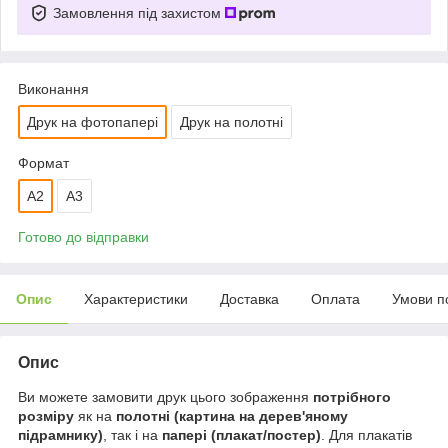
Замовлення під захистом
Виконання
Друк на фотопапері
Друк на полотні
Формат
A2
A3
Готово до відправки
Опис
Характеристики
Доставка
Оплата
Умови п
Опис
Ви можете замовити друк цього зображення
потрібного
розміру
як на
полотні (картина на дерев'яному
підрамнику)
, так і на
папері (плакат/постер)
. Для плакатів