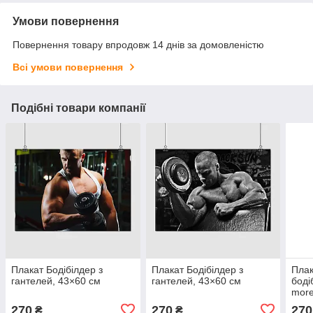
Умови повернення
Повернення товару впродовж 14 днів за домовленістю
Всі умови повернення
Подібні товари компанії
Плакат Бодібілдер з
Плакат Бодібілдер з
Плак
гантелей, 43×60 см
гантелей, 43×60 см
боді
more
см
270
270
270
₴
₴